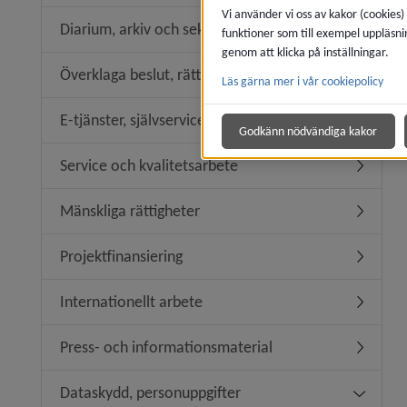
Vi använder vi oss av kakor (cookies)
Diarium, arkiv och sekretess
funktioner som till exempel uppläsni
Undermen
genom att klicka på inställningar.
Överklaga beslut, rättssäkerhet
Läs gärna mer i vår cookiepolicy
Undermeny
E-tjänster, självservice
Undermeny
Godkänn nödvändiga kakor
Service och kvalitetsarbete
Undermeny
Mänskliga rättigheter
Undermeny
Projektfinansiering
Undermeny
Internationellt arbete
Undermeny
Press- och informationsmaterial
Undermen
Dataskydd, personuppgifter
Undermen