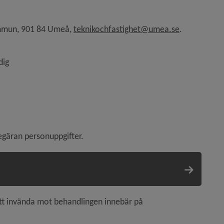
mmun, 901 84 Umeå, 
teknikochfastighet@umea.se
.
dig
egäran personuppgifter.
Du kan läsa mer om dina rättigheter och om vad rätten att invända mot behandlingen innebär på 