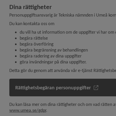
Dina rättigheter
Personuppgiftsansvarig är Tekniska nämnden i Umeå ko
Du kan kontakta oss om
y för Behandling, brandförsvaret
du vill ha ut information om de uppgifter vi har om 
begära rättelse
begära överföring
begära begränsning av behandlingen
begära radering av dina uppgifter
göra invändningar på dina uppgifter.
 för Behandling, fritid
Detta gör du genom att använda vår e-tjänst Rättighetsb
Rättighetsbegäran personuppgifter
y för Behandling, kommunstyrelsen
 för Behandling, kultur
www.umea.se/gdpr
.