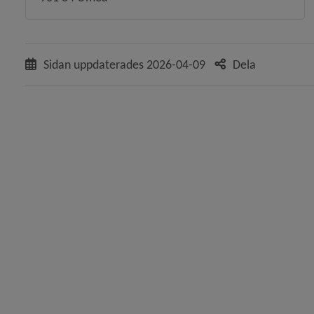
Sidan uppdaterades
2026-04-09
Dela
 för Behandling, utbildning
y för Konsumentvägledning
 för Borgerlig vigsel