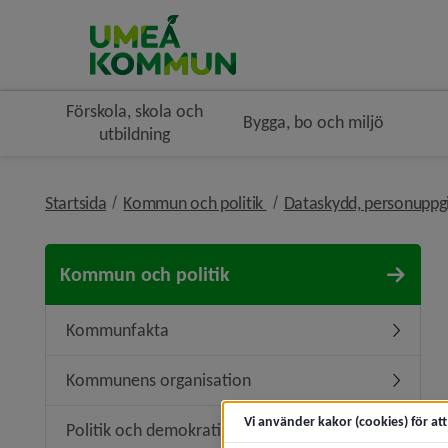
Förskola, skola och
Bygga, bo och miljö
utbildning
nivå i brödsmulenavigerin
Startsida
Kommun och politik
Dataskydd, personuppg
Kommun och politik
Kommunfakta
Underme
Kommunens organisation
Undermen
Vi använder kakor (cookies) för at
Politik och demokrati
Undermeny