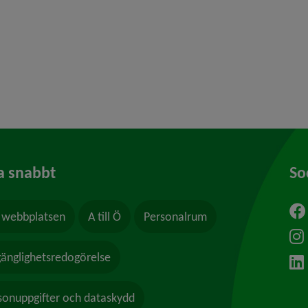
y för Kris och beredskap
y för Felanmälan
a snabbt
So
webbplatsen
A till Ö
Personalrum
ytt fönster.
lgänglighetsredogörelse
sonuppgifter och dataskydd