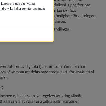
å kunna erbjuda dig nyttiga
elever som är i behov av specialkost, uppgifter om 
 ändra vilka kakor som får användas
hyresadministration, uppgifter om kunder hos 
ifter behandlas inom Teknik och fastighetsförvaltningen 
upp olika typer av ärende och tjänster.
ksamheternas personuppgiftsbehandlingar:
everantörer av digitala tjänster) som nämnden har 
också komma att delas med tredje part, förutsatt att vi 
cipen.
r?
incipen och det svenska regelverket kring allmän 
gallras enligt våra fastställda gallringsrutiner.