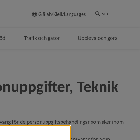
Till innehållet
Sök
Giälah/Kieli/Languages
töd
Trafik och gator
Uppleva och göra
ngen
nuppgifter, Teknik 
rig för de personuppgiftsbehandlingar som sker inom 
h fastighetsförvaltningen.
ende vilket ansvarsområde de ansvarar för. Som 