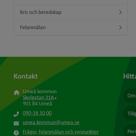
Kris och beredskap
Undermen
Felanmälan
Undermen
Kontakt
Hitt
Umeå kommun
Om 
Länk till annan webbplats, öppnas i n
Skolgatan 31A
901 84 Umeå
090-16 10 00
Til
umea.kommun@umea.se
Per
Frågor, felanmälan och synpunkter