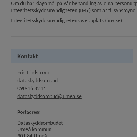
Om du har klagomål på vår behandling av dina person­uppgif
Integritetsskyddsmyndigheten (IMY) som är tillsynsmyndi
Länk t
Integritetsskyddsmyndighetens webbplats (imy.se)
Kontakt
 för Behandling, teknik och fastighet
Eric Lindström
dataskyddsombud
090-16 32 15
dataskyddsombud@umea.se
Postadress
Dataskyddsombudet
Umeå kommun
901 84 Umeå