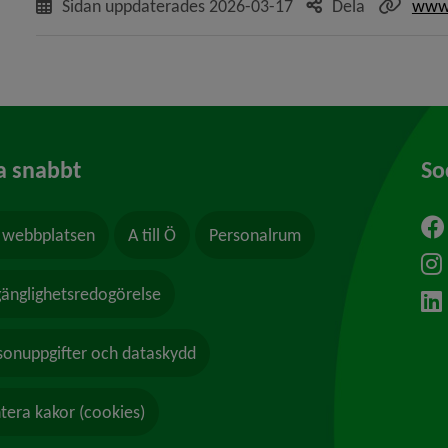
Sidan uppdaterades
2026-03-17
Dela
www.
a snabbt
So
webbplatsen
A till Ö
Personalrum
ytt fönster.
lgänglighetsredogörelse
sonuppgifter och dataskydd
tera kakor (cookies)