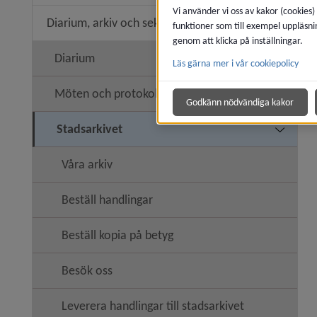
Vi använder vi oss av kakor (cookies)
Diarium, arkiv och sekretess
funktioner som till exempel uppläsni
Undermen
genom att klicka på inställningar.
Diarium
Läs gärna mer i vår cookiepolicy
Undermen
Möten och protokoll
Godkänn nödvändiga kakor
Stadsarkivet
Undermen
Våra arkiv
Beställ handlingar
Beställ kopia på betyg
Besök oss
Leverera handlingar till stadsarkivet