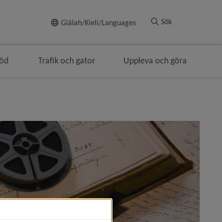
Till innehållet
Sök
Giälah/Kieli/Languages
töd
Trafik och gator
Uppleva och göra