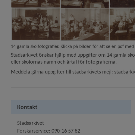
 för Projektfinansiering
 för Internationellt arbete
y för Press- och informationsmaterial
14 gamla skolfotografier. Klicka på bilden för att se en pdf med
Stadsarkivet önskar hjälp med uppgifter om 14 gamla skol
y för Dataskydd, personuppgifter
eller skolornas namn och årtal för fotografierna.
Meddela gärna uppgifter till stadsarkivets mejl: 
stadsark
y för Konsumentvägledning
 för Borgerlig vigsel
y för Kris och beredskap
Kontakt
y för Felanmälan
Stadsarkivet
Forskarservice: 090-16 57 82