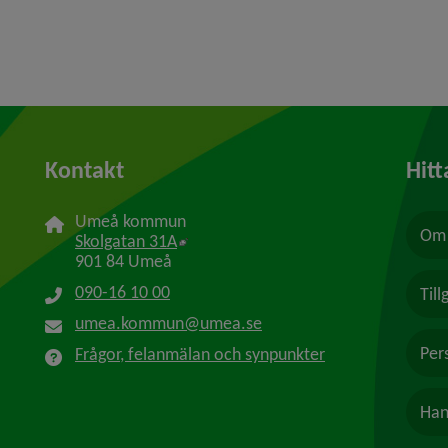
Kontakt
Hitt
Umeå kommun
Om 
Länk till annan webbplats, öppnas i n
Skolgatan 31A
901 84 Umeå
090-16 10 00
Til
umea.kommun@umea.se
Per
Frågor, felanmälan och synpunkter
Han