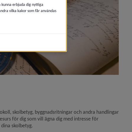
å kunna erbjuda dig nyttiga
 ändra vilka kakor som får användas
koll, skolbetyg, byggnadsritningar och andra handlingar 
urs för dig som vill ägna dig med intresse för 
t dina skolbetyg.