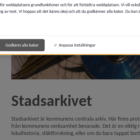
 för webbplatsens grundfunktioner och för att förbättra webbplatsen. Vi vill ocks
ng av text. Vi hoppas att det känns okej och att du godkänner alla kakor. Du kan
y för Diarium, arkiv och sekretess
y för Diarium
Godkänn alla kakor
Anpassa inställningar
y för Stadsarkivet
Stadsarkivet
Stadsarkivet är kommunens centrala arkiv. Här finns proto
från kommunens verksamhet bevarade. Det är en viktig res
lokalhistoria, släktforskning, eller om du bara tappat bor