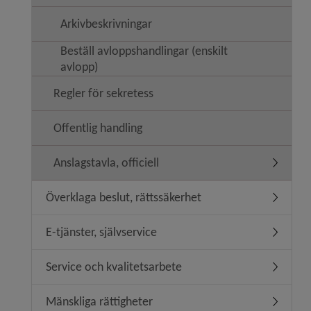
Arkivbeskrivningar
Beställ avloppshandlingar (enskilt
avlopp)
Regler för sekretess
Offentlig handling
Anslagstavla, officiell
Undermeny
Överklaga beslut, rättssäkerhet
Undermeny
E-tjänster, självservice
Undermeny
Service och kvalitetsarbete
Undermeny
Mänskliga rättigheter
Undermeny