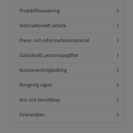
Projektfinansiering
Undermeny
Internationellt arbete
Undermeny
Press- och informationsmaterial
Undermen
Dataskydd, personuppgifter
Undermen
Konsumentvägledning
Undermen
Borgerlig vigsel
Undermeny
Kris och beredskap
Undermen
Felanmälan
Undermen