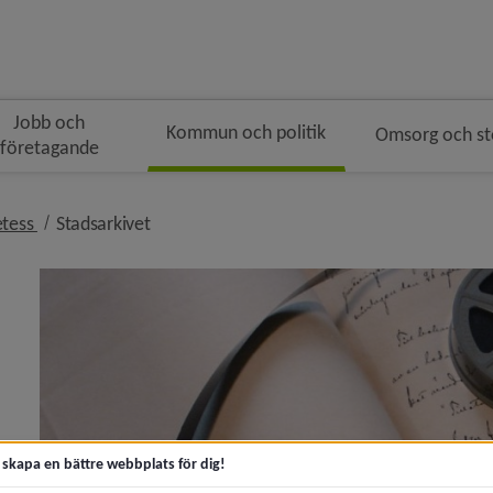
Jobb och
Kommun och politik
Omsorg och s
företagande
gen
nivå i brödsmulenavigeringen
nivå i brödsmulenavigeringen
etess
Stadsarkivet
ny för Kommunfakta
y för Kommunens organisation
t skapa en bättre webbplats för dig!
 för Politik och demokrati