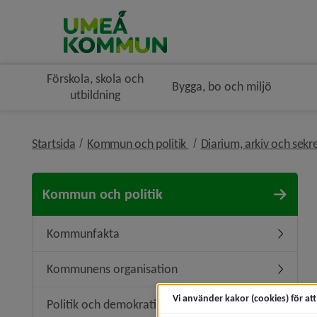
Förskola, skola och
Bygga, bo och miljö
utbildning
nivå i brödsmulenavigerin
Startsida
Kommun och politik
Diarium, arkiv och sekr
Kommun och politik
Kommunfakta
Underme
Kommunens organisation
Undermen
Vi använder kakor (cookies) för at
Politik och demokrati
Undermeny