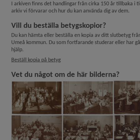
I arkiven finns det handlingar från cirka 150 år tillbaka i
arkiv vi förvarar och hur du kan använda dig av dem.
Vill du beställa betygskopior?
Du kan hämta eller beställa en kopia av ditt slutbetyg frå
Umeå kommun. Du som fortfarande studerar eller har gått u
hjälp.
Beställ kopia på betyg
Vet du något om de här bilderna?
 för Anslagstavla, officiell
 för Överklaga beslut, rättssäkerhet
 för E-tjänster, självservice
 för Service och kvalitetsarbete
 för Mänskliga rättigheter