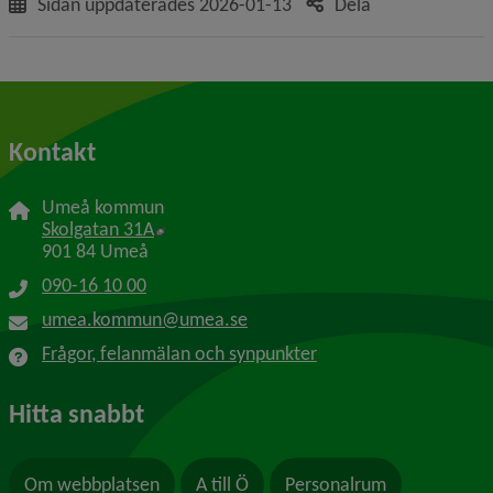
Sidan uppdaterades
2026-01-13
Dela
Kontakt
Umeå kommun
Länk till annan webbplats, öppnas i nytt f
Skolgatan 31A
901 84 Umeå
090-16 10 00
umea.kommun@umea.se
Frågor, felanmälan och synpunkter
Hitta snabbt
Om webbplatsen
A till Ö
Personalrum