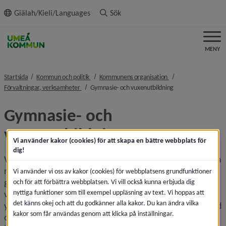
ll innehållet
Giälah/Kieli/Languages
Sök
MENY
nivå i brödsmulenavigeringen
nivå i brödsmulenavi
Startsida
Kommun och politik
Kommunens organisation
nivå i brödsmulenavigeringen
nivå i brödsmulena
Förvaltningar, verksamheter
Gymnasie- och vuxenutbildning
Gymnasie- och 
vuxenutbildning
Vi använder kakor (cookies) för att skapa en bättre webbplats för
dig!
Vi har en gemensam strävan: att alla unga och vuxna ska ha 
rätt att nå skolframgång. Hos oss finns 4000 
Vi använder vi oss av kakor (cookies) för webbplatsens grundfunktioner
gymnasieelever och ungefär lika många studerande inom 
och för att förbättra webbplatsen. Vi vill också kunna erbjuda dig
nyttiga funktioner som till exempel uppläsning av text. Vi hoppas att
vuxenutbildningen. ​
Vi är även utförare av 
det känns okej och att du godkänner alla kakor. Du kan ändra vilka
yrkeshögskoleutbildningar 
samt ansvarig för arbetsmarknad 
kakor som får användas genom att klicka på inställningar.
och integration. 
Förvaltningen bidrar till 