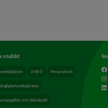
y för Kris och beredskap
y för Felanmälan
a snabbt
So
webbplatsen
A till Ö
Personalrum
ytt fönster.
lgänglighetsredogörelse
sonuppgifter och dataskydd