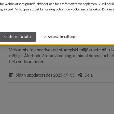
egen försörjning. Deltagare som står långt från arbetsma
 för webbplatsens grundfunktioner och för att förbättra webbplatsen. Vi vill ocks
ng av text. Vi hoppas att det känns okej och att du godkänner alla kakor. Du kan
Enheten samordnar och genomför arbetsträning, praktik, re
insats som kan erbjudas på någon av enhetens ungefär tolv
förutsättningar som deltagaren har, så utformas en insats
utvärdering är förutsättningar för att kunna nå uppsatta 
y för Kommunfullmäktige
Godkänn alla kakor
Anpassa inställningar
Miljöarbetet
y för Kommunstyrelsen
Verksamheten bedriver ett strategiskt miljöarbete där råvar
möjligt. Återbruk, återanvändning, minimal deponi och et
y för Krisorganisation
hela verksamheten.
y för Förvaltningar, verksamheter
Sidan uppdaterades
2025-09-05
Dela
 för Fritid
y för För- och grundskola
y för Gymnasie- och vuxenutbildning