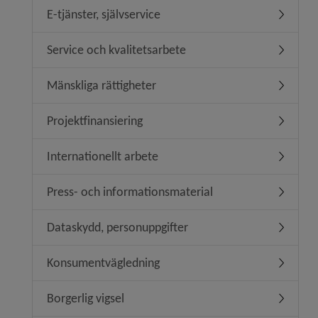
E-tjänster, självservice
Undermeny
Service och kvalitetsarbete
Undermeny
Mänskliga rättigheter
Undermeny
Projektfinansiering
Undermeny
Internationellt arbete
Undermeny
Press- och informationsmaterial
Undermen
Dataskydd, personuppgifter
Undermen
Konsumentvägledning
Undermen
Borgerlig vigsel
Undermeny