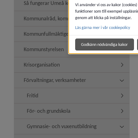
Så fungerar Umeå kommun
Vi använder vi oss av kakor (cookies)
funktioner som till exempel uppläsni
Kommunalråd, kommunledning
genom att klicka på inställningar.
Läs gärna mer i vår cookiepolicy
Kommunfullmäktige
Undermen
Godkänn nödvändiga kakor
Kommunstyrelsen
Undermen
Krisorganisation
Undermen
Förvaltningar, verksamheter
Undermen
Fritid
Undermeny
För- och grundskola
Undermen
Gymnasie- och vuxenutbildning
Undermen