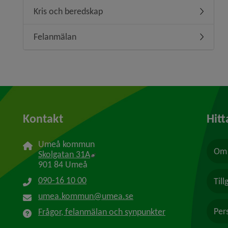
Kris och beredskap
Undermen
Felanmälan
Undermen
Kontakt
Hitt
Umeå kommun
Om 
Länk till annan webbplats, öppnas i n
Skolgatan 31A
901 84 Umeå
090-16 10 00
Til
umea.kommun@umea.se
Per
Frågor, felanmälan och synpunkter