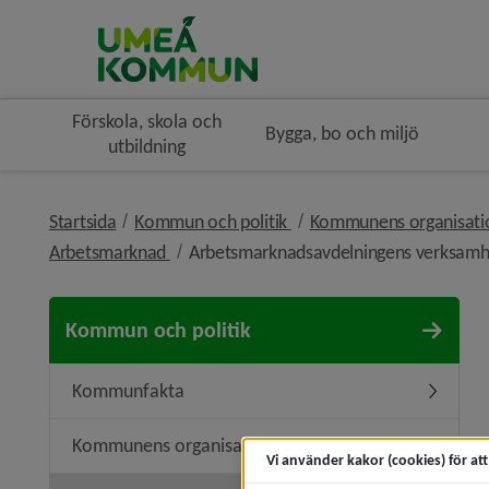
Förskola, skola och
Bygga, bo och miljö
utbildning
nivå i brödsmulenavigerin
Startsida
Kommun och politik
Kommunens organisat
nivå i brödsmulenavigeringen
Arbetsmarknad
Arbetsmarknadsavdelningens verksamh
Kommun och politik
Kommunfakta
Underme
Kommunens organisation
Undermen
Vi använder kakor (cookies) för at