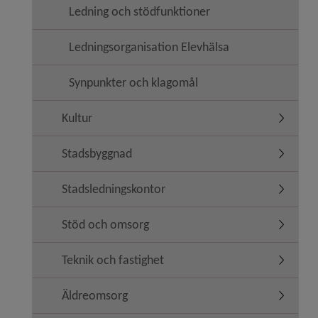
Ledning och stödfunktioner
Ledningsorganisation Elevhälsa
Synpunkter och klagomål
Kultur
Undermen
Stadsbyggnad
Undermen
Stadsledningskontor
Undermen
Stöd och omsorg
Undermen
Teknik och fastighet
Undermen
Äldreomsorg
Undermen