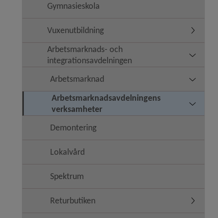
Gymnasieskola
Vuxenutbildning
Undermen
Arbetsmarknads- och
Undermen
integrationsavdelningen
Arbetsmarknad
Undermen
Arbetsmarknadsavdelningens
Undermen
verksamheter
Demontering
Lokalvård
Spektrum
Returbutiken
Undermen