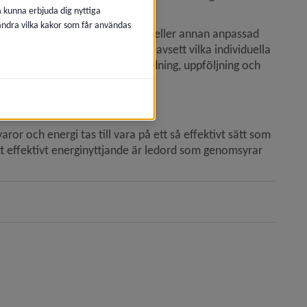
rknaden prioriteras.
å kunna erbjuda dig nyttiga
 ändra vilka kakor som får användas
habilitering, yrkes­utbildning, eller annan anpassad 
 yrkesinriktade avdelningar. Oavsett vilka individuella 
 i samråd där planering, samordning, uppföljning och 
mål.
or och energi tas till vara på ett så effektivt sätt som 
t effektivt energinyttjande är ledord som genomsyrar 