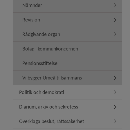
Nämnder
Undermen
Revision
Undermen
Rådgivande organ
Undermen
Bolag i kommunkoncernen
Pensionsstiftelse
Vi bygger Umeå tillsammans
Undermen
Politik och demokrati
Undermeny
Diarium, arkiv och sekretess
Undermen
Överklaga beslut, rättssäkerhet
Undermeny