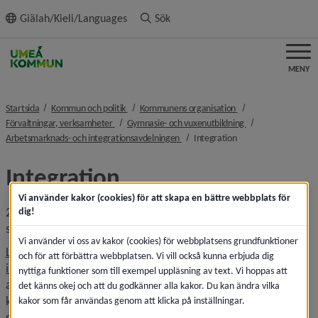
ll innehållet
Giälah/Kieli/Languages
Sök
MENY
nivå i brödsmulenavigeringen
nivå i brödsmulenavi
Startsida
Kommun och politik
Kommunens organisation
nivå i brödsmulenavigeringen
nivå i brödsmulena
Förvaltningar, verksamheter
Gymnasie- och vuxenutbildning
nivå i brödsmulenavigeringen
nivå i brödsmulenavi
Arbetsmarknads- och integrationsavdelningen
Integration
Integration
Vi använder kakor (cookies) för att skapa en bättre webbplats för
2016 beslutade riksdagen om en ny lag som innebär att alla 
dig!
svenska kommuner är skyldiga att ta emot nyanlända.
Vi använder vi oss av kakor (cookies) för webbplatsens grundfunktioner
Lag (2016:38) om mottagande av vissa nyanlända 
och för att förbättra webbplatsen. Vi vill också kunna erbjuda dig
Länk till annan webbplats.
invandrare för bosättning
 innebär att kommunen är skyldig 
nyttiga funktioner som till exempel uppläsning av text. Vi hoppas att
att efter anvisning ta emot en nyanländ för bosättning i 
det känns okej och att du godkänner alla kakor. Du kan ändra vilka
kommunen. Genom att förse nyanlända med boenden 
kakor som får användas genom att klicka på inställningar.
syftar lagen till att snabba på de nyanländas etablering på 