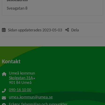
Sveagatan 8
Sidan uppdaterades
2023-05-03
Dela
Kontakt
Umeå kommun
Länk till annan webbplats, öppnas i nytt f
Skolgatan 31A
901 84 Umeå
090-16 10 00
umea.kommun@umea.se
Frågor, felanmälan och synpunkter