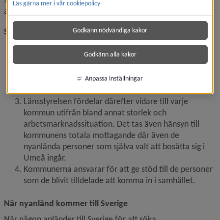
Läs gärna mer i vår cookiepolicy
arbetsmarknaden och i samhällslivet.
Så här går det till
Godkänn nödvändiga kakor
Migrationsverket gör en årlig prognos över antalet 
Godkänn alla kakor
nyanlända Sverige kommer att ta emot.
Regeringen beslutar utifrån Migrationsverkets 
prognos hur många av de nyanlända som ska hamna i 
Anpassa inställningar
varje län. Det brukar kallas ”länstal”.
Länsstyrelsen fördelar därefter vidare till varje 
kommun utifrån bland annat storlek och 
arbetsmarknadssituation. Det tas även hänsyn till 
kommunens totala mottagande där även de 
nyanlända personer som själva valt att bosätta sig i 
Umeå ingår.
Kommunerna ansvarar för att ge stöd till de personer 
som de blivit tilldelade att komma in i samhället.
När nyanländ kommer till Sverige
När någon anländer till Sverige för att söka 