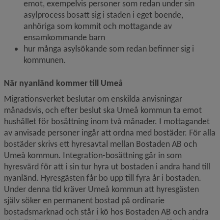
emot, exempelvis personer som redan under sin 
asylprocess bosatt sig i staden i eget boende, 
anhöriga som kommit och mottagande av 
ensamkommande barn
hur många asylsökande som redan befinner sig i 
kommunen.
När nyanländ kommer till Umeå
Migrationsverket beslutar om enskilda anvisningar 
månadsvis, och efter beslut ska Umeå kommun ta emot 
hushållet för bosättning inom två månader. I mottagandet 
av anvisade personer ingår att ordna med bostäder. För alla 
bostäder skrivs ett hyresavtal mellan Bostaden AB och 
Umeå kommun. Integration-bosättning går in som 
hyresvärd för att i sin tur hyra ut bostaden i andra hand till 
nyanländ. Hyresgästen får bo upp till fyra år i bostaden. 
Under denna tid kräver Umeå kommun att hyresgästen 
själv söker en permanent bostad på ordinarie 
bostadsmarknad och står i kö hos Bostaden AB och andra 