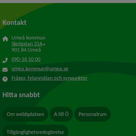
Kontakt
Umeå kommun
Länk till annan webbplats, öppnas i nytt f
Skolgatan 31A
901 84 Umeå
090-16 10 00
umea.kommun@umea.se
Frågor, felanmälan och synpunkter
Hitta snabbt
Om webbplatsen
A till Ö
Personalrum
Tillgänglighetsredogörelse