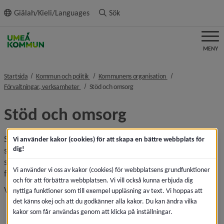
ll innehållet
Giälah/Kieli/Languages
Sök
MENY
nivå i brödsmulenavigeringen
nivå i brödsmulenavi
Startsida
Kommun och politik
Kommunens organisation
nivå i brödsmulenavigeringen
nivå i brödsmulenavigeringen
Förvaltningar, verksamheter
Stöd och omsorg
Stöd och omsorg
Stöd och omsorg (socialtjänsten) är en del av kommunen 
Vi använder kakor (cookies) för att skapa en bättre webbplats för
dig!
som ger stöd och omsorg till barn/unga, vuxna och äldre 
som bor eller befinner sig i Umeå. Politiskt ansvarig nämnd 
Vi använder vi oss av kakor (cookies) för webbplatsens grundfunktioner
för området är individ- och familjenämnden. 
och för att förbättra webbplatsen. Vi vill också kunna erbjuda dig
Viktiga grundpelare i detta arbete är att
nyttiga funktioner som till exempel uppläsning av text. Vi hoppas att
det känns okej och att du godkänner alla kakor. Du kan ändra vilka
främja människors sociala och ekonomiska trygghet, 
kakor som får användas genom att klicka på inställningar.
jämlikhet i levnadsvillkor samt verka för goda 