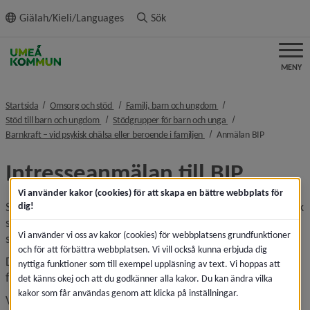
ll innehållet
Giälah/Kieli/Languages
Sök
MENY
nivå i brödsmulenavigeringen
nivå i brödsmulenavigeri
Startsida
Omsorg och stöd
Familj, barn och ungdom
nivå i brödsmulenavigeringen
nivå i brödsmulenavig
Stöd till barn och ungdom
Stödgrupper för barn och unga
nivå i brödsmulenavigeringe
nivå i bröds
Barnkraft – vid psykisk ohälsa eller beroende i familjen
Anmälan BIP
Intresseanmälan till BIP
Vi använder kakor (cookies) för att skapa en bättre webbplats för
Stödgrupp för barn i familjer där psykisk ohälsa eller psykisk 
dig!
sjukdom finns eller har funnits. Stödgruppen drivs i 
Vi använder vi oss av kakor (cookies) för webbplatsens grundfunktioner
samarbete med Region Västerbotten.
och för att förbättra webbplatsen. Vi vill också kunna erbjuda dig
Du är varmt välkommen att höra av dig om du har 
nyttiga funktioner som till exempel uppläsning av text. Vi hoppas att
funderingar eller vill ställa någon i kö.
det känns okej och att du godkänner alla kakor. Du kan ändra vilka
kakor som får användas genom att klicka på inställningar.
Vi träffas på Hagaplan 1 i Umeå.