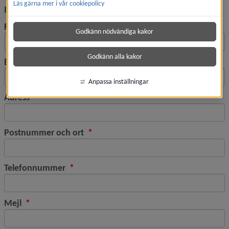
Läs gärna mer i vår cookiepolicy
Intresseanmälan till BIP
(obligatorisk)
Förnamn
*
Godkänn nödvändiga kakor
Godkänn alla kakor
(obligatorisk)
Efternamn
*
Anpassa inställningar
(obligatorisk)
Adress
*
(obligatorisk)
Postnummer och ort
*
(obligatorisk)
Telefonnummer
*
(obligatorisk)
Mejl
*