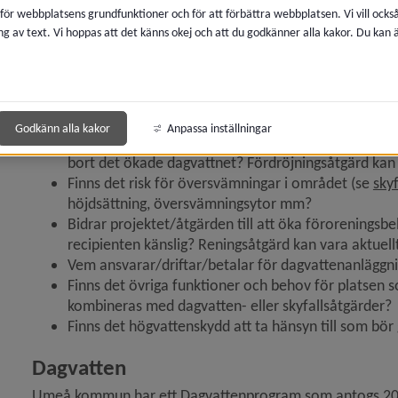
från fastighetsägare och myndigheter till kommunala bola
 för webbplatsens grundfunktioner och för att förbättra webbplatsen. Vi vill ocks
Det är viktigt att i ett tidigt skede klarlägga frågor kring 
ng av text. Vi hoppas att det känns okej och att du godkänner alla kakor. Du kan
med hänsyn till klimatförändringen, dvs att alla utredning
förståelse för klimat
konsekvensernas dynamik
. 
Det
ta 
är 
bör genomsyra samtliga instanser
s arbete med planering 
beaktas är:
Godkänn alla kakor
Anpassa inställningar
Bidrar projektet till förändrade flöden av dagvatten
bort det ökade dagvattnet? Fördröjningsåtgärd kan 
Finns det risk för översvämningar i området (se 
sky
höjdsättning, översvämningsytor mm?
y för 2.5 Gestaltning
Bidrar projektet/åtgärden till att öka föroreningsb
recipienten känslig? Reningsåtgärd kan vara aktuell
Vem ansvarar/driftar/betalar för dagvattenanläggni
Finns det övriga funktioner och behov för platsen s
kombineras med dagvatten- eller skyfallsåtgärder?
Finns det högvattenskydd att ta hänsyn till som b
Dagvatten
Umeå kommun har ett Dagvattenprogram som antogs 2022