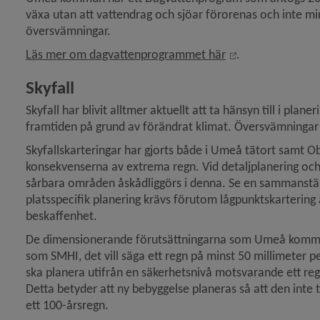
växa utan att vattendrag och sjöar förorenas och inte min
översvämningar.
Länk till annan 
Läs mer om dagvattenprogrammet här
.
Skyfall
Skyfall har blivit alltmer aktuellt att ta hänsyn till i plan
framtiden på grund av förändrat klimat. Översvämningar ti
Skyfallskarteringar har gjorts både i Umeå tätort samt O
konsekvenserna av extrema regn. Vid detaljplanering och n
sårbara områden åskådliggörs i denna. Se en sammanställ
platsspecifik planering krävs förutom lågpunktskarterin
beskaffenhet.
De dimensionerande förutsättningarna som Umeå kommun 
som SMHI, det vill säga ett regn på minst 50 millimeter 
ska planera utifrån en säkerhetsnivå motsvarande ett reg
Detta betyder att ny bebyggelse planeras så att den inte 
ett 100-årsregn.