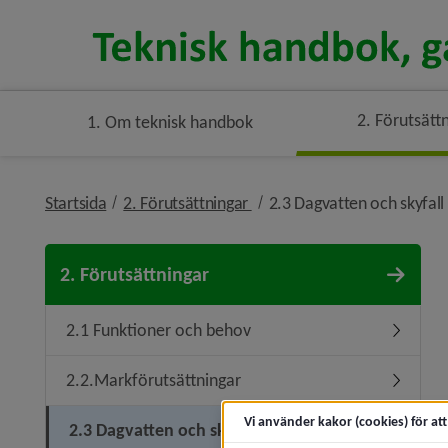
2. Förutsätt
1. Om teknisk handbok
nivå i brödsmulenavigeringe
Startsida
2. Förutsättningar
2.3 Dagvatten och skyfall
2. Förutsättningar
2.1 Funktioner och behov
Undermen
2.2.Markförutsättningar
Undermeny
Vi använder kakor (cookies) för at
2.3 Dagvatten och skyfall
Undermen