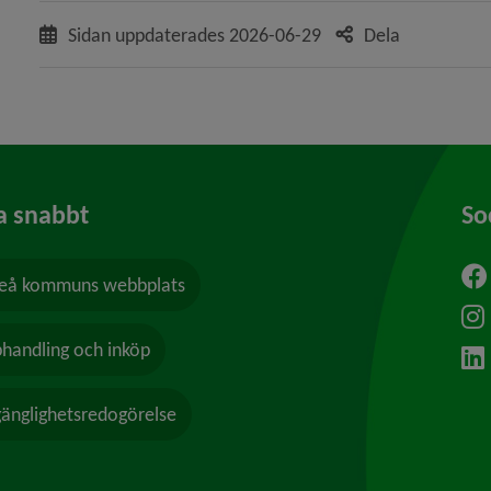
Sidan uppdaterades
2026-06-29
Dela
a snabbt
So
å kommuns webbplats
ytt fönster.
handling och inköp
lgänglighetsredogörelse