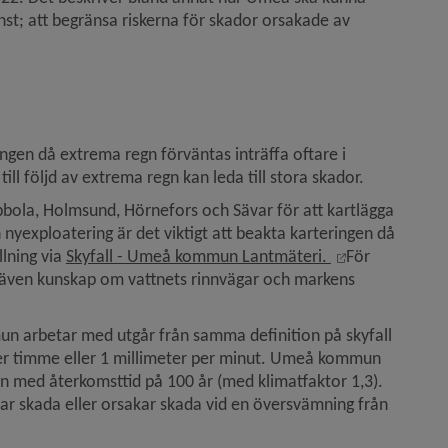
st; att begränsa riskerna för skador orsakade av 
webbplats, öppnas i nytt fönster.
eringen då extrema regn förväntas inträffa oftare i 
ll följd av extrema regn kan leda till stora skador.
bbola, Holmsund, Hörnefors och Sävar för att kartlägga 
yexploatering är det viktigt att beakta karteringen då 
Länk till anna
ning via 
Skyfall - Umeå kommun Lantmäteri. 
För 
g även kunskap om vattnets rinnvägar och markens 
arbetar med utgår från samma definition på skyfall 
per timme eller 1 millimeter per minut. Umeå kommun 
n med återkomsttid på 100 år (med klimatfaktor 1,3). 
tar skada eller orsakar skada vid en översvämning från 