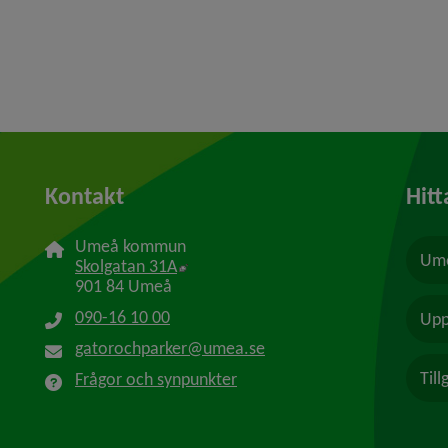
Kontakt
Hitt
Umeå kommun
Ume
Länk till annan webbplats, öppnas i n
Skolgatan 31A
901 84 Umeå
090-16 10 00
Upp
gatorochparker@umea.se
Til
Frågor och synpunkter