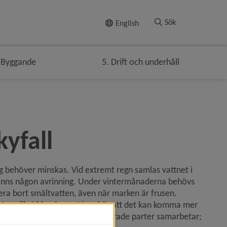
Till innehållet
Sök
English
 Byggande
5. Drift och underhåll
kyfall
 behöver minskas. Vid extremt regn samlas vattnet i 
inns någon avrinning. Under vintermånaderna behövs 
utrymme för att lagra snö och lösningar för att transportera bort smältvatten, även när marken är frusen. 
er, vilket
 bland annat innebär att det kan komma mer 
ör är det viktigt att alla involverade parter samarbetar; 