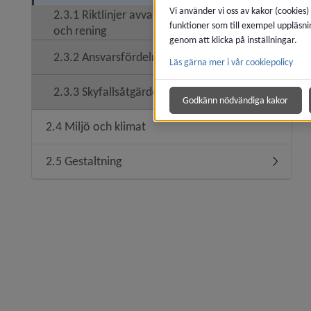
Vi använder vi oss av kakor (cookies)
2.3.1 Riktlinjer avvattning, fördröjning
funktioner som till exempel uppläsni
och rening
genom att klicka på inställningar.
2.3.2 Ansvarsfördelning
Läs gärna mer i vår cookiepolicy
2.3.3 Skyfallsåtgärder
Godkänn nödvändiga kakor
2.4 Miljö och klimat
2.5 Gestaltning
Undermen