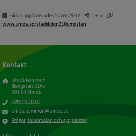
Sidan uppdaterades
2026-06-12
Dela
www.umea.se/stadsliden310umestan
Kontakt
Umeå kommun
Länk till annan webbplats, öppnas i nytt f
Skolgatan 31A
901 84 Umeå
090-16 10 00
umea.kommun@umea.se
Frågor, felanmälan och synpunkter