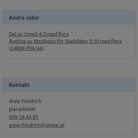
Andra sidor
Del av Umeå 4:3 med flera
Ändring av detaljplan för Stadsliden 3:10 med flera
(2480K-P06/44)
Kontakt
Anne Friedrich
planarkitekt
090-16 64 85
anne.friedrich@umea.se