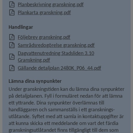
, 15.4 MB, öppnas i nyt
Planbeskrivning granskning.pdf
, 30.1 MB, öppnas i nytt fönst
Plankarta granskning.pdf
Handlingar
, 127.6 kB, öppnas i nytt fönst
Följebrev granskning.pdf
, 218.6 kB, öppnas 
Samrådsredogörelse granskning.pdf
Dagvattenutredning Stadsliden 3.10
, 1.1 MB, öppnas i nytt fönster.
Granskning.pdf
, 14 MB, öppnas
Gällande detaljplan 2480K_P06_44.pdf
Lämna dina synpunkter
Under granskningstiden kan du lämna dina synpunkter 
på detaljplanen. Fyll i formuläret nedan för att lämna 
ett yttrande. Dina synpunkter överlämnas till 
handläggaren och sammanställs i ett gransknings­
utlåtande. Syftet med att samla in kontaktuppgifter är 
att kunna skicka ett meddelande om vart det färdia 
granskningsutlåtandet finns tillgängligt till dem som 