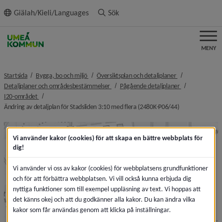
ll innehållet
Giälah/Kieli/Languages
Sök
MENY
nivå i brödsmulenavigeringen
nivå i brödsmule
Startsida
Bygga, bo och miljö
Översiktsplan och detaljplaner
nivå i brödsmulenavigeringen
nivå i brödsmul
Detaljplaner och områdesbestämmelser
Pågående detaljplaner
nivå i brödsmulenavigeringen
I20-området
nivå i brödsmul
Ändring av detaljplan för Stadsliden 3:10 med flera (2480K-P06/44)
Vi använder kakor (cookies) för att skapa en bättre webbplats för
dig!
Vi använder vi oss av kakor (cookies) för webbplatsens grundfunktioner
och för att förbättra webbplatsen. Vi vill också kunna erbjuda dig
nyttiga funktioner som till exempel uppläsning av text. Vi hoppas att
det känns okej och att du godkänner alla kakor. Du kan ändra vilka
kakor som får användas genom att klicka på inställningar.