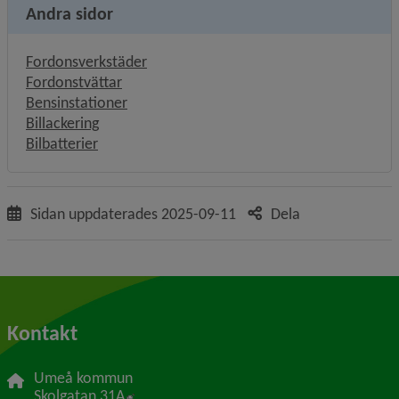
Andra sidor
Fordonsverkstäder
Fordonstvättar
Bensinstationer
Billackering
Bilbatterier
Sidan uppdaterades
2025-09-11
Dela
Kontakt
Umeå kommun
Länk till annan webbplats, öppnas i nytt f
Skolgatan 31A