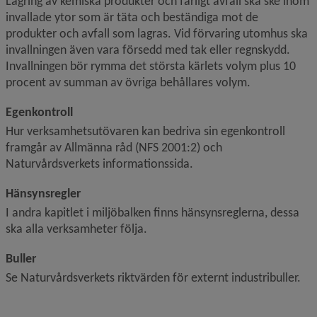
Lagring av kemiska produkter och farligt avfall ska ske inom 
invallade ytor som är täta och beständiga mot de 
produkter och avfall som lagras. Vid förvaring utomhus ska 
invallningen även vara försedd med tak eller regnskydd. 
Invallningen bör rymma det största kärlets volym plus 10 
procent av summan av övriga behållares volym.
Egenkontroll
Hur verksamhetsutövaren kan bedriva sin egenkontroll 
framgår av Allmänna råd (NFS 2001:2) och 
Naturvårdsverkets informationssida.  
Hänsynsregler
I andra kapitlet i miljöbalken finns hänsynsreglerna, dessa 
ska alla verksamheter följa.
Buller
Se Naturvårdsverkets riktvärden för externt industribuller.