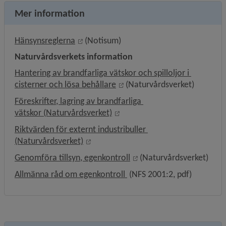
Mer information
Länk till annan webbplats, öppnas i nytt
Hänsynsreglerna
 (Notisum)
Naturvårdsverkets information
Hantering av brandfarliga vätskor och spilloljor i 
Länk till annan webbplats, ö
cisterner och lösa behållare
 (Naturvårdsverket)
Föreskrifter, lagring av brandfarliga 
Länk till annan webbplats, öpp
vätskor (Naturvårdsverket)
Riktvärden för externt industribuller 
Länk till annan webbplats, öppnas i ny
(Naturvårdsverket)
Länk till annan webbplat
Genomföra tillsyn, egenkontroll
 (Naturvårdsverket)
, 125.6 kB, öppnas i nytt fö
Allmänna råd om egenkontroll 
 (NFS 2001:2, pdf)