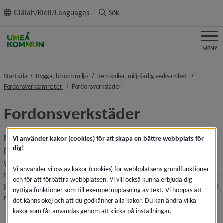
ll innehållet
Giälah/Kieli/Languages
Sök
MENY
nivå i brödsmulenavigeringen
nivå i bröds
Startsida
Bygga, bo och miljö
Kemikalier, miljöfarlig verksamhet
nivå i brödsmulenavigeringen
nivå i brödsmulenavigeringen
Fordonsverksamheter
Fordonsverkstäder
Fordonsverkstäder
Miljöfarlig verksamhet
Vi använder kakor (cookies) för att skapa en bättre webbplats för
dig!
En verkstad klassas som miljöfarlig verksamhet och kan i 
vissa fall vara anmälningspliktig. Anmälan ska skickas in till 
Vi använder vi oss av kakor (cookies) för webbplatsens grundfunktioner
miljö- och hälsoskyddsnämnden senast sex veckor innan du 
och för att förbättra webbplatsen. Vi vill också kunna erbjuda dig
planerar att starta verksamheten. Exempel på faktorer som 
nyttiga funktioner som till exempel uppläsning av text. Vi hoppas att
reglerar en anmälningsplikt kan vara
det känns okej och att du godkänner alla kakor. Du kan ändra vilka
kakor som får användas genom att klicka på inställningar.
mängd organiska lösningsmedel