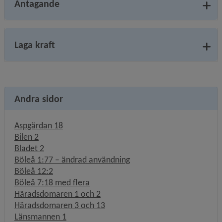
Antagande
Laga kraft
Andra sidor
Aspgärdan 18
Bilen 2
Bladet 2
Böleå 1:77 – ändrad användning
Böleå 12:2
Böleå 7:18 med flera
Häradsdomaren 1 och 2
Häradsdomaren 3 och 13
Länsmannen 1