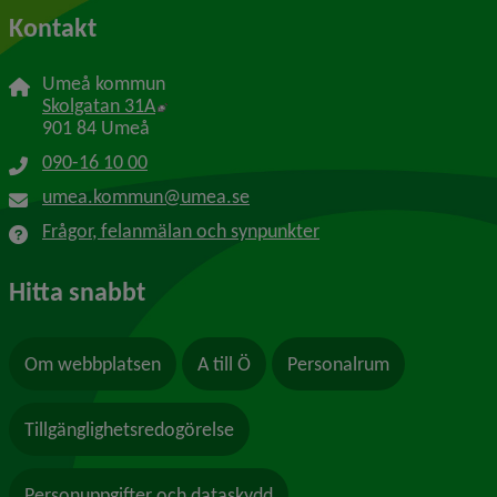
Kontakt
Umeå kommun
Länk till annan webbplats, öppnas i nytt f
Skolgatan 31A
901 84 Umeå
090-16 10 00
umea.kommun@umea.se
Frågor, felanmälan och synpunkter
Hitta snabbt
Om webbplatsen
A till Ö
Personalrum
Tillgänglighetsredogörelse
Personuppgifter och dataskydd