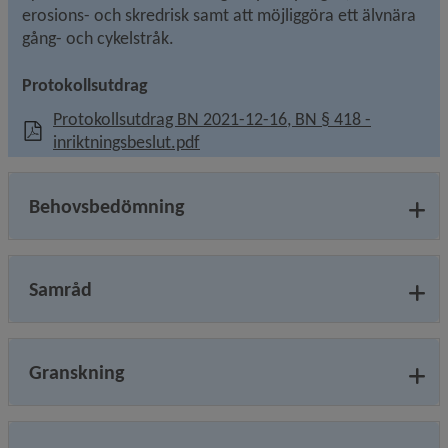
erosions- och skredrisk samt att möjliggöra ett älvnära 
gång- och cykelstråk.
Protokollsutdrag
Protokollsutdrag BN 2021-12-16, BN § 418 -
, 946.7 kB, öppnas i nytt fönster.
inriktningsbeslut.pdf
Behovsbedömning
Samråd
Granskning