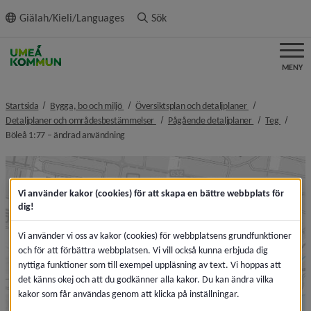
ll innehållet
Giälah/Kieli/Languages
Sök
MENY
nivå i brödsmulenavigeringen
nivå i brödsmule
Startsida
Bygga, bo och miljö
Översiktsplan och detaljplaner
nivå i brödsmulenavigeringen
nivå i brödsmul
nivå i b
Detaljplaner och områdesbestämmelser
Pågående detaljplaner
Teg
nivå i brödsmulenavigeringen
Böleå 1:77 – ändrad användning
Vi använder kakor (cookies) för att skapa en bättre webbplats för
dig!
Vi använder vi oss av kakor (cookies) för webbplatsens grundfunktioner
och för att förbättra webbplatsen. Vi vill också kunna erbjuda dig
nyttiga funktioner som till exempel uppläsning av text. Vi hoppas att
det känns okej och att du godkänner alla kakor. Du kan ändra vilka
kakor som får användas genom att klicka på inställningar.