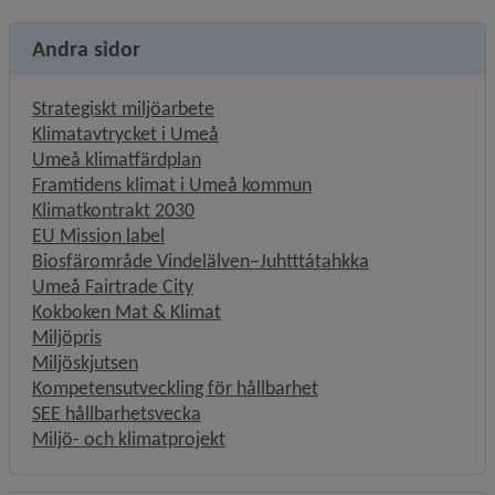
Andra sidor
Strategiskt miljöarbete
Klimatavtrycket i Umeå
Umeå klimatfärdplan
Framtidens klimat i Umeå kommun
Klimatkontrakt 2030
EU Mission label
Biosfärområde Vindelälven–Juhtttátahkka
Umeå Fairtrade City
Kokboken Mat & Klimat
Miljöpris
Miljöskjutsen
Kompetensutveckling för hållbarhet
SEE hållbarhetsvecka
Miljö- och klimatprojekt