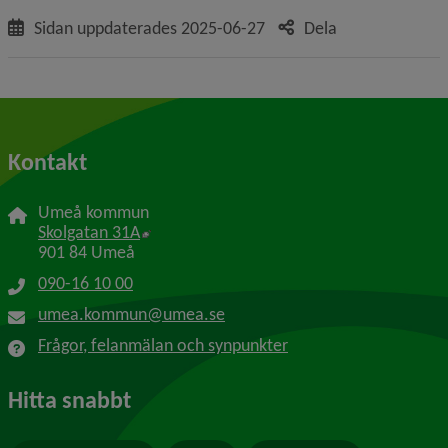
Sidan uppdaterades
2025-06-27
Dela
Kontakt
Umeå kommun
Länk till annan webbplats, öppnas i nytt f
Skolgatan 31A
901 84 Umeå
090-16 10 00
umea.kommun@umea.se
Frågor, felanmälan och synpunkter
Hitta snabbt