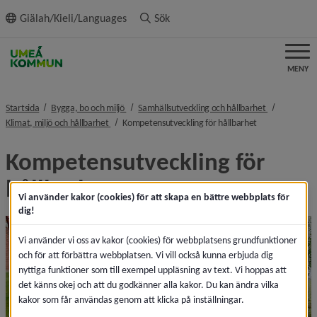
ll innehållet
Giälah/Kieli/Languages
Sök
MENY
nivå i brödsmulenavigeringen
nivå i bröds
Startsida
Bygga, bo och miljö
Samhällsutveckling och hållbarhet
nivå i brödsmulenavigeringen
nivå i brödsmul
Klimat, miljö och hållbarhet
Kompetensutveckling för hållbarhet
Kompetensutveckling för 
hållbarhet
Vi använder kakor (cookies) för att skapa en bättre webbplats för
dig!
Vi använder vi oss av kakor (cookies) för webbplatsens grundfunktioner
och för att förbättra webbplatsen. Vi vill också kunna erbjuda dig
nyttiga funktioner som till exempel uppläsning av text. Vi hoppas att
det känns okej och att du godkänner alla kakor. Du kan ändra vilka
kakor som får användas genom att klicka på inställningar.