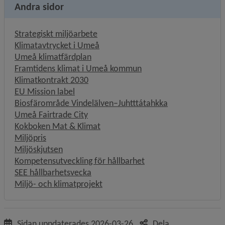
Andra sidor
Strategiskt miljöarbete
Klimatavtrycket i Umeå
Umeå klimatfärdplan
Framtidens klimat i Umeå kommun
Klimatkontrakt 2030
EU Mission label
Biosfärområde Vindelälven–Juhtttátahkka
Umeå Fairtrade City
Kokboken Mat & Klimat
Miljöpris
Miljöskjutsen
Kompetensutveckling för hållbarhet
SEE hållbarhetsvecka
Miljö- och klimatprojekt
Sidan uppdaterades
2026-03-26
Dela