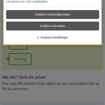
Läs gärna mer i vår cookiepolicy
svensken i genomsnitt per person
och år?
Godkänn nödvändiga kakor
Godkänn alla kakor
4-6 kg
Anpassa inställningar
7-9 kg
10-12 kg
Alla rätt? Tävla om priser!
Visa upp ditt resultat från någon av oss som jobbar här så 
får du veta mer.