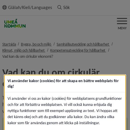
ll innehållet
Giälah/Kieli/Languages
Sök
MENY
nivå i brödsmulenavigeringen
nivå i bröds
Startsida
Bygga, bo och miljö
Samhällsutveckling och hållbarhet
nivå i brödsmulenavigeringen
nivå i brödsmu
Klimat, miljö och hållbarhet
Kompetensutveckling för hållbarhet
nivå i brödsmulenavigeringen
Vad kan du om cirkulär ekonomi?
Vad kan du om cirkulär 
ekonomi?!
Vi använder kakor (cookies) för att skapa en bättre webbplats för
dig!
Testa dina kunskaper om cirkulär ekonomi! Svaren hittar du 
Vi använder vi oss av kakor (cookies) för webbplatsens grundfunktioner
här på området. För dig som får alla rätt finns chans att 
och för att förbättra webbplatsen. Vi vill också kunna erbjuda dig
vinna fina cirkulära priser.
nyttiga funktioner som till exempel uppläsning av text. Vi hoppas att
det känns okej och att du godkänner alla kakor. Du kan ändra vilka
kakor som får användas genom att klicka på inställningar.
1. Hur mycket kläder slänger