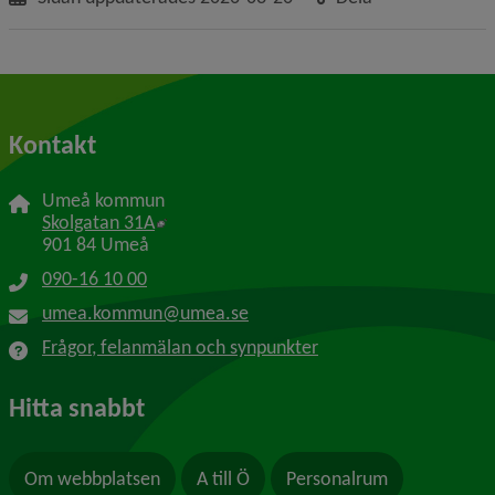
Kontakt
Umeå kommun
Länk till annan webbplats, öppnas i nytt f
Skolgatan 31A
901 84 Umeå
090-16 10 00
umea.kommun@umea.se
Frågor, felanmälan och synpunkter
Hitta snabbt
Om webbplatsen
A till Ö
Personalrum