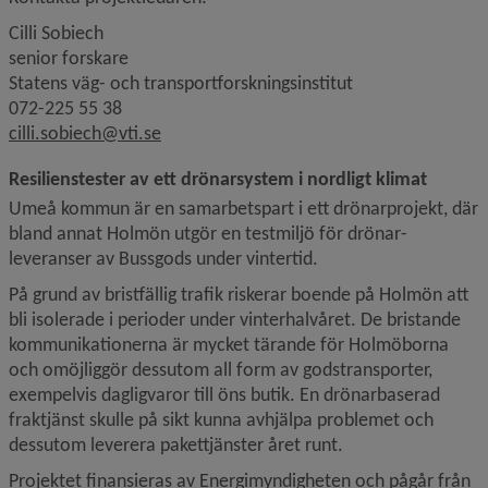
Cilli Sobiech
senior forskare 
Statens väg- och transportforskningsinstitut
072-225 55 38
cilli.sobiech@vti.se
Resilienstester av ett drönarsystem i nordligt klimat
Umeå kommun är en samarbetspart i ett drönarprojekt, där 
bland annat Holmön utgör en testmiljö för drönar­
leveranser av Bussgods under vintertid. 
På grund av bristfällig trafik riskerar boende på Holmön att 
bli isolerade i perioder under vinterhalvåret. De bristande 
kommunikationerna är mycket tärande för Holmöborna 
och omöjliggör dessutom all form av godstransporter, 
exempelvis dagligvaror till öns butik. En drönarbaserad 
fraktjänst skulle på sikt kunna avhjälpa problemet och 
dessutom leverera pakettjänster året runt.
Projektet finansieras av Energimyndigheten och pågår från 