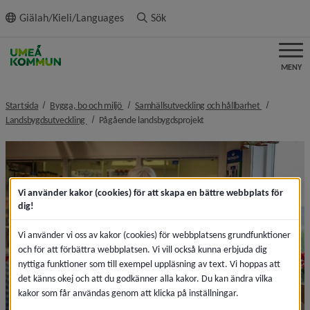
ll innehållet
Giälah/Kieli/Languages
Sök
MENY
nivå i brödsmulenavigeringen
nivå i bröds
Startsida
Bygga, bo och miljö
Samhällsutveckling och hållbarhet
nivå i brödsmulenavigeringen
nivå i brödsmulenavigeringe
Landsbygdsutveckling
Pågående landsbygdsprojekt
Vi använder kakor (cookies) för att skapa en bättre webbplats för
dig!
Vi använder vi oss av kakor (cookies) för webbplatsens grundfunktioner
och för att förbättra webbplatsen. Vi vill också kunna erbjuda dig
nyttiga funktioner som till exempel uppläsning av text. Vi hoppas att
det känns okej och att du godkänner alla kakor. Du kan ändra vilka
kakor som får användas genom att klicka på inställningar.