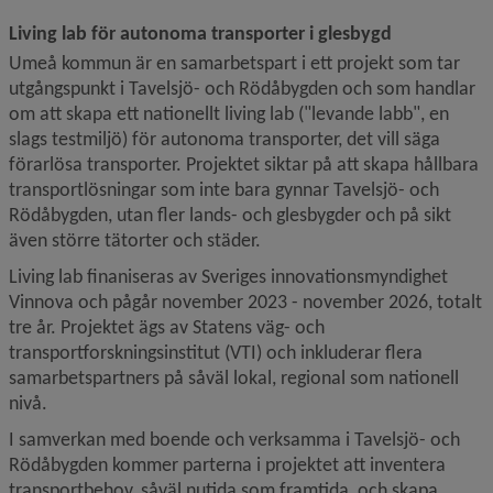
Living lab för autonoma transporter i glesbygd
Umeå kommun är en samarbetspart i ett projekt som tar 
utgångspunkt i Tavelsjö- och Rödåbygden och som handlar 
om att skapa ett nationellt living lab ("levande labb", en 
slags testmiljö) för autonoma transporter, det vill säga 
förarlösa transporter. Projektet siktar på att skapa hållbara 
transportlösningar som inte bara gynnar Tavelsjö- och 
Rödåbygden, utan fler lands- och glesbygder och på sikt 
även större tätorter och städer. 
Living lab finaniseras av Sveriges innovationsmyndighet 
Vinnova och pågår november 2023 - november 2026, totalt 
tre år. Projektet ägs av Statens väg- och 
transportforskningsinstitut (VTI) och inkluderar flera 
samarbetspartners på såväl lokal, regional som nationell 
nivå. 
I samverkan med boende och verksamma i Tavelsjö- och 
Rödåbygden kommer parterna i projektet att inventera 
transportbehov, såväl nutida som framtida, och skapa 