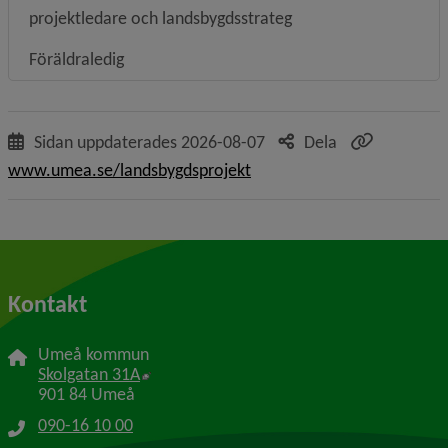
projektledare och landsbygdsstrateg
Föräldraledig
Sidan uppdaterades
2026-08-07
Dela
www.umea.se/landsbygdsprojekt
Kontakt
Umeå kommun
Länk till annan webbplats, öppnas i nytt f
Skolgatan 31A
901 84 Umeå
090-16 10 00