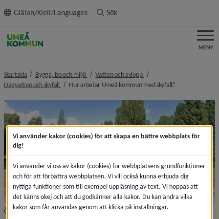
ll innehållet
Giälah/Kieli/Languages
Sök
MENY
nivå i brödsmulenavigeringen
nivå i brödsmulenavigeringe
Startsida
Bygga, bo och miljö
Vatten och avlopp
nivå i brödsmulenavigeringen
nivå i brödsmule
Dagvatten och skyfall
Hur arbetar Umeå kommun med skyfall?
Vi använder kakor (cookies) för att skapa en bättre webbplats för
dig!
Vi använder vi oss av kakor (cookies) för webbplatsens grundfunktioner
och för att förbättra webbplatsen. Vi vill också kunna erbjuda dig
nyttiga funktioner som till exempel uppläsning av text. Vi hoppas att
det känns okej och att du godkänner alla kakor. Du kan ändra vilka
kakor som får användas genom att klicka på inställningar.
Översvämningsyta på Kungsgårdsparken (Grubbe) – fördröjning