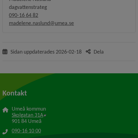
dagvattenstrateg
090-16 64 82
madelene.naslund@umea.se
Sidan uppdaterades
2026-02-18
Dela
Kontakt
Umeå kommun
Länk till annan webbplats, öppnas i nytt f
Skolgatan 31A
901 84 Umeå
090-16 10 00