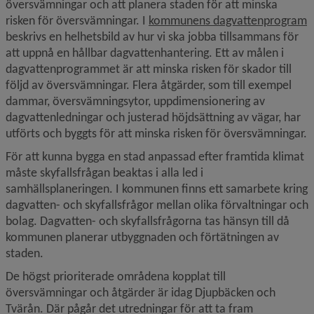
översvämningar och att planera staden för att minska 
risken för översvämningar. I 
kommunens dagvattenprogram
beskrivs en helhetsbild av hur vi ska jobba tillsammans för 
att uppnå en hållbar dagvattenhantering. Ett av målen i 
dagvattenprogrammet är att minska risken för skador till 
följd av översvämningar. Flera åtgärder, som till exempel 
dammar, översvämningsytor, uppdimensionering av 
dagvattenledningar och justerad höjdsättning av vägar, har 
utförts och byggts för att minska risken för översvämningar.
För att kunna bygga en stad anpassad efter framtida klimat 
måste skyfallsfrågan beaktas i alla led i 
samhällsplaneringen. I kommunen finns ett samarbete kring 
dagvatten- och skyfallsfrågor mellan olika förvaltningar och 
bolag. Dagvatten- och skyfallsfrågorna tas hänsyn till då 
kommunen planerar utbyggnaden och förtätningen av 
staden.
De högst prioriterade områdena kopplat till 
översvämningar och åtgärder är idag Djupbäcken och 
Tvärån. Där pågår det utredningar för att ta fram 