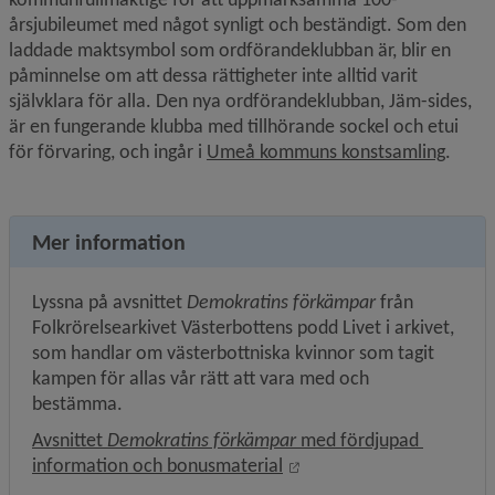
årsjubileumet med något synligt och beständigt. Som den 
laddade maktsymbol som ordförandeklubban är, blir en 
påminnelse om att dessa rättigheter inte alltid varit 
självklara för alla. Den nya ordförandeklubban, Jäm-sides, 
är en fungerande klubba med tillhörande sockel och etui 
för förvaring, och ingår i 
Umeå kommuns konstsamling
.
Mer information
Lyssna på avsnittet 
Demokratins förkämpar
 från 
Folkrörelsearkivet Västerbottens podd Livet i arkivet, 
som handlar om västerbottniska kvinnor som tagit 
kampen för allas vår rätt att vara med och 
bestämma.
Avsnittet 
Demokratins förkämpar
 med fördjupad 
Länk till annan webbplats
information och bonusmaterial