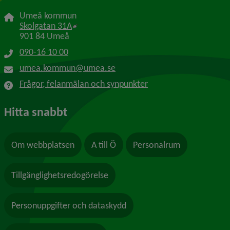
Umeå kommun
Länk till annan webbplats, öppnas i nytt f
Skolgatan 31A
901 84 Umeå
090-16 10 00
umea.kommun@umea.se
Frågor, felanmälan och synpunkter
Hitta snabbt
Om webbplatsen
A till Ö
Personalrum
Tillgänglighetsredogörelse
Personuppgifter och dataskydd