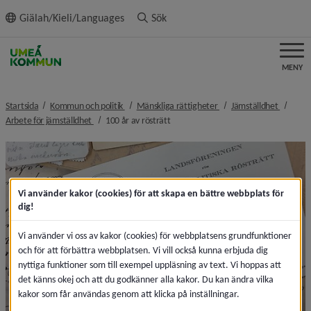
ll innehållet
Giälah/Kieli/Languages
Sök
MENY
nivå i brödsmulenavigeringen
nivå i brödsmulenaviger
nivå i b
Startsida
Kommun och politik
Mänskliga rättigheter
Jämställdhet
nivå i brödsmulenavigeringen
nivå i brödsmulenavigeringen
Arbete för jämställdhet
100 år av rösträtt
Vi använder kakor (cookies) för att skapa en bättre webbplats för
dig!
Vi använder vi oss av kakor (cookies) för webbplatsens grundfunktioner
och för att förbättra webbplatsen. Vi vill också kunna erbjuda dig
nyttiga funktioner som till exempel uppläsning av text. Vi hoppas att
det känns okej och att du godkänner alla kakor. Du kan ändra vilka
kakor som får användas genom att klicka på inställningar.