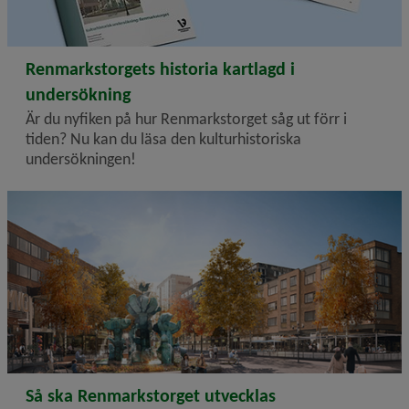
2025-07-10
Renmarkstorgets historia kartlagd i
undersökning
Är du nyfiken på hur Renmarkstorget såg ut förr i
tiden? Nu kan du läsa den kulturhistoriska
undersökningen!
2025-03-21
Så ska Renmarkstorget utvecklas