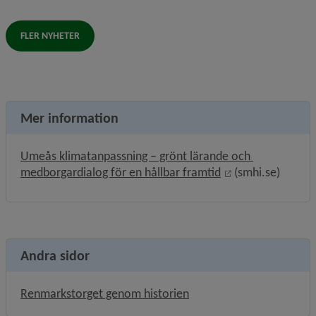
FLER NYHETER
Mer information
Umeås klimatanpassning – grönt lärande och 
Länk till annan w
medborgardialog för en hållbar framtid
 (smhi.se)
Andra sidor
Renmarkstorget genom historien