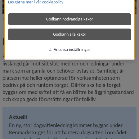
Läs gärna mer i vår cookiepolicy
Illustration: White Arkitekter
Godkänn nödvändiga kakor
Godkänn alla kakor
Renmarkstorget
Anpassa inställningar
Renmarkstorget i centrala Umeå är slitet och dess tekniska 
livslängd går mot sitt slut, med rör och ledningar under 
mark som är gamla och behöver bytas ut. Samtidigt är 
platsen inte heller optimerad för verksamheten som 
bedrivs på och runtom torget. Därför ska hela torget 
byggas om med syftet att få en bättre beläggningsstandard 
och skapa goda förutsättningar för folkliv.
Aktuellt
En ny, stor dagvattenledning kommer byggas under 
Renmarkstorget för att hantera dagvatten i området 