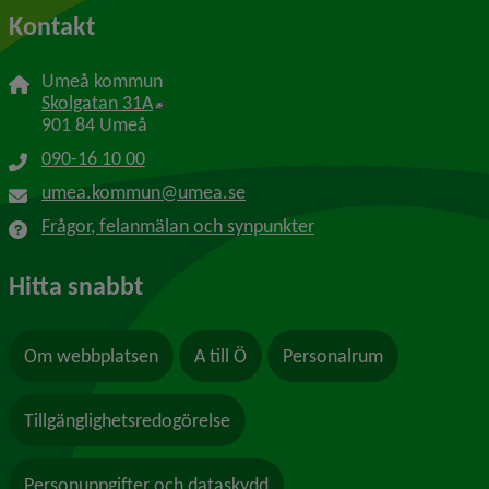
Kontakt
Umeå kommun
Länk till annan webbplats, öppnas i nytt f
Skolgatan 31A
901 84 Umeå
090-16 10 00
umea.kommun@umea.se
Frågor, felanmälan och synpunkter
Hitta snabbt
Om webbplatsen
A till Ö
Personalrum
Tillgänglighetsredogörelse
Personuppgifter och dataskydd