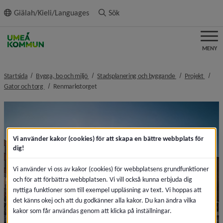
ll innehållet
Giälah/Kieli/Languages
Sök
MENY
nivå i brödsmulenavigeringen
nivå i brödsmulen
nivå i
Startsida
Bygga, bo och miljö
Stadsplanering och byggande
Projekt
nivå i brödsmulenavigeringen
nivå i brödsmulenavigeringen
Gator och torg
Renmarkstorget
Vi använder kakor (cookies) för att skapa en bättre webbplats för
dig!
Vi använder vi oss av kakor (cookies) för webbplatsens grundfunktioner
och för att förbättra webbplatsen. Vi vill också kunna erbjuda dig
nyttiga funktioner som till exempel uppläsning av text. Vi hoppas att
det känns okej och att du godkänner alla kakor. Du kan ändra vilka
kakor som får användas genom att klicka på inställningar.