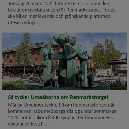
Torsdag 20 mars 2025 fattade tekniska nämnden
beslut om gestaltningen för Renmarkstorget. Torget
ska bli en mer levande och grönskande plats med
uteserveringar...
2023-10-04
Så tycker Umeåborna om Renmarkstorget
Många Umeåbor tyckte till om Renmarkstorget när
kommunen hade medborgardialog under sommaren
2023. Totalt inkom 8 400 synpunkter i kommunens
digitala verktyg Pl...