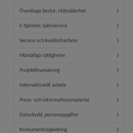
Överklaga beslut, rättssäkerhet
Undermeny
E-tjänster, självservice
Undermeny
Service och kvalitetsarbete
Undermeny
Mänskliga rättigheter
Undermeny
Projektfinansiering
Undermeny
Internationellt arbete
Undermeny
Press- och informationsmaterial
Undermen
Dataskydd, personuppgifter
Undermen
Konsumentvägledning
Undermen