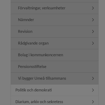
Förvaltningar, verksamheter
Undermen
Nämnder
Undermen
Revision
Undermen
Rådgivande organ
Undermen
Bolag i kommunkoncernen
Pensionsstiftelse
Vi bygger Umeå tillsammans
Undermen
Politik och demokrati
Undermeny
Diarium, arkiv och sekretess
Undermen