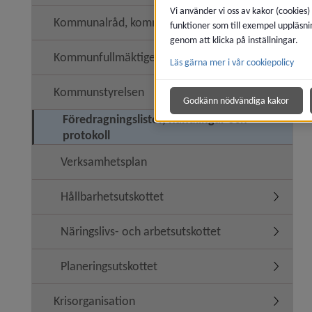
Vi använder vi oss av kakor (cookies)
Kommunalråd, kommunledning
funktioner som till exempel uppläsni
genom att klicka på inställningar.
Kommunfullmäktige
Läs gärna mer i vår cookiepolicy
Undermen
Kommunstyrelsen
Undermen
Godkänn nödvändiga kakor
Föredragningslistor, handlingar och
protokoll
Verksamhetsplan
Hållbarhetsutskottet
Undermeny
Näringslivs- och arbetsutskottet
Undermeny
Planeringsutskottet
Undermen
Krisorganisation
Undermen