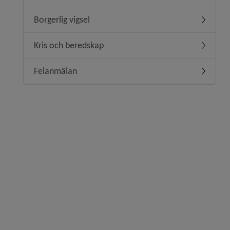
Borgerlig vigsel
Undermeny
Kris och beredskap
Undermen
Felanmälan
Undermen