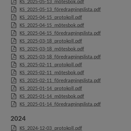
, 146.7 MB, öppnas i n
KS_2025-05-13_mötesbok.pdf
, 123.4 kB, öpp
KS_2025-05-13_föredragningslista.pdf
 för Borgerlig vigsel
, 695.6 kB, öppnas i nyt
KS_2025-04-15_protokoll.pdf
, 118.2 MB, öppnas i n
KS_2025-04-15_mötesbok.pdf
y för Kris och beredskap
, 64.1 kB, öppn
KS_2025-04-15_föredragningslista.pdf
, 798 kB, öppnas i nytt 
KS_2025-03-18_protokoll.pdf
y för Felanmälan
, 44.5 MB, öppnas i nyt
KS_2025-03-18_mötesbok.pdf
, 102.9 kB, öpp
KS_2025-03-18_föredragningslista.pdf
, 753.4 kB, öppnas i nyt
KS_2025-02-11_protokoll.pdf
, 60.6 MB, öppnas i nyt
KS_2025-02-11_mötesbok.pdf
, 101.8 kB, öpp
KS_2025-02-11_föredragningslista.pdf
, 764.6 kB, öppnas i nyt
KS_2025-01-14_protokoll.pdf
, 54.1 MB, öppnas i nyt
KS_2025-01-14_mötesbok.pdf
, 102.9 kB, öpp
KS_2025-01-14_föredragningslista.pdf
2024
, 801.4 kB, öppnas i nyt
KS_2024-12-03_protokoll.pdf