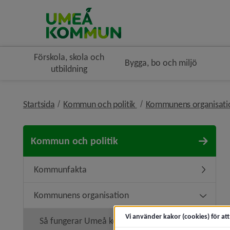
Förskola, skola och
Bygga, bo och miljö
utbildning
nivå i brödsmulenavigerin
Startsida
Kommun och politik
Kommunens organisat
Kommun och politik
Kommunfakta
Underme
Kommunens organisation
Undermen
Vi använder kakor (cookies) för at
Så fungerar Umeå kommun