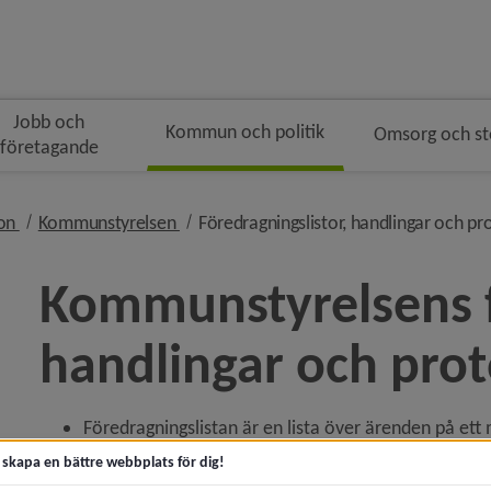
Jobb och
Kommun och politik
Omsorg och s
företagande
gen
nivå i brödsmulenavigeringen
nivå i brödsmulenavigeringen
ion
Kommunstyrelsen
Föredragningslistor, handlingar och pr
Kommunstyrelsens fö
handlingar och prot
ny för Kommunfakta
Föredragningslistan är en lista över ärenden på ett
y för Kommunens organisation
Mötesboken beskriver bakgrund till, beredning av ären
t skapa en bättre webbplats för dig!
Klicka i innehållsförteckningen i mötesboken för att