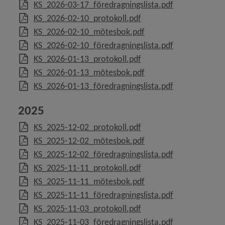
, 727.6 kB, öpp
KS_2026-03-17_föredragningslista.pdf
, 1.4 MB, öppnas i nytt 
KS_2026-02-10_protokoll.pdf
y för Förvaltningar, verksamheter
, 74.6 MB, öppnas i nyt
KS_2026-02-10_mötesbok.pdf
, 638.8 kB, öpp
KS_2026-02-10_föredragningslista.pdf
y för Nämnder
, 1.4 MB, öppnas i nytt 
KS_2026-01-13_protokoll.pdf
, 66.4 MB, öppnas i nyt
KS_2026-01-13_mötesbok.pdf
y för Revision
, 426.9 kB, öpp
KS_2026-01-13_föredragningslista.pdf
y för Rådgivande organ
2025
, 3 MB, öppnas i nytt fö
KS_2025-12-02_protokoll.pdf
, 96.8 MB, öppnas i nyt
KS_2025-12-02_mötesbok.pdf
, 429.7 kB, öpp
KS_2025-12-02_föredragningslista.pdf
, 1.6 MB, öppnas i nytt 
KS_2025-11-11_protokoll.pdf
y för Vi bygger Umeå tillsammans
, 65.8 MB, öppnas i nyt
KS_2025-11-11_mötesbok.pdf
, 425.2 kB, öpp
KS_2025-11-11_föredragningslista.pdf
 för Politik och demokrati
, 1.1 MB, öppnas i nytt 
KS_2025-11-03_protokoll.pdf
, 664.1 kB, öpp
KS_2025-11-03_föredragningslista.pdf
y för Diarium, arkiv och sekretess