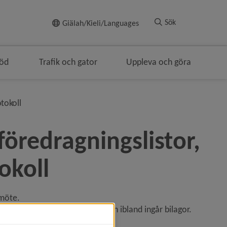
Till innehållet
Sök
Giälah/Kieli/Languages
töd
Trafik och gator
Uppleva och göra
nivå i brödsmulenavigeringen
otokoll
redragningslistor, 
okoll
 möte.
den och förslag till beslut och ibland ingår bilagor. 
 komma till ett ärende.