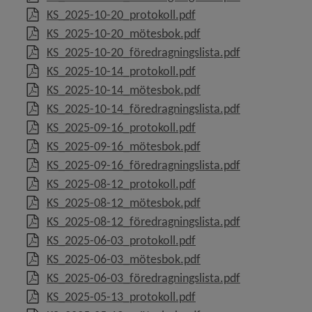
, 1.2 MB, öppnas i nytt 
KS_2025-10-20_protokoll.pdf
 för Överklaga beslut, rättssäkerhet
, 3.9 MB, öppnas i nytt
KS_2025-10-20_mötesbok.pdf
, 394 kB, öppna
KS_2025-10-20_föredragningslista.pdf
 för E-tjänster, självservice
, 1.7 MB, öppnas i nytt 
KS_2025-10-14_protokoll.pdf
, 145 MB, öppnas i nyt
KS_2025-10-14_mötesbok.pdf
 för Service och kvalitetsarbete
, 429.6 kB, öpp
KS_2025-10-14_föredragningslista.pdf
, 1.5 MB, öppnas i nytt 
KS_2025-09-16_protokoll.pdf
 för Mänskliga rättigheter
, 67.9 MB, öppnas i nyt
KS_2025-09-16_mötesbok.pdf
, 647.9 kB, öpp
KS_2025-09-16_föredragningslista.pdf
 för Projektfinansiering
, 1.4 MB, öppnas i nytt 
KS_2025-08-12_protokoll.pdf
, 36.9 MB, öppnas i nyt
KS_2025-08-12_mötesbok.pdf
 för Internationellt arbete
, 534.6 kB, öpp
KS_2025-08-12_föredragningslista.pdf
, 1.6 MB, öppnas i nytt 
KS_2025-06-03_protokoll.pdf
y för Press- och informationsmaterial
, 106.8 MB, öppnas i n
KS_2025-06-03_mötesbok.pdf
y för Dataskydd, personuppgifter
, 429.2 kB, öpp
KS_2025-06-03_föredragningslista.pdf
, 1.6 MB, öppnas i nytt 
KS_2025-05-13_protokoll.pdf
y för Konsumentvägledning