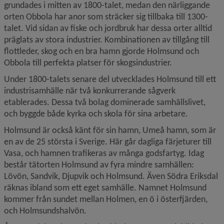
grundades i mitten av 1800-talet, medan den närliggande 
orten Obbola har anor som sträcker sig tillbaka till 1300-
talet. Vid sidan av fiske och jordbruk har dessa orter alltid 
präglats av stora industrier. Kombinationen av tillgång till 
flottleder, skog och en bra hamn gjorde Holmsund och 
Obbola till perfekta platser för skogsindustrier.
Under 1800-talets senare del utvecklades Holmsund till ett 
industrisamhälle när två konkurrerande sågverk 
etablerades. Dessa två bolag dominerade samhällslivet, 
och byggde både kyrka och skola för sina arbetare.
Holmsund är också känt för sin hamn, Umeå hamn, som är 
en av de 25 största i Sverige. Här går dagliga färjeturer till 
Vasa, och hamnen trafikeras av många godsfartyg. Idag 
består tätorten Holmsund av fyra mindre samhällen: 
Lövön, Sandvik, Djupvik och Holmsund. Även Södra Eriksdal 
räknas ibland som ett eget samhälle. Namnet Holmsund 
kommer från sundet mellan Holmen, en ö i österfjärden, 
och Holmsundshalvön.