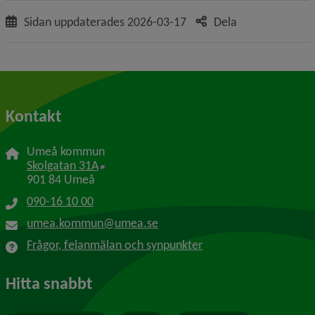
Sidan uppdaterades
2026-03-17
Dela
Kontakt
Umeå kommun
Länk till annan webbplats, öppnas i nytt f
Skolgatan 31A
901 84 Umeå
090-16 10 00
umea.kommun@umea.se
Frågor, felanmälan och synpunkter
Hitta snabbt