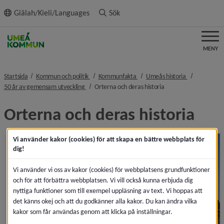
ll innehållet
Giälah/Kieli/Languages
Sök
MENY
nivå i brödsmulenavigeringen
nivå i brödsmulenavigeringen
nivå i brödsm
Startsida
Kommun och politik
Kommunfakta
Umeås historia
nivå i brödsmulenavigeringen
nivå i brödsmulenavig
50 år av gemensam utveckling
Orterna och deras historia
Orterna och deras historia
Vi använder kakor (cookies) för att skapa en bättre webbplats för
dig!
Vi använder vi oss av kakor (cookies) för webbplatsens grundfunktioner
och för att förbättra webbplatsen. Vi vill också kunna erbjuda dig
nyttiga funktioner som till exempel uppläsning av text. Vi hoppas att
det känns okej och att du godkänner alla kakor. Du kan ändra vilka
kakor som får användas genom att klicka på inställningar.