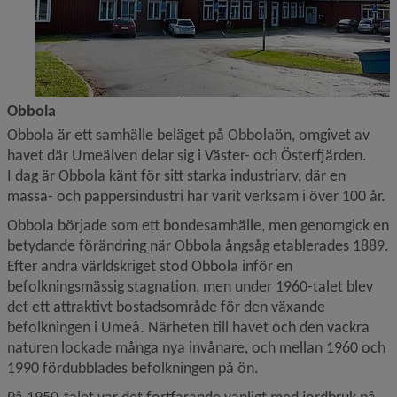
Obbola
Obbola är ett samhälle beläget på Obbolaön, omgivet av 
havet där Umeälven delar sig i Väster- och Österfjärden. 
I dag är Obbola känt för sitt starka industriarv, där en 
massa- och pappersindustri har varit verksam i över 100 år.
Obbola började som ett bondesamhälle, men genomgick en 
betydande förändring när Obbola ångsåg etablerades 1889. 
Efter andra världskriget stod Obbola inför en 
befolkningsmässig stagnation, men under 1960-talet blev 
det ett attraktivt bostadsområde för den växande 
befolkningen i Umeå. Närheten till havet och den vackra 
naturen lockade många nya invånare, och mellan 1960 och 
1990 fördubblades befolkningen på ön.
På 1950-talet var det fortfarande vanligt med jordbruk på 