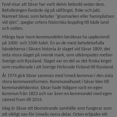
fynd visar att Sävar har varit delvis bebodd sedan dess. 
Befolkningen livnärde sig på sälfångst, fiske och jakt. 
Namnet Sävar, som betyder "grusmarken eller hamnplatsen 
vid sjön", speglar ortens historiska koppling till både land 
och vatten.
Många byar inom kommun­delen beräknas ha uppkommit 
på 1400- och 1500-talet. En av de mest betydelsefulla 
händelserna i Sävars historia är slaget vid Sävar 1809, det 
sista stora slaget på svensk mark, som utkämpades mellan 
Sverige och Ryssland. Slaget var en del av det finska kriget 
som resulterade i att Sverige förlorade Finland till Ryssland.
År 1974 gick Sävar samman med Umeå kommun i den sista 
stora kommunreformen. Kommunalhuset i Sävar blev till 
kommundelskontor. Sävar hade tidigare varit en egen 
kommun från 1823 och var även en kommundel med egen 
nämnd fram till 2014.
Idag är Sävar ett blomstrande samhälle som fungerar som 
ett viktigt nav för Umeås norra delar. Orten erbjuder ett 