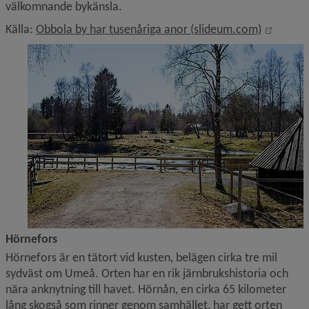
välkomnande bykänsla.
Länk ti
Källa: 
Obbola by har tusenåriga anor (slideum.com)
Hörnefors
Hörnefors är en tätort vid kusten, belägen cirka tre mil 
sydväst om Umeå. Orten har en rik järnbrukshistoria och 
nära anknytning till havet. Hörnån, en cirka 65 kilometer 
lång skogså som rinner genom samhället, har gett orten 