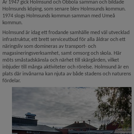
År 1947 gick Holmsund och Obbola samman och bildade 
Holmsunds köping, som senare blev Holmsunds kommun. 
1974 slogs Holmsunds kommun samman med Umeå 
kommun.
Holmsund är idag ett frodande samhälle med väl utvecklad 
infrastruktur, ett brett serviceutbud för alla åldrar och ett 
näringsliv som domineras av transport- och 
magasineringsverksamhet, samt omsorg och skola. Här 
möts småstadskänsla och närhet till skärgården, vilket 
inbjuder till många aktiviteter och rörelse. Holmsund är en 
plats där invånarna kan njuta av både stadens och naturens 
fördelar.