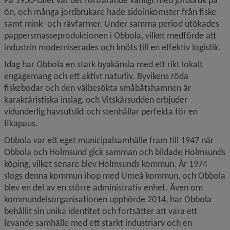
ön, och många jordbrukare hade sidoinkomster från fiske 
samt mink- och rävfarmer. Under samma period utökades 
pappersmasseproduktionen i Obbola, vilket medförde att 
industrin moderniserades och knöts till en effektiv logistik.
Idag har Obbola en stark byakänsla med ett rikt lokalt 
engagemang och ett aktivt naturliv. Byvikens röda 
fiskebodar och den välbesökta småbåtshamnen är 
karaktäristiska inslag, och Vitskärsudden erbjuder 
vidunderlig havsutsikt och stenhällar perfekta för en 
fikapaus.
Obbola var ett eget municipalsamhälle fram till 1947 när 
Obbola och Holmsund gick samman och bildade Holmsunds 
köping, vilket senare blev Holmsunds kommun. År 1974 
slogs denna kommun ihop med Umeå kommun, och Obbola 
blev en del av en större administrativ enhet. Även om 
kommundelsorganisationen upphörde 2014, har Obbola 
behållit sin unika identitet och fortsätter att vara ett 
levande samhälle med ett starkt industriarv och en 