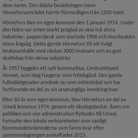
dess namn. Den äldsta bosättningen inom 
Hörneforsområdet härrör för­modligen från 1200-talet.
Hörnefors blev en egen kommun den 1 januari 1914. Under 
den tiden var orten starkt präglad av sina två stora 
industrier: pappersbruk som startade 1906 och Norrbyskärs 
stora ångsåg. Detta gjorde Hörnefors till ett livligt 
brukssamhälle med nästan 3000 invånare och en god 
skattebas från dessa industrier.
År 1957 byggdes ett nytt kommunhus, Centrumhuset 
Hornet, som idag fungerar som fritidsgård. Den gamla 
fullmäktigesalen används nu som möteslokal och har 
fortfarande en del av sin ursprungliga inredning kvar.
Efter 60 år som egen kommun, blev Hörnefors en del av 
Umeå kommun 1974, genom ett riksdagsbeslut. Även om 
politiken och viss administration flyttades till Umeå, 
fortsatte den lokala verksamheten som vanligt. 
Kommundels­nämnderna som fanns kvar efter 
sammanslagningen avskaffades 2013.