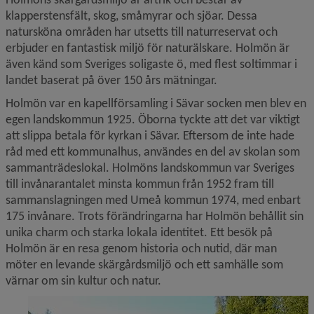
klapperstensfält, skog, småmyrar och sjöar. Dessa 
natursköna områden har utsetts till naturreservat och 
erbjuder en fantastisk miljö för naturälskare. Holmön är 
även känd som Sveriges soligaste ö, med flest soltimmar i 
landet baserat på över 150 års mätningar.
Holmön var en kapellförsamling i Sävar socken men blev en 
egen landskommun 1925. Öborna tyckte att det var viktigt 
att slippa betala för kyrkan i Sävar. Eftersom de inte hade 
råd med ett kommunalhus, användes en del av skolan som 
sammanträdeslokal. Holmöns landskommun var Sveriges 
till invånarantalet minsta kommun från 1952 fram till 
sammanslagningen med Umeå kommun 1974, med enbart 
175 invånare. Trots förändringarna har Holmön behållit sin 
unika charm och starka lokala identitet. Ett besök på 
Holmön är en resa genom historia och nutid, där man 
möter en levande skärgårdsmiljö och ett samhälle som 
värnar om sin kultur och natur.