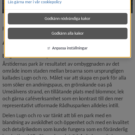
Läs gärna mer i vår cookiepolicy
Godkänn nödvändiga kakor
Foto: Fredrik Larsson
Godkänn alla kakor
Årstidernas park
Anpassa inställningar
En grönskande oas på umeälvens strand
Årstidernas park är resultatet av ombyggnaden av det 
område inom staden mellan broarna som ursprungligen 
kallades Lugn och ro. Målet var att skapa en park för alla 
som söker en andningspaus, en grönskande oas på 
Umeälvens strand, en tillåtande plats med blommor, lek 
och gärna caféverksamhet som en kontrast till den mer 
representativt utformade Rådhusparken alldeles intill.
Delen Lugn och ro var tänkt att bli en park med en 
blandning av avskildhet och öppenhet och med en kvalitet 
och detalj­rikedom som kunde fungera som en föränderlig 