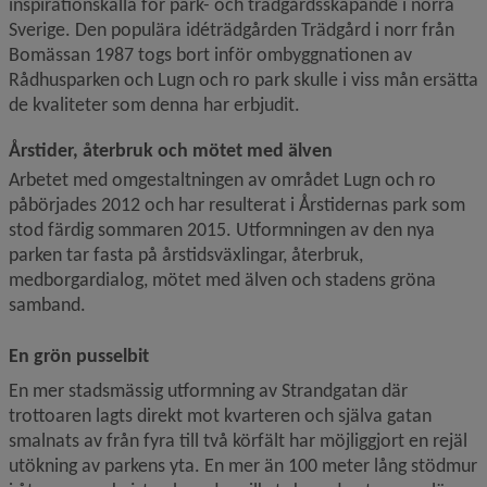
inspirationskälla för park- och trädgårdsskapande i norra 
Sverige. Den populära idéträdgården Trädgård i norr från 
Bomässan 1987 togs bort inför ombyggnationen av 
Rådhusparken och Lugn och ro park skulle i viss mån ersätta 
de kvaliteter som denna har erbjudit.
Årstider, återbruk och mötet med älven
Arbetet med omgestaltningen av området Lugn och ro 
påbörjades 2012 och har resulterat i Årstidernas park som 
stod färdig sommaren 2015. Utformningen av den nya 
parken tar fasta på årstidsväxlingar, återbruk, 
medborgardialog, mötet med älven och stadens gröna 
samband.
En grön pusselbit
En mer stadsmässig utformning av Strandgatan där 
trottoaren lagts direkt mot kvarteren och själva gatan 
smalnats av från fyra till två körfält har möjliggjort en rejäl 
utökning av parkens yta. En mer än 100 meter lång stödmur 