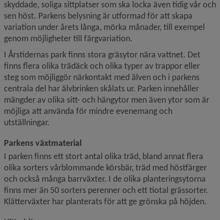
skyddade, soliga sittplatser som ska locka även tidig vår och 
sen höst. Parkens belysning är utformad för att skapa 
variation under årets långa, mörka månader, till exempel 
genom möjligheter till färgvariation.
I Årstidernas park finns stora gräsytor nära vattnet. Det 
finns flera olika trädäck och olika typer av trappor eller 
steg som möjliggör närkontakt med älven och i parkens 
centrala del har älvbrinken skålats ur. Parken innehåller 
mängder av olika sitt- och hängytor men även ytor som är 
möjliga att använda för mindre evenemang och 
utställningar.
Parkens växtmaterial
I parken finns ett stort antal olika träd, bland annat flera 
olika sorters vårblommande körsbär, träd med höstfärger 
och också många barrväxter. I de olika planteringsytorna 
finns mer än 50 sorters perenner och ett tiotal grässorter. 
Klätter­växter har planterats för att ge grönska på höjden.