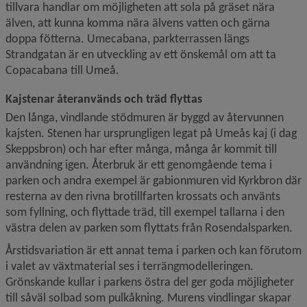
tillvara handlar om möjligheten att sola på gräset nära 
älven, att kunna komma nära älvens vatten och gärna 
doppa fötterna. Umecabana, parkterrassen längs 
Strandgatan är en utveckling av ett önskemål om att ta 
Copacabana till Umeå.
Kajstenar återanvänds och träd flyttas
Den långa, vindlande stödmuren är byggd av återvunnen 
kajsten. Stenen har ursprungligen legat på Umeås kaj (i dag 
Skeppsbron) och har efter många, många år kommit till 
användning igen. Återbruk är ett genomgående tema i 
parken och andra exempel är gabionmuren vid Kyrkbron där 
resterna av den rivna brotillfarten krossats och använts 
som fyllning, och flyttade träd, till exempel tallarna i den 
västra delen av parken som flyttats från Rosendalsparken.
Årstidsvariation är ett annat tema i parken och kan förutom 
i valet av växtmaterial ses i terrängmodelleringen. 
Grönskande kullar i parkens östra del ger goda möjligheter 
till såväl solbad som pulkåkning. Murens vindlingar skapar 