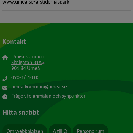
www.umea.se/arstidernaspark
Kontakt
Umeå kommun
Länk till annan webbplats, öppnas i nytt f
Skolgatan 31A
901 84 Umeå
090-16 10 00
umea.kommun@umea.se
Frågor, felanmälan och synpunkter
Hitta snabbt
Om webbplatsen
A till Ö
Personalrum