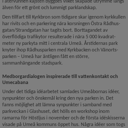
i återvunnen kajsten byggdes vilket skapade utrymme längs 
älven för ett grönt och lummigt parklandskap.
Den tillfart till Kyrkbron som tidigare skar igenom kyrkkullen 
har rivits och en parkering nära korsningen Östra Rådhus­
gatan/Strand­gatan har tagits bort. Borttagandet av 
överflödiga trafikytor resulterade i nära 5 000 kvadrat­
meter ny parkyta mitt i centrala Umeå. Årstidernas park 
knyter ihop Rådhusparken med Kyrkbacken och Vänorts­
parken – Umeå har äntligen fått en större, 
sammanhängande stadspark.
Medborgardialogen inspirerade till vattenkontakt och 
Umecabana
Under det tidiga idéarbetet samlades Umeåbornas idéer, 
synpunkter och önskemål kring den nya parken in. Det 
fanns möjlighet att lämna synpunkter i samband med 
parkveckan i Glashuset, det hölls en workshop inom 
ramarna för Höstljus i november och de första idéskisserna 
visade på Umeå kommuns öppet hus. Några idéer som togs 