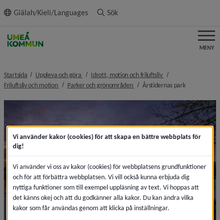
ll innehållet
Giälah/Kieli/Languages
Sök
MENY
nivå i brödsmulenavigeringen
nivå i brödsmulenavi
Startsida
Uppleva och göra
Idrott, motion och friluftsliv
nivå i brödsmulenavigeringen
nivå i brödsmulenavigeringen
nivå i bröds
Friluftsliv och motion
Parker och grönområden
Årstidernas park
Vi använder kakor (cookies) för att skapa en bättre webbplats för
dig!
Vi använder vi oss av kakor (cookies) för webbplatsens grundfunktioner
och för att förbättra webbplatsen. Vi vill också kunna erbjuda dig
nyttiga funktioner som till exempel uppläsning av text. Vi hoppas att
det känns okej och att du godkänner alla kakor. Du kan ändra vilka
kakor som får användas genom att klicka på inställningar.