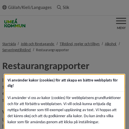
ll innehållet
Giälah/Kieli/Languages
Sök
MENY
nivå i brödsmulenavigeringen
nivå i brödsmulena
nivå i 
Startsida
Jobb och företagande
Tillstånd, regler och tillsyn
Alkohol
nivå i brödsmulenavigeringen
nivå i brödsmulenavigeringen
Serveringstillstånd
Restaurangrapporter
Restaurangrapporter
I början av varje år får alla med stadigvarande 
Vi använder kakor (cookies) för att skapa en bättre webbplats för
dig!
serveringstillstånd en restaurangrapport skickad till sig med 
e-post från miljö- och hälsoskydd. Den ska fylllas i och 
Vi använder vi oss av kakor (cookies) för webbplatsens grundfunktioner
skickas in till Folkhälsomyndigheten.
och för att förbättra webbplatsen. Vi vill också kunna erbjuda dig
nyttiga funktioner som till exempel uppläsning av text. Vi hoppas att
Vad används uppgifterna till?
det känns okej och att du godkänner alla kakor. Du kan ändra vilka
Uppgifterna som lämnas in används av kommunen, 
kakor som får användas genom att klicka på inställningar.
länsstyrelsen och folkhälsomyndigheten. De används för 