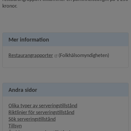
kronor.
Mer information
Länk till annan webbplats, öppnas i
Restaurangrapporter
 (Folkhälsomyndigheten)
Andra sidor
Olika typer av serveringstillstånd
Riktlinjer för serveringstillstånd
Sök serveringstillstånd
Tillsyn