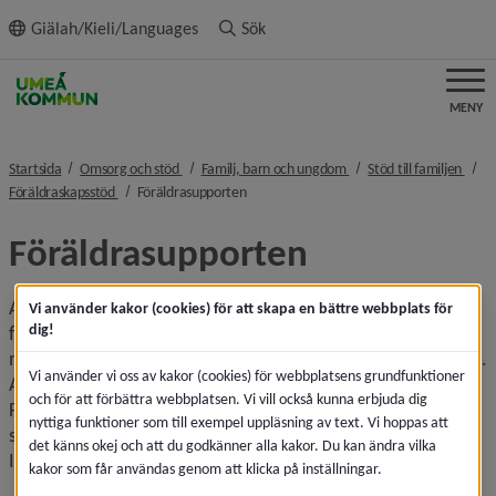
ll innehållet
Giälah/Kieli/Languages
Sök
MENY
nivå i brödsmulenavigeringen
nivå i brödsmulenavigeri
nivå 
Startsida
Omsorg och stöd
Familj, barn och ungdom
Stöd till familjen
nivå i brödsmulenavigeringen
nivå i brödsmulenavigeringen
Föräldraskapsstöd
Föräldrasupporten
Föräldrasupporten
Att vara förälder kan vara svårt och ibland behöver vi stöd 
Vi använder kakor (cookies) för att skapa en bättre webbplats för
dig!
för att hantera de utmaningar vi ställs inför. Vi erbjuder dig 
med barn 0–18 år stöd i föräldraskapet, enskilt eller i grupp. 
Vi använder vi oss av kakor (cookies) för webbplatsens grundfunktioner
Alla oavsett familjebildning är välkomna till oss på 
och för att förbättra webbplatsen. Vi vill också kunna erbjuda dig
Föräldrasupporten. Vi är en del av socialtjänsten och har 
nyttiga funktioner som till exempel uppläsning av text. Vi hoppas att
sekretess, vi för inga journaler och stödet är kostnadsfritt. 
det känns okej och att du godkänner alla kakor. Du kan ändra vilka
Ingen fråga är för liten!
kakor som får användas genom att klicka på inställningar.