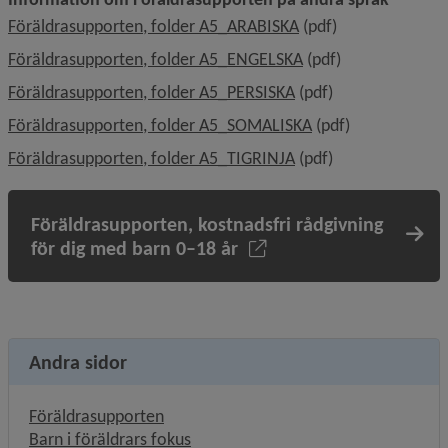
, 265.3 kB, öppnas i 
Föräldrasupporten, folder A5_ARABISKA
 (pdf)
, 379.8 kB, öppnas i 
Föräldrasupporten, folder A5_ENGELSKA
 (pdf)
, 260.7 kB, öppnas i n
Föräldrasupporten, folder A5_PERSISKA
 (pdf)
, 352.4 kB, öppnas i
Föräldrasupporten, folder A5_SOMALISKA
 (pdf)
, 178.2 kB, öppnas i n
Föräldrasupporten, folder A5_TIGRINJA
 (pdf)
Föräldrasupporten, kostnadsfri rådgivning
för dig med barn 0–18 år
Andra sidor
Föräldrasupporten
Barn i föräldrars fokus