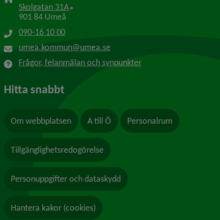
Länk till annan webbplats, öppnas i nytt f
Skolgatan 31A
901 84 Umeå
090-16 10 00
umea.kommun@umea.se
Frågor, felanmälan och synpunkter
Hitta snabbt
Om webbplatsen
A till Ö
Personalrum
Tillgänglighetsredogörelse
Personuppgifter och dataskydd
Hantera kakor (cookies)