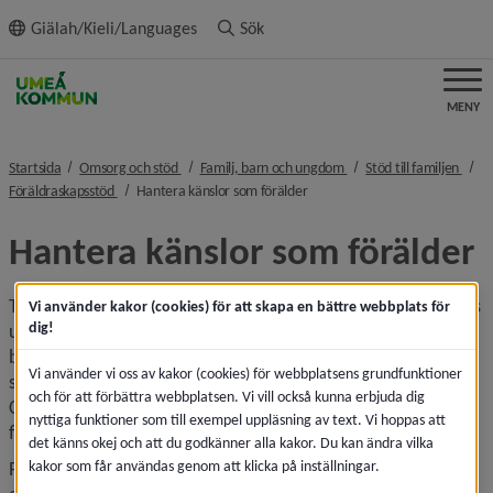
ll innehållet
Giälah/Kieli/Languages
Sök
MENY
nivå i brödsmulenavigeringen
nivå i brödsmulenavigeri
nivå 
Startsida
Omsorg och stöd
Familj, barn och ungdom
Stöd till familjen
nivå i brödsmulenavigeringen
nivå i brödsmulenavigeringen
Föräldraskapsstöd
Hantera känslor som förälder
Hantera känslor som förälder
Tycker du också att det kan vara svårt att bemöta ditt barns 
Vi använder kakor (cookies) för att skapa en bättre webbplats för
dig!
utmanande beteende? Kursen riktar sig till dig som vill bli 
bättre på att bemöta ditt barns känslor på ett stödjande 
Vi använder vi oss av kakor (cookies) för webbplatsens grundfunktioner
sätt och utgår ifrån Emotion Focused Skills Training for 
och för att förbättra webbplatsen. Vi vill också kunna erbjuda dig
Caregivers (EFST) som är en vetenskapligt erkänd modell 
nyttiga funktioner som till exempel uppläsning av text. Vi hoppas att
för att hantera känslor i föräldrarollen.
det känns okej och att du godkänner alla kakor. Du kan ändra vilka
kakor som får användas genom att klicka på inställningar.
På kursen blir du introducerad till fyra färdigheter för ett 