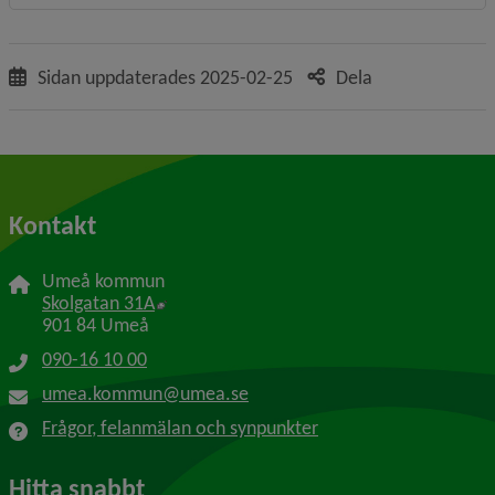
Sidan uppdaterades
2025-02-25
Dela
Kontakt
Umeå kommun
Länk till annan webbplats, öppnas i nytt f
Skolgatan 31A
901 84 Umeå
090-16 10 00
umea.kommun@umea.se
Frågor, felanmälan och synpunkter
Hitta snabbt