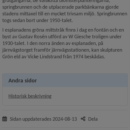
grusgångarna, de välskötta blomsterplanteringarna, 
springbrunnen och de utplacerade parkbänkarna gjorde 
stadens mittaxel till en mycket trivsam miljö. Springbrunnen 
togs sedan bort under 1950-talet.
I esplanadens gröna mittstråk finns i dag en fontän och en 
byst av Gustav Rosén utförd av W Giesche troligen under 
1930-talet. I den norra änden av esplanaden, på 
järnvägstorget framför järnvägsstationen, kan skulpturen 
Grön eld av Vicke Lindstrand från 1974 beskådas.
Andra sidor
Historisk beskrivning
Sidan uppdaterades
2024-08-13
Dela