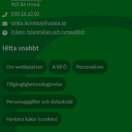
901 84 Umeå
090-16 10 00
umea.kommun@umea.se
Frågor, felanmälan och synpunkter
Hitta snabbt
Om webbplatsen
A till Ö
Personalrum
Tillgänglighetsredogörelse
Personuppgifter och dataskydd
Hantera kakor (cookies)