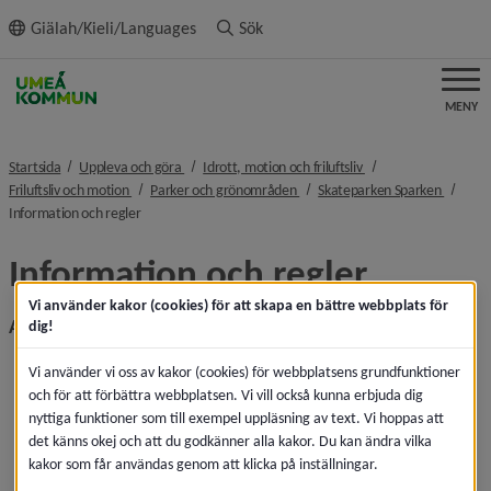
ll innehållet
Giälah/Kieli/Languages
Sök
MENY
nivå i brödsmulenavigeringen
nivå i brödsmulenavi
Startsida
Uppleva och göra
Idrott, motion och friluftsliv
nivå i brödsmulenavigeringen
nivå i brödsmulenavigeringen
nivå i 
Friluftsliv och motion
Parker och grönområden
Skateparken Sparken
nivå i brödsmulenavigeringen
Information och regler
Information och regler
Vi använder kakor (cookies) för att skapa en bättre webbplats för
Allmän information
dig!
All åkning sker på egen risk.
Vi använder vi oss av kakor (cookies) för webbplatsens grundfunktioner
Publik och vilande åkare ska uppehålla sig utanför 
och för att förbättra webbplatsen. Vi vill också kunna erbjuda dig
åkytorna.
nyttiga funktioner som till exempel uppläsning av text. Vi hoppas att
BMX- och kickbikeåkare bör vara extra aktsamma.
det känns okej och att du godkänner alla kakor. Du kan ändra vilka
Kickbikes har tidigare varit förbjudna i Sparken. Nu vill 
kakor som får användas genom att klicka på inställningar.
vi även ge dessa en chans att utöva sin sport. Tänk på 