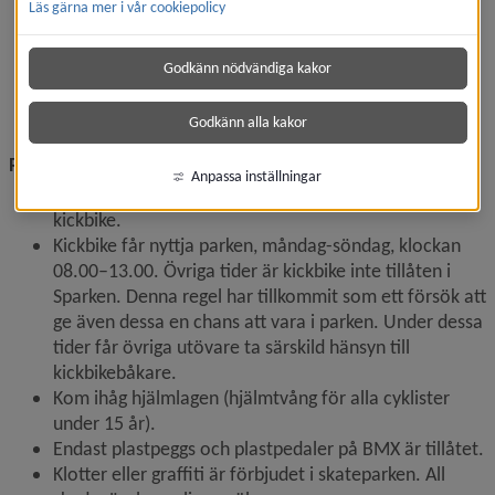
Läs gärna mer i vår cookiepolicy
att visa hänsyn till varandra.
Vi rekommenderar alla att använda hjälm, 
handledsskydd, armbågsskydd samt knäskydd.
Godkänn nödvändiga kakor
Påminn varandra om regler och information i 
Sparken.
Godkänn alla kakor
Regler
Anpassa inställningar
I Sparken utövas endast skateboard, BMX, inlines och 
kickbike.
Kickbike får nyttja parken, måndag-söndag, klockan 
08.00–13.00. Övriga tider är kickbike inte tillåten i 
Sparken. Denna regel har tillkommit som ett försök att 
ge även dessa en chans att vara i parken. Under dessa 
tider får övriga utövare ta särskild hänsyn till 
kickbikebåkare.
Kom ihåg hjälmlagen (hjälmtvång för alla cyklister 
under 15 år).
Endast plastpeggs och plastpedaler på BMX är tillåtet.
Klotter eller graffiti är förbjudet i skateparken. All 