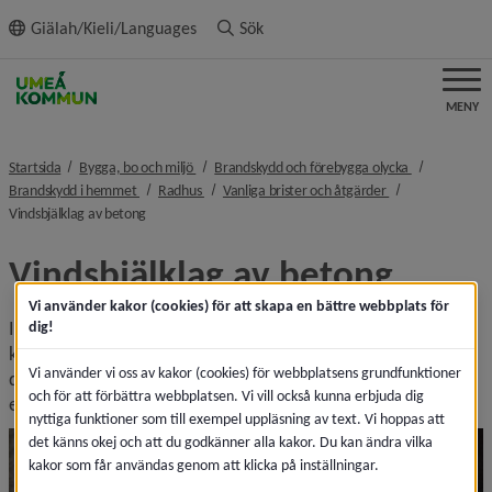
ll innehållet
Giälah/Kieli/Languages
Sök
MENY
nivå i brödsmulenavigeringen
nivå i brödsm
Startsida
Bygga, bo och miljö
Brandskydd och förebygga olycka
nivå i brödsmulenavigeringen
nivå i brödsmulenavigeringen
nivå i brödsmulen
Brandskydd i hemmet
Radhus
Vanliga brister och åtgärder
nivå i brödsmulenavigeringen
Vindsbjälklag av betong
Vindsbjälklag av betong
Vi använder kakor (cookies) för att skapa en bättre webbplats för
I de fall det är ett vindsbjälklag av betong är det viktigt att 
dig!
kontrollera de genomföringar som är i vindsbjälklaget, att 
Vi använder vi oss av kakor (cookies) för webbplatsens grundfunktioner
de är utförda täta. Är de inte utförda täta går det att se 
och för att förbättra webbplatsen. Vi vill också kunna erbjuda dig
exempel på åtgärder under 
Hål och skador i väggen
.
nyttiga funktioner som till exempel uppläsning av text. Vi hoppas att
det känns okej och att du godkänner alla kakor. Du kan ändra vilka
kakor som får användas genom att klicka på inställningar.