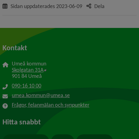
Sidan uppdaterades
2023-06-09
Dela
Kontakt
Umeå kommun
Länk till annan webbplats, öppnas i nytt f
Skolgatan 31A
901 84 Umeå
090-16 10 00
umea.kommun@umea.se
Frågor, felanmälan och synpunkter
Hitta snabbt