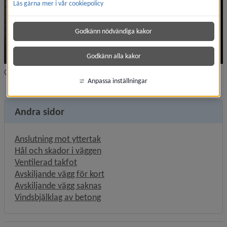
Läs gärna mer i vår cookiepolicy
Godkänn nödvändiga kakor
Godkänn alla kakor
Otät genomföring i vindsbjälklaget.
Anpassa inställningar
Andra sidor
Anslutning mot yttertak
Hål och skador i väggen
Ventilerad takfot
Avskiljande vägg för kort
Avskiljande vägg saknas
Vindsbjälklag av betong