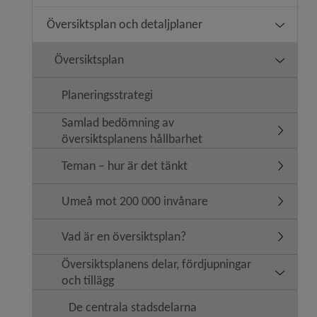
Översiktsplan och detaljplaner
Undermeny
Översiktsplan
Undermen
Planeringsstrategi
Samlad bedömning av
Undermen
översiktsplanens hållbarhet
Teman – hur är det tänkt
Undermen
Umeå mot 200 000 invånare
Undermen
Vad är en översiktsplan?
Undermen
Översiktsplanens delar, fördjupningar
Undermeny
och tillägg
De centrala stadsdelarna