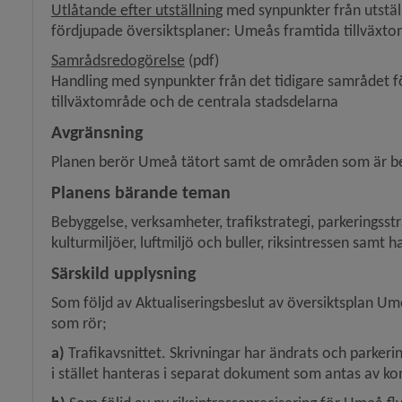
, 5.8 MB, öppnas i nytt fönst
Utlåtande efter utställning
 med synpunkter från utstä
fördjupade översiktsplaner: Umeås framtida tillväxto
y för Hälsoskydd
, 648.7 kB, öppnas i nytt fönster.
Samrådsredogörelse
 (pdf)
Handling med synpunkter från det tidigare samrådet f
y för Ras och skred
tillväxt­område och de centrala stadsdelarna
Avgränsning
Planen berör Umeå tätort samt de områden som är b
Planens bärande teman
Bebyggelse, verksamheter, trafikstrategi, parkeringsstrat
kultur­miljöer, luftmiljö och buller, riksintressen samt 
Särskild upplysning
Som följd av Aktualiseringsbeslut av översiktsplan U
som rör;
a)
 Trafikavsnittet. Skrivningar har ändrats och parker
i stället hanteras i separat dokument som antas av 