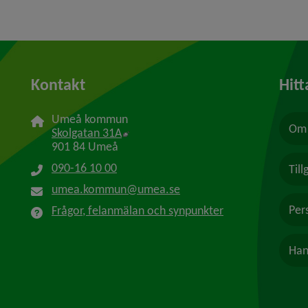
Kontakt
Hitt
Umeå kommun
Om 
Länk till annan webbplats, öppnas i n
Skolgatan 31A
901 84 Umeå
090-16 10 00
Til
umea.kommun@umea.se
Per
Frågor, felanmälan och synpunkter
Han