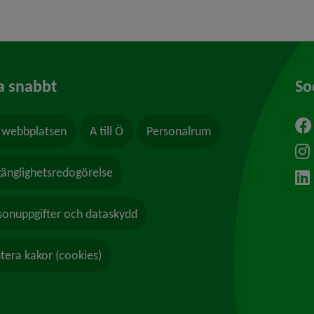
a snabbt
So
webbplatsen
A till Ö
Personalrum
ytt fönster.
lgänglighetsredogörelse
sonuppgifter och dataskydd
tera kakor (cookies)