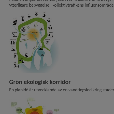
ytterligare bebyggelse i kollektivtrafikens influensområde 
Förstora bilden
Grön ekologisk korridor
En planidé är utvecklande av en vandringsled kring stade
Förstora bilden