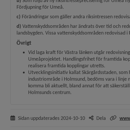
b)
 Som följd av ny riksintresseprecisering för Umeå fly
Fördjupning för Umeå.  
c)
 Förändringar som gäller andra riksintressen redovisa
d)
 Vattenskyddsområden har ändrats över tid och redov
lands­bygden. Vissa vattenskyddsområden redovisad i F
Övrigt
Vid laga kraft för Västra länken utgår redovisnin
Umeåprojektet. Handlingsfrihet för framtida koppl
realisera framtida kopplingar utretts.
Utvecklingsinitiativ kallat Skärgårdsstaden, som 
industri­område i Holmsund, bedöms vara i linje 
komma bli aktuellt, bland annat för att säkerstäl
Holmsunds centrum.
Sidan uppdaterades
2024-10-10
Dela
www.