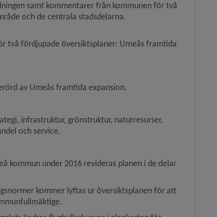
er.
llningen samt kommentarer från kommunen för två 
mråde och de centrala stadsdelarna.
ör två fördjupade översiktsplaner: Umeås framtida 
erörd av Umeås framtida expansion.
egi, infrastruktur, grönstruktur, naturresurser, 
handel och service.
meå kommun under 2016 revideras planen i de delar 
ingsnormer kommer lyftas ur översiktsplanen för att 
kommunfullmäktige.