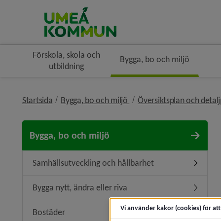
Förskola, skola och
Bygga, bo och miljö
utbildning
nivå i brödsmulenavigerin
Startsida
Bygga, bo och miljö
Översiktsplan och detal
Bygga, bo och miljö
Samhällsutveckling och hållbarhet
Undermen
Bygga nytt, ändra eller riva
Undermeny
Vi använder kakor (cookies) för at
Bostäder
Undermen