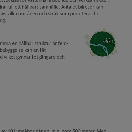
utvecklas för vattennära boende och verksamheter. 
ar till ett hållbart samhälle. Antalet bilresor kan 
vs vilka områden och stråk som prioriteras för 
ing.
komma en hållbar struktur är fem­
ebyggelse kan en tät 
 vilket gynnar fotgängare och 
t 9 av 10 Umeåbor når en linje inom 500 meter. Med 