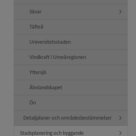
Sävar
Undermen
Täfteå
Universitetsstaden
Vindkraft i Umeåregionen
Yttersjö
Älvslandskapet
Ön
Detaljplaner och områdesbestämmelser
Undermen
Stadsplanering och byggande
Undermen