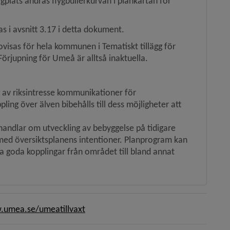
gplats ändras flygbullerkurvan i plankartan för 
s i avsnitt 3.17 i detta dokument.
isas för hela kommunen i Tematiskt tillägg för 
örjupning för Umeå är alltså inaktuella.
g av riksintresse kommunikationer för 
ing över älven bibehålls till dess möjligheter att 
handlar om utveckling av bebyggelse på tidigare 
med översiktsplanens intentioner. Planprogram kan 
la goda kopplingar från området till bland annat 
umea.se/umeatillvaxt