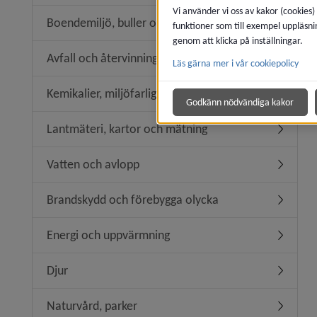
Vi använder vi oss av kakor (cookies)
Boendemiljö, buller och luftkvalitet
funktioner som till exempel uppläsni
Undermeny
genom att klicka på inställningar.
Avfall och återvinning
Läs gärna mer i vår cookiepolicy
Undermeny
Kemikalier, miljöfarlig verksamhet
Undermeny
Godkänn nödvändiga kakor
Lantmäteri, kartor och mätning
Undermen
Vatten och avlopp
Undermen
Brandskydd och förebygga olycka
Undermen
Energi och uppvärmning
Undermen
Djur
Undermen
Naturvård, parker
Undermen