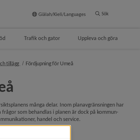
Till innehållet
Sök
Giälah/Kieli/Languages
töd
Trafik och gator
Uppleva och göra
nivå i brödsmulenavigeringen
nivå i brödsmulenavigeringen
ch tillägg
Fördjupning för Umeå
eå
siktsplanens många delar. Inom planavgränsningen har 
era frågor som behandlas i planen är dock på kommun­
ommunikationer, handel och service.