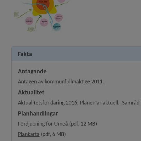
y för Sävar
Fakta
Antagande
Antagen av kommunfullmäktige 2011.
Aktualitet
Aktualitetsförklaring 2016. Planen är aktuell.  Samråd
Planhandlingar
, 15.1 MB, öppnas i nytt fönster.
Fördjupning för Umeå
 (pdf, 12 MB)
y för Detaljplaner och områdesbestämmelser
, 2.9 MB, öppnas i nytt fönster.
Plankarta
 (pdf, 6 MB)
y för Stadsplanering och byggande