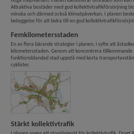
höga miljö­värden. Planen identifierar områden som kan 
Attraktiva bostäder med god kollektiv­trafik­försörjning bidr
 för Översiktsplan och detaljplaner
minska och därmed också klimat­påverkan. I planen beskri
bebyggelse för att bidra till en god kollektiv­trafik­försörjn
y för Översiktsplan
Femkilometersstaden
En av flera bärande strategier i planen, i syfte att åstad
kilometers­staden. Genom att koncentrera tillkommande b
funktionsblandad stad uppstå med korta transportavstånd
y för Samlad bedömning av översiktsplanens hållbarhet
cyklister.
Förstora bilden
y för Teman – hur är det tänkt
y för Umeå mot 200 000 invånare
y för Vad är en översiktsplan?
 för Översiktsplanens delar, fördjupningar och tillägg
Stärkt kollektivtrafik
I planen anges ett stomlinjenät för kollektivtrafik. Dryg