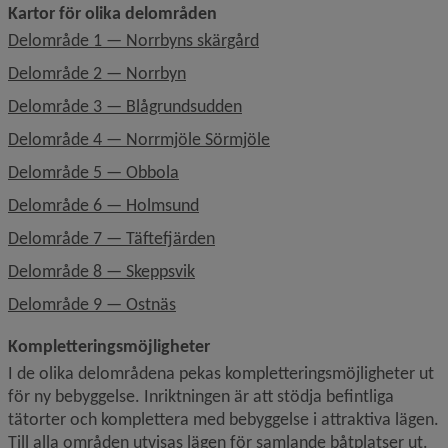
Kartor för olika delområden
, 333.7 kB, öppnas i nytt f
Delområde 1 — Norrbyns skärgård
, 589.5 kB, öppnas i nytt fönster.
Delområde 2 — Norrbyn
, 466 kB, öppnas i nytt fönste
Delområde 3 — Blågrundsudden
, 564.4 kB, öppnas i nytt 
Delområde 4 — Norrmjöle Sörmjöle
, 471.7 kB, öppnas i nytt fönster.
Delområde 5 — Obbola
, 453.8 kB, öppnas i nytt fönster.
Delområde 6 — Holmsund
, 454.1 kB, öppnas i nytt fönster.
Delområde 7 — Täftefjärden
, 507.4 kB, öppnas i nytt fönster.
Delområde 8 — Skeppsvik
, 476.5 kB, öppnas i nytt fönster.
Delområde 9 — Ostnäs
Kompletteringsmöjligheter
I de olika delområdena pekas kompletteringsmöjligheter ut 
för ny bebyggelse. Inriktningen är att stödja befintliga 
tätorter och komplettera med bebyggelse i attraktiva lägen. 
Till alla områden utvisas lägen för samlande båtplatser ut.