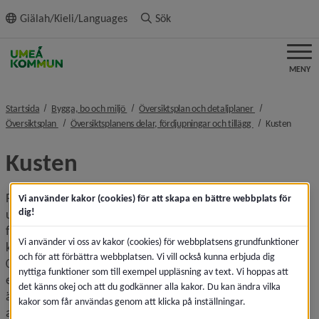
ll innehållet
Giälah/Kieli/Languages
Sök
MENY
nivå i brödsmulenavigeringen
nivå i brödsmule
Startsida
Bygga, bo och miljö
Översiktsplan och detaljplaner
nivå i brödsmulenavigeringen
nivå i brödsmule
nivå i 
Översiktsplan
Översiktsplanens delar, fördjupningar och tillägg
Kusten
Kusten
Planen lyfter fram långsiktigt hållbara 
Vi använder kakor (cookies) för att skapa en bättre webbplats för
dig!
utvecklingsmöjligheter för boende, näringsverksamhet och 
friluftsliv i samklang med bevarande av natur- och 
Vi använder vi oss av kakor (cookies) för webbplatsens grundfunktioner
kulturvärden. Kusten är en viktig resurs för Umeå i ett 200 
och för att förbättra webbplatsen. Vi vill också kunna erbjuda dig
000-invånarperspektiv. Strandlägen för bebyggelse är en 
nyttiga funktioner som till exempel uppläsning av text. Vi hoppas att
exklusivitet med betydelse för Umeås attraktionskraft och 
det känns okej och att du godkänner alla kakor. Du kan ändra vilka
är därför viktig att förvalta på bästa sätt. I planen pekas 
kakor som får användas genom att klicka på inställningar.
attraktiva lägen för bebyggelse och områden för 