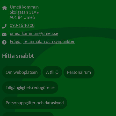
Umeå kommun
Länk till annan webbplats, öppnas i nytt f
Skolgatan 31A
901 84 Umeå
090-16 10 00
umea.kommun@umea.se
Frågor, felanmälan och synpunkter
Hitta snabbt
Om webbplatsen
A till Ö
Personalrum
Tillgänglighetsredogörelse
Personuppgifter och dataskydd