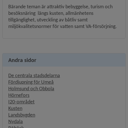
Bärande teman är attraktiv bebyggelse, turism och 
besöksnäring  längs kusten, allmänhetens 
tillgänglighet, utveckling av båtliv samt 
miljökvalitetsnormer för vatten samt VA-försörjning.
Andra sidor
De centrala stadsdelarna
Fördjupning för Umeå
Holmsund och Obbola
Hörnefors
I20-området
Kusten
Landsbygden
Nydala
Röbäck