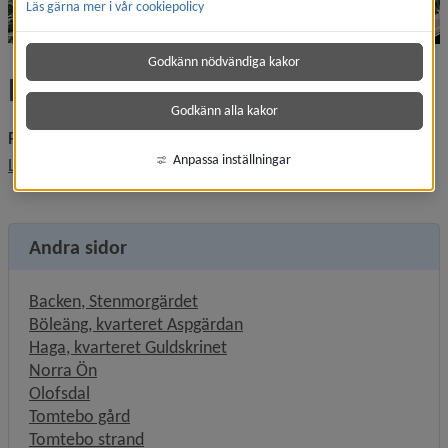
Läs gärna mer i vår cookiepolicy
Godkänn nödvändiga kakor
Norra Ön
Godkänn alla kakor
Planer för området
Anpassa inställningar
Läs mer om projektet Norra Ön här.
Andra sidor
Backen, Stenmorgärdet
Böleäng, kvarteret Aspgärdan
Haga, kvarteret Guldskrinet
Norra Ön
Olofsdal
Tomtebo gård
Tomtebo strand