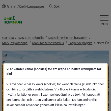
ll innehållet
Giälah/Kieli/Languages
Sök
MENY
nivå i brödsmulenavigeringen
nivå i brödsmulen
Startsida
Bygga, bo och miljö
Stadsplanering och byggande
nivå i brödsmulenavigeringen
nivå i brödsmulenavigeringen
nivå i brödsm
n
Mark, exploatering
Mark för flerbostadshus
Pågående projekt
Norra Ön
Vi använder kakor (cookies) för att skapa en bättre webbplats för
dig!
Vi använder vi oss av kakor (cookies) för webbplatsens grundfunktioner
och för att förbättra webbplatsen. Vi vill också kunna erbjuda dig
nyttiga funktioner som till exempel uppläsning av text. Vi hoppas att
det känns okej och att du godkänner alla kakor. Du kan ändra vilka
kakor som får användas genom att klicka på inställningar.