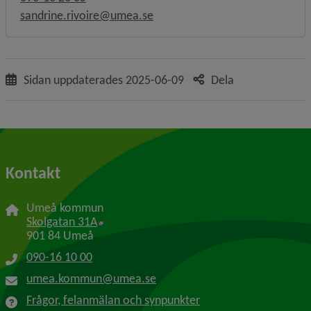
sandrine.rivoire@umea.se
Sidan uppdaterades
2025-06-09
Dela
Kontakt
Umeå kommun
Länk till annan webbplats, öppnas i nytt f
Skolgatan 31A
901 84 Umeå
090-16 10 00
umea.kommun@umea.se
Frågor, felanmälan och synpunkter