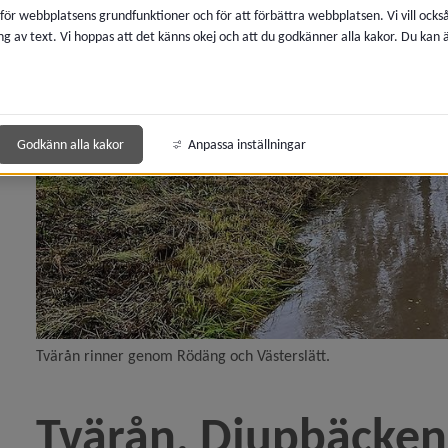
 för webbplatsens grundfunktioner och för att förbättra webbplatsen. Vi vill ocks
ng av text. Vi hoppas att det känns okej och att du godkänner alla kakor. Du kan
 för Boendemiljö, buller och luftkvalitet
 för Avfall och återvinning
 för Kemikalier, miljöfarlig verksamhet
Godkänn alla kakor
Anpassa inställningar
y för Lantmäteri, kartor och mätning
y för Vatten och avlopp
y för Dricksvatten
y för Eget avlopp
Tvärån rinner genom Rödäng och Västerslätt.
y för Vattenverksamhet
Tvärån, Djupbäcken
y för Dagvatten och skyfall