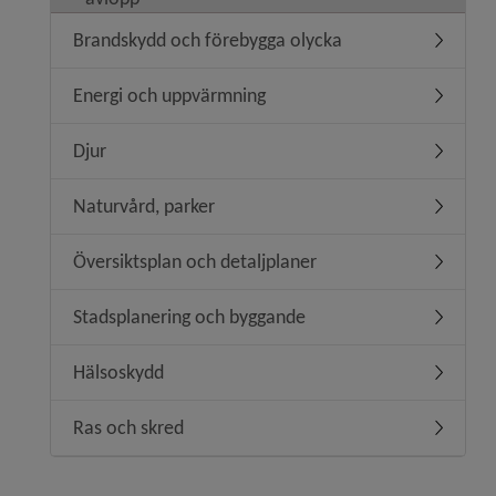
Brandskydd och förebygga olycka
Undermen
Energi och uppvärmning
Undermen
Djur
Undermen
Naturvård, parker
Undermen
Översiktsplan och detaljplaner
Undermeny
Stadsplanering och byggande
Undermen
Hälsoskydd
Undermen
Ras och skred
Undermen