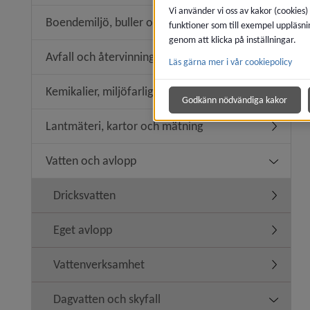
Vi använder vi oss av kakor (cookies)
Boendemiljö, buller och luftkvalitet
funktioner som till exempel uppläsni
Undermeny
genom att klicka på inställningar.
Avfall och återvinning
Läs gärna mer i vår cookiepolicy
Undermeny
Kemikalier, miljöfarlig verksamhet
Undermeny
Godkänn nödvändiga kakor
Lantmäteri, kartor och mätning
Undermen
Vatten och avlopp
Undermen
Dricksvatten
Undermen
Eget avlopp
Undermen
Vattenverksamhet
Undermen
Dagvatten och skyfall
Undermen