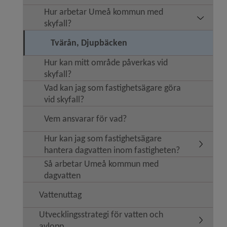
Hur arbetar Umeå kommun med
Undermen
skyfall?
Tvärån, Djupbäcken
Hur kan mitt område påverkas vid
skyfall?
Vad kan jag som fastighetsägare göra
vid skyfall?
Vem ansvarar för vad?
Hur kan jag som fastighetsägare
Undermen
hantera dagvatten inom fastigheten?
Så arbetar Umeå kommun med
dagvatten
Vattenuttag
Utvecklingsstrategi för vatten och
Undermeny
avlopp