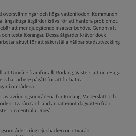
ed översvämningar och höga vattenflöden. Kommunen 
 långsiktiga åtgärder krävs för att hantera problemet. 
innebär att mer djupgående insatser behövs. Genom att 
 och testa lösningar. Dessa åtgärder kräver dock 
etar aktivt för att säkerställa hållbar stadsutveckling 
l att Umeå – framför allt Rödäng, Västerslätt och Haga 
 har arbete pågått för att förbättra 
ngar i områdena.
av avrinningsområdena för Rödäng, Västerslätt och 
löden. Tvärån tar bland annat emot dagvatten från 
väster om centrala Umeå.
ningsområdet kring Djupbäcken och Tvärån