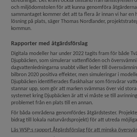
utredningar. Det krävs också tillstånd från länsstyrelsen 
och miljödomstolen för att kunna genomföra åtgärderna. 
sammantaget kommer det att ta flera år innan vi har en h
lösning på plats, säger Thomas Nord­lander, projektstrate
kommun.
Rapporter med åtgärdsförslag
Digitala modeller har under 2022 tagits fram för både Tv
Djupbäcken, som simulerar vattenflöden och översvämnings
dagvattenledningarna snabbt vilket leder till översvämning
bilbron 2020 positiva effekter, men simuleringar i modelle
Djupbäcken identifierades flaskhalsar som försvårar vatten
stannar upp, som gör att marken svämmas över vid stor
systemet kring Djupbäcken är att vi måste se till avrinning
problemet från en plats till en annan.
För båda områdena genomfördes åtgärdstester. Projekten 
bidrag till lokala naturvårdsprojekt) för att utreda möjli
Läs WSP:s rapport Åtgärdsförslag för att minska översväm