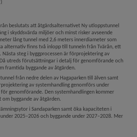
, 156.1 MB, öppnas i nytt fönster.
)
ån beslutats att åtgärdsalternativet Ny utloppstunnel 
ång i skyddsvärda miljöer och minst risker avseende 
ometer lång tunnel med 2,6 meters innerdiameter som 
alternativ finns två inlopp till tunneln från Tvärån, ett 
Nästa steg i byggprocessen är förprojektering av 
Då utreds förutsättningar i detalj för genomförande och 
om framtida byggande av åtgärden.
unnel från nedre delen av Hagaparken till älven samt 
örprojektering av systemhandling genomförs under 
ar för genomförande. Den systemhandlingen kommer 
lut om byggande av åtgärden.
ämningsytor i Sandaparken samt öka kapaciteten i 
r under 2025–2026 och byggande under 2027–2028. Mer 