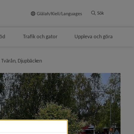
Till innehållet
Sök
Giälah/Kieli/Languages
töd
Trafik och gator
Uppleva och göra
ivå i brödsmulenavigeringen
nivå i brödsmulenavigeringen
Tvärån, Djupbäcken