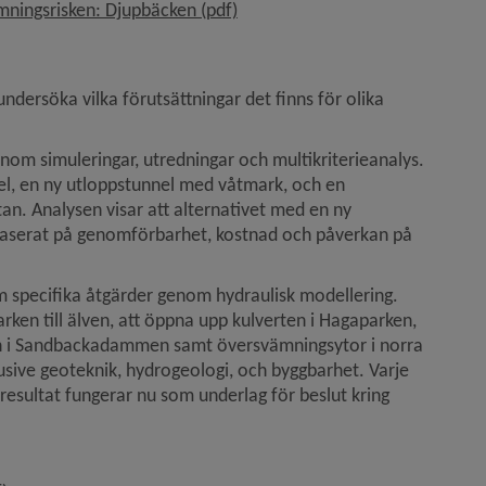
, 12.9 MB, öppnas i nytt fönster.
mningsrisken: Djupbäcken (pdf)
ersöka vilka förutsättningar det finns för olika 
nom simuleringar, utredningar och multikriterieanalys. 
el, en ny utloppstunnel med våtmark, och en 
n. Analysen visar att alternativet med en ny 
baserat på genomförbarhet, kostnad och påverkan på 
 specifika åtgärder genom hydraulisk modellering. 
rken till älven, att öppna upp kulverten i Hagaparken, 
en i Sandbackadammen samt översvämningsytor i norra 
usive geoteknik, hydrogeologi, och byggbarhet. Varje 
 resultat fungerar nu som underlag för beslut kring 
pnas i nytt fönster.