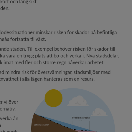
kort och lång sikt
åden.
flödessituationer minskar risken för skador på befintliga 
eås fortsatta tillväxt.
de staden. Till exempel behöver risken för skador till 
vara en trygg plats att bo och verka i. Nya stadsdelar, 
 klimat med fler och större regn påverkar arbetet.
med mindre risk för översvämningar, stadsmiljöer med 
nvattnet i alla lägen hanteras som en resurs.
Förstora 
 vi över 
ernativ.
verka ån 
 