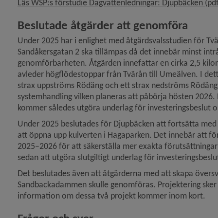
Läs WSP:s förstudie Dagvattenledningar: Djupbäcken (pdf
Beslutade åtgärder att genomföra
Under 2025 har i enlighet med åtgärdsvalsstudien för Tvär
Sand­åkersgatan 2 ska tillämpas då det innebär minst intr
genom­förbarheten. Åtgärden innefattar en cirka 2,5 kil
avleder högflödestoppar från Tvärån till Umeälven. I detta 
strax uppströms Rödäng och ett strax nedströms Rödäng. 
systemhandling vilken planeras att påbörja hösten 2026. 
kommer således utgöra underlag för investeringsbeslut 
Under 2025 beslutades för Djupbäcken att fortsätta med t
att öppna upp kulverten i Hagaparken. Det innebär att f
2025–2026 för att säkerställa mer exakta förutsättning
sedan att utgöra slutgiltigt underlag för investeringsbes
Det beslutades även att åtgärderna med att skapa översv
Sandbacka­dammen skulle genomföras. Projektering ske
information om dessa två projekt kommer inom kort.