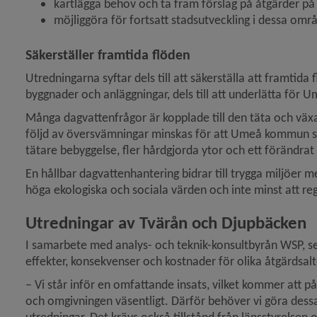
kartlägga behov och ta fram förslag på åtgärder på 
möjliggöra för fortsatt stadsutveckling i dessa omr
y för Brandskydd och förebygga olycka
Säkerställer framtida flöden
y för Energi och uppvärmning
Utredningarna syftar dels till att säkerställa att framtida 
byggnader och anläggningar, dels till att underlätta för Um
y för Djur
Många dagvattenfrågor är kopplade till den täta och växan
följd av översvämningar minskas för att Umeå kommun ska 
y för Naturvård, parker
tätare bebyggelse, fler hårdgjorda ytor och ett förändrat
En hållbar dagvattenhantering bidrar till trygga miljöer 
 för Översiktsplan och detaljplaner
höga ekologiska och sociala värden och inte minst att reg
y för Stadsplanering och byggande
Utredningar av Tvärån och Djupbäcken
I samarbete med analys- och teknik-konsultbyrån WSP, ser
y för Hälsoskydd
effekter, konsekvenser och kostnader för olika åtgärdsalt
y för Ras och skred
– Vi står inför en omfattande insats, vilket kommer att på
och omgivningen väsentligt. Därför behöver vi göra dessa