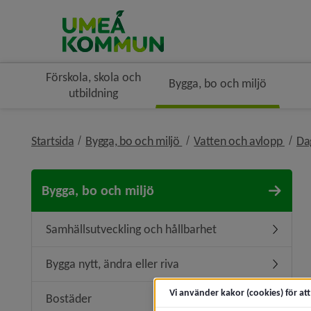
Förskola, skola och
Bygga, bo och miljö
utbildning
nivå i brödsmulenavigerin
nivå 
Startsida
Bygga, bo och miljö
Vatten och avlopp
Da
Bygga, bo och miljö
Samhällsutveckling och hållbarhet
Undermen
Bygga nytt, ändra eller riva
Undermeny
Vi använder kakor (cookies) för at
Bostäder
Undermen