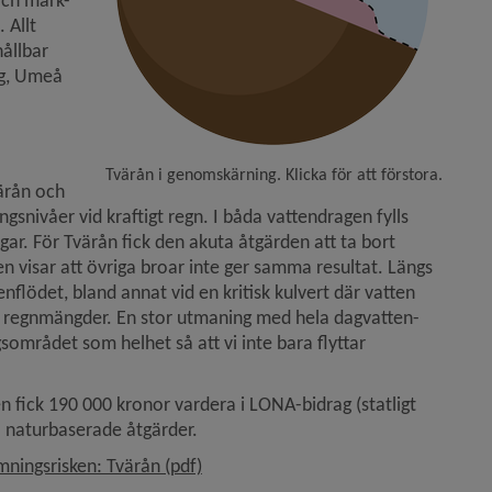
och mark- 
Allt 
ållbar 
g, Umeå 
Tvärån i genomskärning. Klicka för att förstora.
ärån och 
nivåer vid kraftigt regn. I båda vattendragen fylls 
ar. För Tvärån fick den akuta åtgärden att ta bort 
n visar att övriga broar inte ger samma resultat. Längs 
flödet, bland annat vid en kritisk kulvert där vatten 
a regnmängder. En stor utmaning med hela dagvatten­
sområdet som helhet så att vi inte bara flyttar 
fick 190 000 kronor vardera i LONA-bidrag (statligt 
ga naturbaserade åtgärder.
, 39.8 MB, öppnas i nytt fönster.
ningsrisken: Tvärån (pdf)