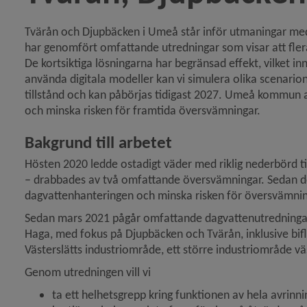
y för Hur arbetar Umeå kommun med skyfall?
Tvärån och Djupbäcken i Umeå står inför utmaningar m
har genomfört omfattande utredningar som visar att flera
De kort­siktiga lösningarna har begränsad effekt, vilket 
använda digitala modeller kan vi simulera olika scenarion
tillstånd och kan påbörjas tidigast 2027. Umeå kommun arb
och minska risken för framtida översvämningar.
Bakgrund till arbetet
Hösten 2020 ledde ostadigt väder med riklig nederbörd til
– drabbades av två omfattande översvämningar. Sedan dess
dagvattenhanteringen och minska risken för översvämni
y för Hur kan jag som fastighetsägare hantera dagvatten inom fastigheten?
Sedan mars 2021 pågår omfattande dagvattenutredningar 
Haga, med fokus på Djupbäcken och Tvärån, inklusive bif
Västerslätts industriområde, ett större industriområde 
Genom utredningen vill vi
ta ett helhetsgrepp kring funktionen av hela avrin
 för Utvecklingsstrategi för vatten och avlopp