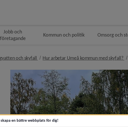
Jobb och
Kommun och politik
Omsorg och s
företagande
gen
i brödsmulenavigeringen
nivå i brödsmulenavigeringen
n
gvatten och skyfall
Hur arbetar Umeå kommun med skyfall?
y för Samhällsutveckling och hållbarhet
 för Bygga nytt, ändra eller riva
t skapa en bättre webbplats för dig!
y för Bostäder