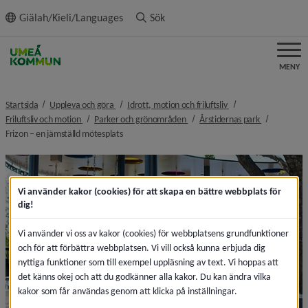
ll innehållet
Giälah/Kieli/Languages
Sök
MENY
nivå i brödsmulenavigeringen
nivå i brödsmulenavi
Startsida
Uppleva och göra
Idrott, motion och friluftsliv
nivå i brödsmulenavigeringen
nivå i brödsmulenavigeringen
nivå i bröds
Friluftsliv och motion
Parker och grönområden
Årstidernas park
nivå i brödsmulenavigeringen
Frizon – en jämställd mötesplats
Vi använder kakor (cookies) för att skapa en bättre webbplats för
dig!
Vi använder vi oss av kakor (cookies) för webbplatsens grundfunktioner
och för att förbättra webbplatsen. Vi vill också kunna erbjuda dig
nyttiga funktioner som till exempel uppläsning av text. Vi hoppas att
det känns okej och att du godkänner alla kakor. Du kan ändra vilka
kakor som får användas genom att klicka på inställningar.