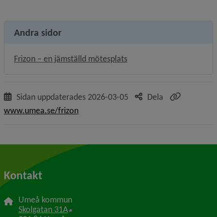
Andra sidor
Frizon – en jämställd mötesplats
Sidan uppdaterades
2026-03-05
Dela
www.umea.se/frizon
Kontakt
Umeå kommun
Länk till annan webbplats, öppnas i nytt f
Skolgatan 31A