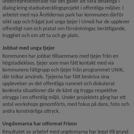
underrepresenterade när det gäller att vara delaktiga i 
dialog kring stadsutvecklingsprojekt i offentliga miljöer. I 
arbetet med nya Årstidernas park har kommunen därför 
sökt upp och frågat just unga tjejer i Umeå hur de upplever 
offentligt rum och pratat om förväntningar, berättigande, 
trygghet och om att ta och ge plats.
Jobbat med unga tjejer
Kommunen har jobbat tillsammans med tjejer från en 
högstadieklass, tjejer som man fått kontakt med via 
kommunens fältgrupp och tjejer från programmet UNIK, 
där tolkar används. Tjejerna har fått beskriva sina 
upplevelser av det offentliga rummet och diskuterat 
konkreta situationer där de känt sig trygga respektive 
otrygga i en offentlig miljö. Under projektets gång har ett 
antal workshops genomförts, med fokus på dans, foto och 
andra konstnärliga uttryck.
Ungdomarna har utformat Frizon
Resultatet av arbetet med ungdomarna har legat till grund 