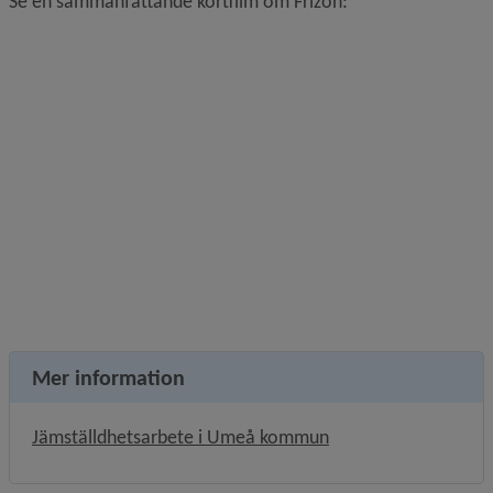
Se en sammanfattande kortfilm om Frizon:
Mer information
Jämställdhetsarbete i Umeå kommun