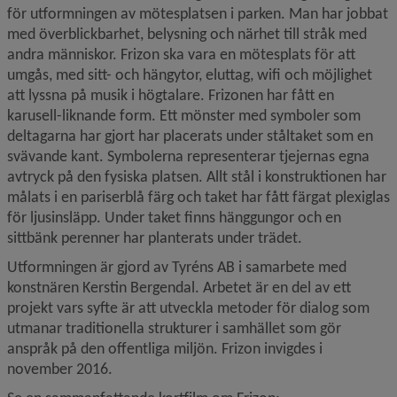
för utformningen av mötesplatsen i parken. Man har jobbat 
med överblickbarhet, belysning och närhet till stråk med 
andra människor. Frizon ska vara en mötesplats för att 
umgås, med sitt- och hängytor, eluttag, wifi och möjlighet 
att lyssna på musik i högtalare. Frizonen har fått en 
karusell-liknande form. Ett mönster med symboler som 
deltagarna har gjort har placerats under ståltaket som en 
svävande kant. Symbolerna representerar tjejernas egna 
avtryck på den fysiska platsen. Allt stål i konstruktionen har 
målats i en pariserblå färg och taket har fått färgat plexiglas 
för ljusinsläpp. Under taket finns hänggungor och en 
sittbänk perenner har planterats under trädet.
Utformningen är gjord av Tyréns AB i samarbete med 
konstnären Kerstin Bergendal. Arbetet är en del av ett 
projekt vars syfte är att utveckla metoder för dialog som 
utmanar traditionella strukturer i samhället som gör 
anspråk på den offentliga miljön. Frizon invigdes i 
november 2016.