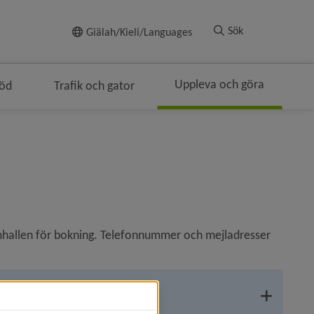
Till innehållet
Sök
Giälah/Kieli/Languages
Uppleva och göra
töd
Trafik och gator
gen
lenavigeringen
simhallen för bokning. Telefonnummer och mejladresser 