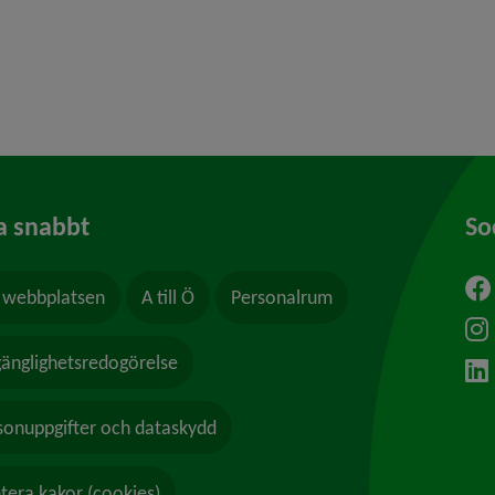
 för Föreningar, föreningsliv
y för Ung i Umeå
a snabbt
So
webbplatsen
A till Ö
Personalrum
ytt fönster.
lgänglighetsredogörelse
sonuppgifter och dataskydd
tera kakor (cookies)