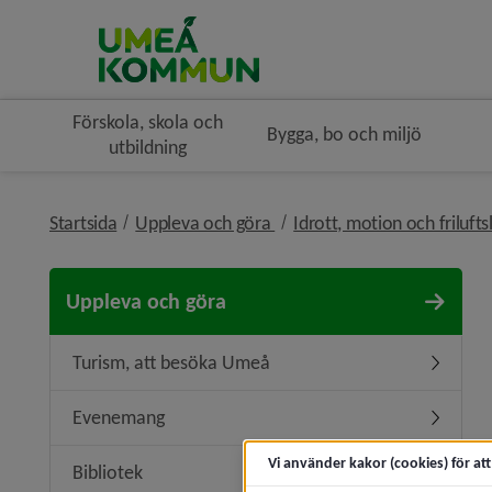
Förskola, skola och
Bygga, bo och miljö
utbildning
nivå i brödsmulenavigeringe
Startsida
Uppleva och göra
Idrott, motion och frilufts
Uppleva och göra
Turism, att besöka Umeå
Undermen
Evenemang
Underme
Vi använder kakor (cookies) för at
Bibliotek