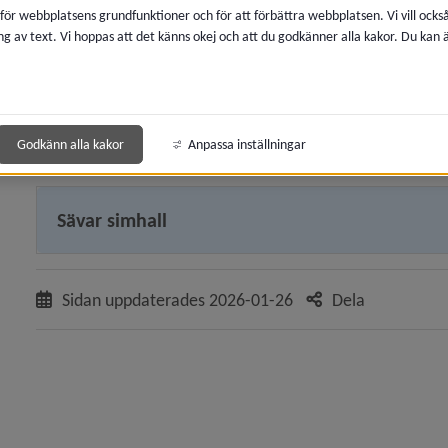
 för webbplatsens grundfunktioner och för att förbättra webbplatsen. Vi vill ocks
ng av text. Vi hoppas att det känns okej och att du godkänner alla kakor. Du kan
 för Idrott, motion och friluftsliv
Storsjöhallen, Holmsund
y för Simhallar, badhus, utebassänger
Vallabadet, Hörnefors
Godkänn alla kakor
Anpassa inställningar
 för Hallar och idrottsanläggningar
Sävar simhall
y för Boka anläggning, lokal
y för Avgifter
Sidan uppdaterades
2026-01-26
Dela