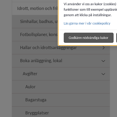
Vi använder vi oss av kakor (cookies)
Idrott, motion och friluftsliv
funktioner som till exempel uppläsni
Undermeny
genom att klicka på inställningar.
Simhallar, badhus, utebassänger
Läs gärna mer i vår cookiepolicy
Undermen
Fotbollsplaner, konstgräs
Godkänn nödvändiga kakor
Hallar och idrottsanläggningar
Undermeny
Boka anläggning, lokal
Undermen
Avgifter
Undermen
Aulor
Bagarstuga
Bryggplatser