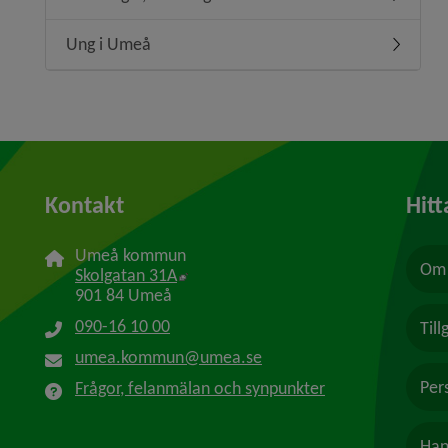
Undermeny
Ung i Umeå
Undermen
Kontakt
Hitt
Umeå kommun
Om 
Länk till annan webbplats, öppnas i n
Skolgatan 31A
901 84 Umeå
090-16 10 00
Til
umea.kommun@umea.se
Per
Frågor, felanmälan och synpunkter
Han