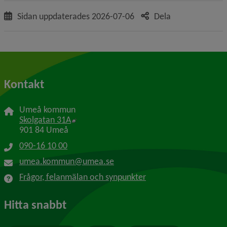
Sidan uppdaterades
2026-07-06
Dela
Kontakt
Umeå kommun
Länk till annan webbplats, öppnas i nytt f
Skolgatan 31A
901 84 Umeå
090-16 10 00
umea.kommun@umea.se
Frågor, felanmälan och synpunkter
Hitta snabbt