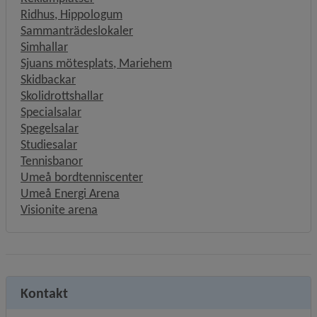
Ridhus, Hippologum
Sammanträdeslokaler
Simhallar
Sjuans mötesplats, Mariehem
Skidbackar
Skolidrottshallar
Specialsalar
Spegelsalar
Studiesalar
Tennisbanor
Umeå bordtenniscenter
Umeå Energi Arena
Visionite arena
Kontakt