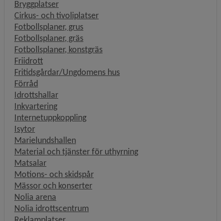
Bryggplatser
Cirkus- och tivoliplatser
Fotbollsplaner, grus
Fotbollsplaner, gräs
Fotbollsplaner, konstgräs
Friidrott
Fritidsgårdar/Ungdomens hus
Förråd
Idrottshallar
Inkvartering
Internetuppkoppling
Isytor
Marielundshallen
Material och tjänster för uthyrning
Matsalar
Motions- och skidspår
Mässor och konserter
Nolia arena
Nolia idrottscentrum
Reklamplatser