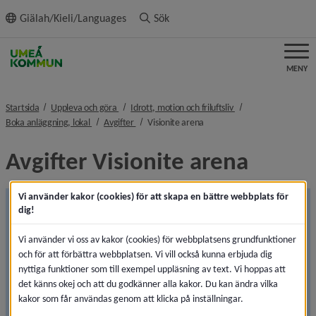
ll innehållet
Giälah/Kieli/Languages
Sök
MENY
nivå i brödsmulenavigeringen
nivå i brödsmulenavi
Startsida
Uppleva och göra
Idrott, motion och friluftsliv
nivå i brödsmulenavigeringen
nivå i brödsmulenavigeringen
nivå i brödsmulenavigeringen
Boka anläggning, lokal
Avgifter
Visionite arena
Avgifter Visionite arena
Vi använder kakor (cookies) för att skapa en bättre webbplats för
B-hallen i Visionite arena stängd för bokning till 14 
dig!
oktober
Vi använder vi oss av kakor (cookies) för webbplatsens grundfunktioner
B-hallen i Visionite arena rustas just nu upp. Under 
och för att förbättra webbplatsen. Vi vill också kunna erbjuda dig
arbetet har förutsättningar framkommit som inte var 
nyttiga funktioner som till exempel uppläsning av text. Vi hoppas att
kända från början, vilket gör att arbetet tar längre tid 
det känns okej och att du godkänner alla kakor. Du kan ändra vilka
än planerat.
kakor som får användas genom att klicka på inställningar.