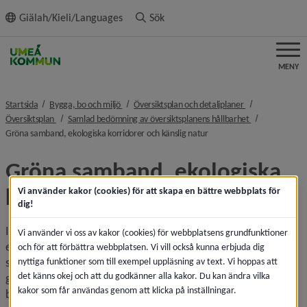
ll innehållet
Giälah/Kieli/Languages
Sök
MENY
nivå i brödsmulenavigeringen
nivå i brödsmule
Startsida
Bygga, bo och miljö
Översiktsplan och detaljplaner
nivå i brödsmulenavigeringen
nivå i brödsmu
Översiktsplan
Samlad bedömning av översiktsplanens hållbarhet
nivå i brödsmulenavigering
Gröna samband, ekologiska korridorer och känslig natur
Gröna samband, ekologiska 
korridorer och känslig natur
Vi använder kakor (cookies) för att skapa en bättre webbplats för
dig!
I samband med att befintliga bebyggelseområden förtätas 
Vi använder vi oss av kakor (cookies) för webbplatsens grundfunktioner
eller byggs samman med andra, beaktas dock viktiga gröna 
och för att förbättra webbplatsen. Vi vill också kunna erbjuda dig
samband som har betydelse för artspridning samt 
nyttiga funktioner som till exempel uppläsning av text. Vi hoppas att
det känns okej och att du godkänner alla kakor. Du kan ändra vilka
grönområden som tillvaratar ekosystemtjänster och 
kakor som får användas genom att klicka på inställningar.
bibehåller naturnära rekreation. Risken finns att närparker 