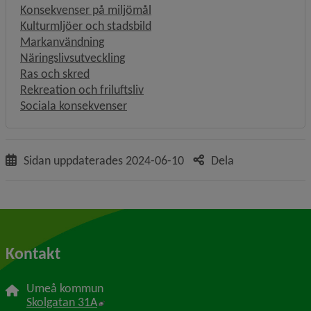
Konsekvenser på miljömål
Kulturmljöer och stadsbild
Markanvändning
Näringslivsutveckling
Ras och skred
Rekreation och friluftsliv
Sociala konsekvenser
Sidan uppdaterades
2024-06-10
Dela
Kontakt
Umeå kommun
Länk till annan webbplats, öppnas i nytt f
Skolgatan 31A