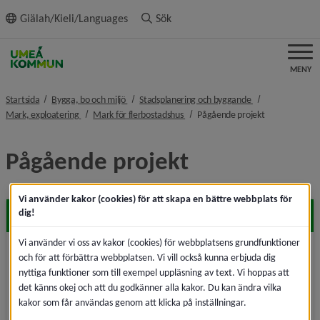
ll innehållet
Giälah/Kieli/Languages
Sök
MENY
nivå i brödsmulenavigeringen
nivå i brödsmulen
Startsida
Bygga, bo och miljö
Stadsplanering och byggande
nivå i brödsmulenavigeringen
nivå i brödsmulenavigeringen
nivå i brödsmu
Mark, exploatering
Mark för flerbostadshus
Pågående projekt
Pågående projekt
Vi använder kakor (cookies) för att skapa en bättre webbplats för
dig!
Backen, Stenmorgärdet
Vi använder vi oss av kakor (cookies) för webbplatsens grundfunktioner
Här pågår planläggning för cirka 200 bostäder,
och för att förbättra webbplatsen. Vi vill också kunna erbjuda dig
skollokaler och konstgräsplan.
nyttiga funktioner som till exempel uppläsning av text. Vi hoppas att
det känns okej och att du godkänner alla kakor. Du kan ändra vilka
kakor som får användas genom att klicka på inställningar.