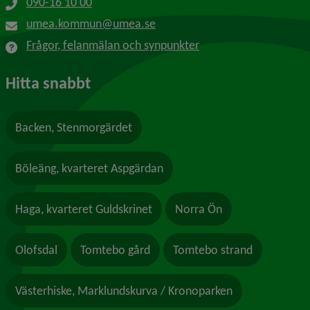
090-16 10 00
umea.kommun@umea.se
Frågor, felanmälan och synpunkter
Hitta snabbt
Backen, Stenmorgärdet
Böleäng, kvarteret Aspgärdan
Haga, kvarteret Guldskrinet
Norra Ön
Olofsdal
Tomtebo gård
Tomtebo strand
Västerhiske, Marklundskurva / Kronoparken