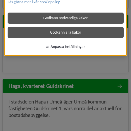
Läs gärna mer i vår cookiepolicy
Godkänn nödvändiga kakor
Böleäng, kvarteret Aspgärdan
Godkänn alla kakor
Här planeras för cirka 400 bostäder samt en förskola.
Anpassa inställningar
Haga, kvarteret Guldskrinet
I stadsdelen Haga i Umeå äger Umeå kommun
fastigheten Guldskrinet 1, vars norra del är aktuell för
bostadsbebyggelse.