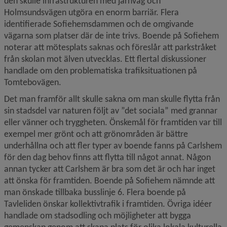
den skulle infrastrukturen med järnväg och 
Holmsundsvägen utgöra en enorm barriär. Flera 
identifierade Sofiehemsdammen och de omgivande 
vägarna som platser där de inte trivs. Boende på Sofiehem 
noterar att mötesplats saknas och föreslår att parkstråket 
från skolan mot älven utvecklas. Ett flertal diskussioner 
handlade om den problematiska trafiksituationen på 
Tomtebovägen.
Det man framför allt skulle sakna om man skulle flytta från 
sin stadsdel var naturen följt av ”det sociala” med grannar 
eller vänner och tryggheten. Önskemål för framtiden var till 
exempel mer grönt och att grönområden är bättre 
underhållna och att fler typer av boende fanns på Carlshem 
för den dag behov finns att flytta till något annat. Någon 
annan tycker att Carlshem är bra som det är och har inget 
att önska för framtiden. Boende på Sofiehem nämnde att 
man önskade tillbaka busslinje 6. Flera boende på 
Tavleliden önskar kollektivtrafik i framtiden. Övriga idéer 
handlade om stadsodling och möjligheter att bygga 
gemenskap genom att skapa plats för olika lokala kulturella 