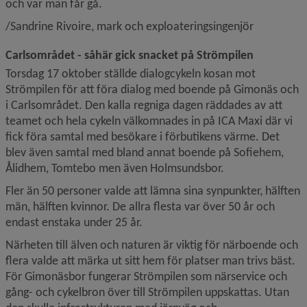
och var man får gå.
/Sandrine Rivoire, mark och exploateringsingenjör
Carlsområdet - såhär gick snacket på Strömpilen 
Torsdag 17 oktober ställde dialogcykeln kosan mot 
Strömpilen för att föra dialog med boende på Gimonäs och 
i Carlsområdet. Den kalla regniga dagen räddades av att 
teamet och hela cykeln välkomnades in på ICA Maxi där vi 
fick föra samtal med besökare i förbutikens värme. Det 
blev även samtal med bland annat boende på Sofiehem, 
Ålidhem, Tomtebo men även Holmsundsbor.
Fler än 50 personer valde att lämna sina synpunkter, hälften 
män, hälften kvinnor. De allra flesta var över 50 år och 
endast enstaka under 25 år.
Närheten till älven och naturen är viktig för närboende och 
flera valde att märka ut sitt hem för platser man trivs bäst. 
För Gimonäsbor fungerar Strömpilen som närservice och 
gång- och cykelbron över till Strömpilen uppskattas. Utan 