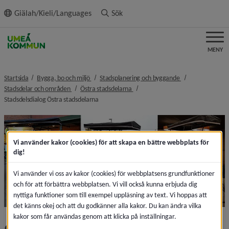
ll innehållet
Giälah/Kieli/Languages
Sök
MENY
nivå i brödsmulenavigeringen
nivå i brödsmulen
Startsida
Bygga, bo och miljö
Stadsplanering och byggande
nivå i brödsmulenavigeringen
nivå i brödsmulenavigeringen
Stadsdelar och områden
Östra stadsdelarna
nivå i brödsmulenavigeringen
Stadsdelsdialog Östra stadsdelarna
Vi använder kakor (cookies) för att skapa en bättre webbplats för
dig!
Vi använder vi oss av kakor (cookies) för webbplatsens grundfunktioner
och för att förbättra webbplatsen. Vi vill också kunna erbjuda dig
nyttiga funktioner som till exempel uppläsning av text. Vi hoppas att
det känns okej och att du godkänner alla kakor. Du kan ändra vilka
kakor som får användas genom att klicka på inställningar.