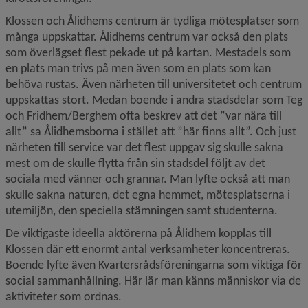
Klossen och Ålidhems centrum är tydliga mötesplatser som 
många uppskattar. Ålidhems centrum var också den plats 
som överlägset flest pekade ut på kartan. Mestadels som 
en plats man trivs på men även som en plats som kan 
behöva rustas. Även närheten till universitetet och centrum 
uppskattas stort. Medan boende i andra stadsdelar som Teg 
och Fridhem/Berghem ofta beskrev att det ”var nära till 
allt” sa Ålidhemsborna i stället att ”här finns allt”. Och just 
närheten till service var det flest uppgav sig skulle sakna 
mest om de skulle flytta från sin stadsdel följt av det 
sociala med vänner och grannar. Man lyfte också att man 
skulle sakna naturen, det egna hemmet, mötesplatserna i 
utemiljön, den speciella stämningen samt studenterna.
De viktigaste ideella aktörerna på Ålidhem kopplas till 
Klossen där ett enormt antal verksamheter koncentreras. 
Boende lyfte även Kvartersrådsföreningarna som viktiga för 
social sammanhållning. Här lär man känns människor via de 
aktiviteter som ordnas.