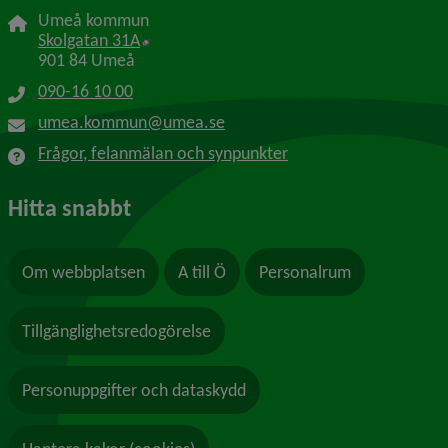
Umeå kommun
Länk till annan webbplats, öppnas i nytt f
Skolgatan 31A
901 84 Umeå
090-16 10 00
umea.kommun@umea.se
Frågor, felanmälan och synpunkter
Hitta snabbt
Om webbplatsen
A till Ö
Personalrum
Tillgänglighetsredogörelse
Personuppgifter och dataskydd