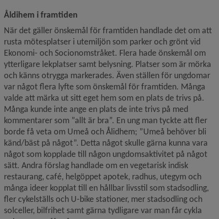
Åldihem i framtiden
När det gäller önskemål för framtiden handlade det om att 
rusta mötesplatser i utemiljön som parker och grönt vid 
Ekonomi- och Socionomstråket. Flera hade önskemål om 
ytterligare lekplatser samt belysning. Platser som är mörka 
och känns otrygga markerades. Även ställen för ungdomar 
var något flera lyfte som önskemål för framtiden. Många 
valde att märka ut sitt eget hem som en plats de trivs på. 
Många kunde inte ange en plats de inte trivs på med 
kommentarer som ”allt är bra”. En ung man tyckte att fler 
borde få veta om Umeå och Ålidhem; ”Umeå behöver bli 
känd/bäst på något”. Detta något skulle gärna kunna vara 
något som kopplade till någon ungdomsaktivitet på något 
sätt. Andra förslag handlade om en vegetarisk indisk 
restaurang, café, helgöppet apotek, radhus, utegym och 
många ideer kopplat till en hållbar livsstil som stadsodling, 
fler cykelställs och U-bike stationer, mer stadsodling och 
solceller, bilfrihet samt gärna tydligare var man får cykla 