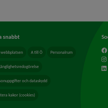
a snabbt
So
webbplatsen
A till Ö
Personalrum
ytt fönster.
lgänglighetsredogörelse
sonuppgifter och dataskydd
tera kakor (cookies)