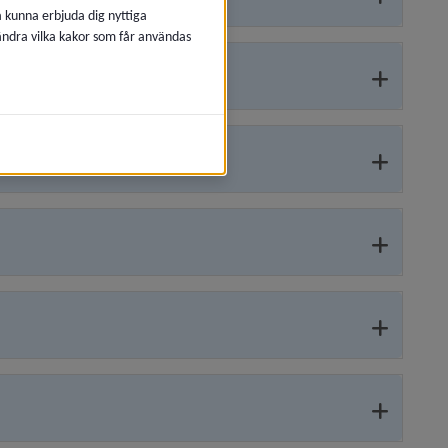
å kunna erbjuda dig nyttiga
 ändra vilka kakor som får användas
d och integration