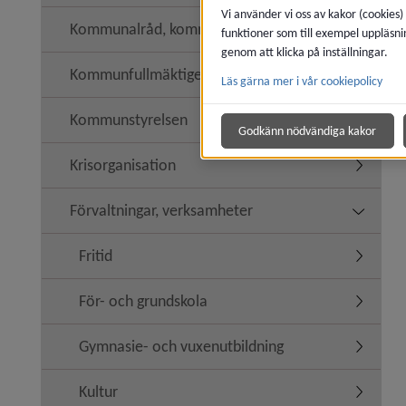
Vi använder vi oss av kakor (cookies)
Kommunalråd, kommunledning
funktioner som till exempel uppläsni
genom att klicka på inställningar.
Kommunfullmäktige
Läs gärna mer i vår cookiepolicy
Undermen
Kommunstyrelsen
Undermen
Godkänn nödvändiga kakor
Krisorganisation
Undermen
Förvaltningar, verksamheter
Undermen
Fritid
Undermeny
För- och grundskola
Undermen
Gymnasie- och vuxenutbildning
Undermen
Kultur
Undermen