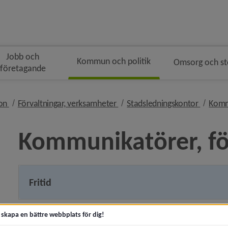
Jobb och
Kommun och politik
Omsorg och s
företagande
gen
nivå i brödsmulenavigeringen
nivå i brödsmulenavigeringen
nivå i 
ion
Förvaltningar, verksamheter
Stadsledningskontor
Komm
Kommunikatörer, fö
ny för Kommunfakta
Fritid
y för Kommunens organisation
t skapa en bättre webbplats för dig!
För- och grundskola