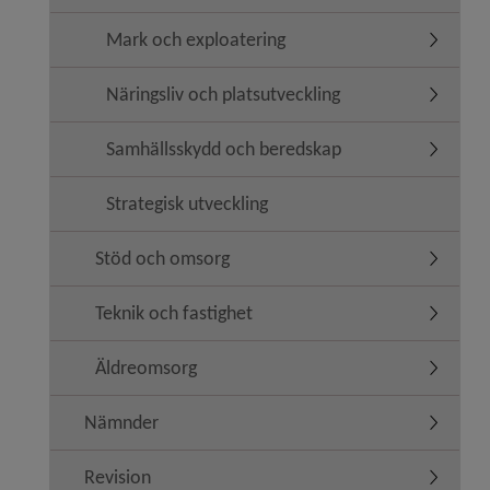
Mark och exploatering
Undermen
Näringsliv och platsutveckling
Undermeny
Samhällsskydd och beredskap
Undermen
Strategisk utveckling
Stöd och omsorg
Undermen
Teknik och fastighet
Undermen
Äldreomsorg
Undermen
Nämnder
Undermen
Revision
Undermen