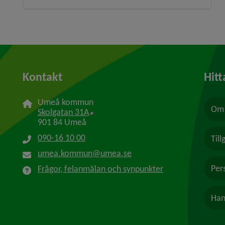
Kontakt
Hitt
Umeå kommun
Om 
Länk till annan webbplats, öppnas i n
Skolgatan 31A
901 84 Umeå
090-16 10 00
Til
umea.kommun@umea.se
Per
Frågor, felanmälan och synpunkter
Han