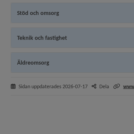
Stöd och omsorg
y för Stadsbyggnad
y för Stadsledningskontor
Teknik och fastighet
 för Demokrati och juridik
y för Ekonomi och styrning
Äldreomsorg
Sidan uppdaterades
2026-07-17
Dela
www.
y för Kommunikation