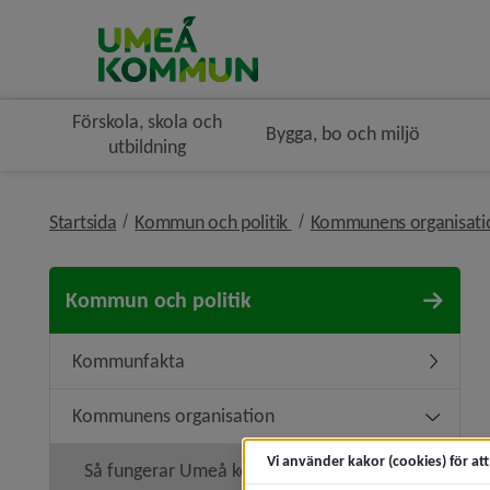
Förskola, skola och
Bygga, bo och miljö
utbildning
nivå i brödsmulenavigerin
Startsida
Kommun och politik
Kommunens organisat
Kommun och politik
Kommunfakta
Underme
Kommunens organisation
Undermen
Vi använder kakor (cookies) för at
Så fungerar Umeå kommun