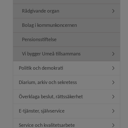
Rådgivande organ
Undermen
Bolag i kommunkoncernen
Pensionsstiftelse
Vi bygger Umeå tillsammans
Undermen
Politik och demokrati
Undermeny
Diarium, arkiv och sekretess
Undermen
Överklaga beslut, rättssäkerhet
Undermeny
E-tjänster, självservice
Undermeny
Service och kvalitetsarbete
Undermeny