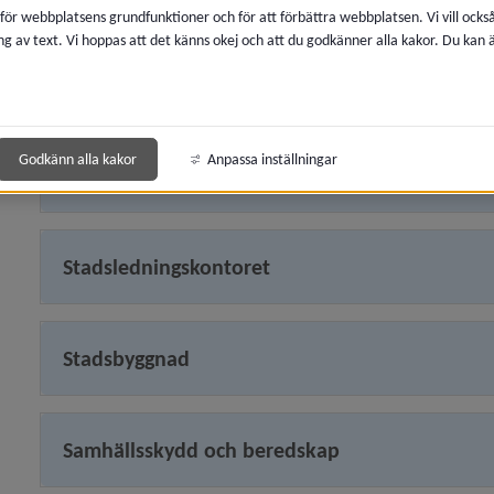
 för webbplatsens grundfunktioner och för att förbättra webbplatsen. Vi vill ocks
ng av text. Vi hoppas att det känns okej och att du godkänner alla kakor. Du kan
Gymnasie- och vuxenutbildning, arbetsmarkna
y för Kommunfullmäktige
y för Kommunstyrelsen
Godkänn alla kakor
Anpassa inställningar
Kultur
y för Krisorganisation
Stadsledningskontoret
y för Förvaltningar, verksamheter
 för Fritid
Stadsbyggnad
y för För- och grundskola
y för Gymnasie- och vuxenutbildning
Samhällsskydd och beredskap
y för Kultur