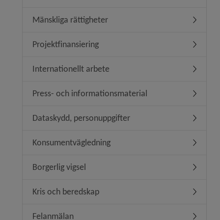
Mänskliga rättigheter
Undermeny
Projektfinansiering
Undermeny
Internationellt arbete
Undermeny
Press- och informationsmaterial
Undermen
Dataskydd, personuppgifter
Undermen
Konsumentvägledning
Undermen
Borgerlig vigsel
Undermeny
Kris och beredskap
Undermen
Felanmälan
Undermen