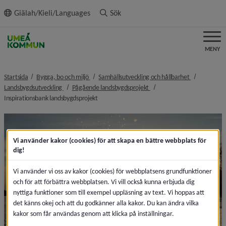
ll innehållet
Giälah/Kieli/Languages
Sök
MENY
nivå i brödsmulenavigeringen
nivå i bröds
Startsida
Bygga, bo och miljö
Samhällsutveckling och hållbarhet
nivå i brödsmulenavigeringen
nivå i brödsmulenavigeringe
Landsbygdsutveckling
Pågående landsbygdsprojekt
nivå i brödsmulenavigeringen
Inspirationsbank landsbygdsprojekt
Vi använder kakor (cookies) för att skapa en bättre webbplats för
dig!
Vi använder vi oss av kakor (cookies) för webbplatsens grundfunktioner
och för att förbättra webbplatsen. Vi vill också kunna erbjuda dig
nyttiga funktioner som till exempel uppläsning av text. Vi hoppas att
det känns okej och att du godkänner alla kakor. Du kan ändra vilka
kakor som får användas genom att klicka på inställningar.