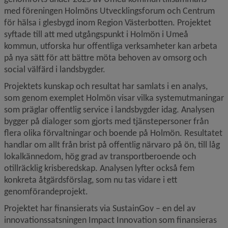
med föreningen Holmöns Utvecklingsforum och Centrum 
för hälsa i glesbygd inom Region Västerbotten. Projektet 
syftade till att med utgångspunkt i Holmön i Umeå 
kommun, utforska hur offentliga verksamheter kan arbeta 
på nya sätt för att bättre möta behoven av omsorg och 
social välfärd i landsbygder. 
Projektets kunskap och resultat har samlats i en analys, 
som genom exemplet Holmön visar vilka systemutmaningar 
som präglar offentlig service i landsbygder idag. 
Analysen 
bygger på dialoger som gjorts med tjänstepersoner från 
flera olika förvaltningar och boende på Holmön
. 
Resultatet
handlar om allt från brist på offentlig närvaro på ön, till låg 
lokal­kännedom, hög grad av transportberoende 
och 
otillräcklig krisberedskap. 
Analysen lyfter också fem 
konkreta åtgärds­förslag, som nu tas vidare i ett 
genomförandeprojekt.
Projektet har finansierats via SustainGov – en del av 
innovationssatsningen Impact Innovation som finansieras 