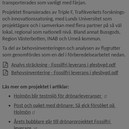
transporterades som vanligt med färjan.
Projektet finansierades av Triple F, Trafikverkets forsknings- 
och innovationssatsning, med Lunds Universitet som 
projektägare och i samverkan med flera partner på så väl 
lokal, regional som nationell nivå. Bland annat Bussgods, 
Region Västerbotten, INAB och Umeå kommun.
Ta del av behovsinventeringen och analysen av flygrutter 
som genomfördes som en del i förberedelsearbetet nedan.
, 1.7 
Analys sträckning - Fossilfri leverans i glesbygd.pdf
, 1.5
Behovsinventering - Fossilfri leverans i glesbygd.pdf
, 1.7 MB.
Läs mer om 
projektet
 i artiklar:
Öppnas i ny
Holmön blir testmijö för drönarleveranser 
Post och paket med drönare: Så gick försöket på 
Öppnas i nytt fönster.
Holmön
Årets bubblare går till drönarprojektet Fossilfri 
Öppnas i nytt fönster.
leverans 