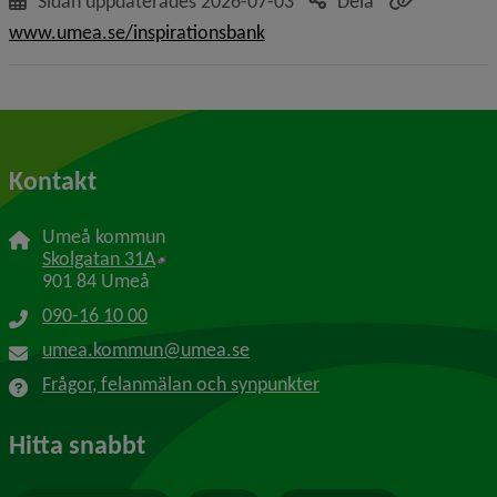
Sidan uppdaterades
2026-07-03
Dela
www.umea.se/inspirationsbank
Kontakt
Umeå kommun
Länk till annan webbplats, öppnas i nytt f
Skolgatan 31A
901 84 Umeå
090-16 10 00
umea.kommun@umea.se
Frågor, felanmälan och synpunkter
Hitta snabbt