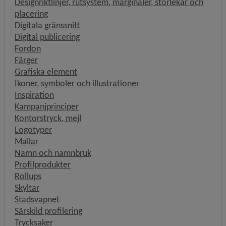
Designriktlinjer, rutsystem, marginaler, storlekar och
placering
Digitala gränssnitt
Digital publicering
Fordon
Färger
Grafiska element
Ikoner, symboler och illustrationer
Inspiration
Kampanjprinciper
Kontorstryck, mejl
Logotyper
Mallar
Namn och namnbruk
Profilprodukter
Rollups
Skyltar
Stadsvapnet
Särskild profilering
Trycksaker