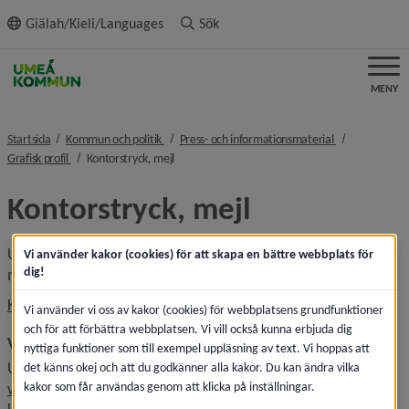
ll innehållet
Giälah/Kieli/Languages
Sök
MENY
nivå i brödsmulenavigeringen
nivå i brödsmu
Startsida
Kommun och politik
Press- och informationsmaterial
nivå i brödsmulenavigeringen
nivå i brödsmulenavigeringen
Grafisk profil
Kontorstryck, mejl
Kontorstryck, mejl
Umeå kommuns kontorstryck utgår från färdiga 
Vi använder kakor (cookies) för att skapa en bättre webbplats för
dig!
malldokument där endast textinformation anpassas.
Kontorstryck, skolor
Vi använder vi oss av kakor (cookies) för webbplatsens grundfunktioner
och för att förbättra webbplatsen. Vi vill också kunna erbjuda dig
Visitkort
nyttiga funktioner som till exempel uppläsning av text. Vi hoppas att
Umeå kommuns anställda kan beställa visitkort via en 
det känns okej och att du godkänner alla kakor. Du kan ändra vilka
Länk till annan webbplats, öppnas 
kakor som får användas genom att klicka på inställningar.
webbtjänst på intranätet
 där man fyller i sina 