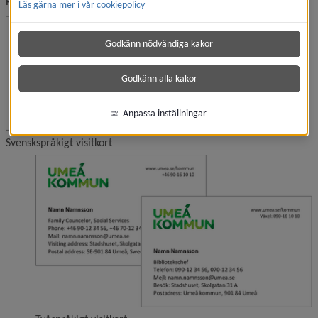
kontaktuppgifter och direkt får ett korrektur att godkänna.
Läs gärna mer i vår cookiepolicy
Förstora bilden
Godkänn nödvändiga kakor
Godkänn alla kakor
Anpassa inställningar
Svenskspråkigt visitkort
F