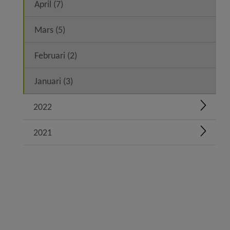
April (7)
Mars (5)
Februari (2)
Januari (3)
2022
Expand
2021
Expand