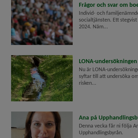
2023-06-26
Frågor och svar om bo
Individ- och familjenämnd
socialtjänsten. Ett stegvi
2024. Näm...
2023-06-20
LONA-undersökningen f
Nu är LONA-undersökninge
syftar till att undersöka 
risken...
2023-06-14
Ana på Upphandlingsb
Denna vecka får ni följa 
Upphandlingsbyrån.