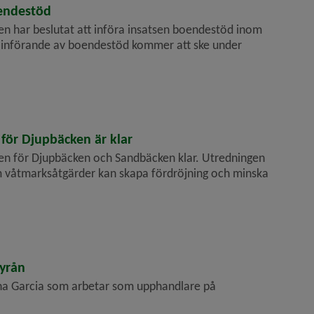
endestöd
en har beslutat att införa insatsen boendestöd inom
st införande av boendestöd kommer att ske under
ör Djupbäcken är klar
n för Djupbäcken och Sandbäcken klar. Utredningen
om våtmarksåtgärder kan skapa fördröjning och minska
yrån
Ana Garcia som arbetar som upphandlare på