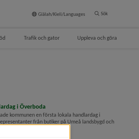
Till innehållet
Sök
Giälah/Kieli/Languages
töd
Trafik och gator
Uppleva och göra
lardag i Överboda
ade kommunen en första lokala handlardag i
representanter från butiker på Umeå landsbygd och