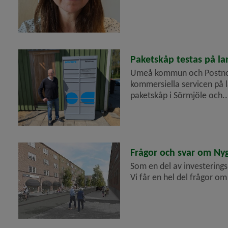
2023-06-12
Paketskåp testas på l
Umeå kommun och Postnord 
kommersiella servicen på 
paketskåp i Sörmjöle och..
2023-05-30
Frågor och svar om Ny
Som en del av investering
Vi får en hel del frågor o