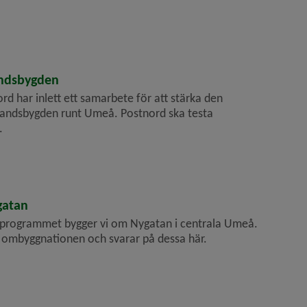
andsbygden
har inlett ett samarbete för att stärka den
landsbygden runt Umeå. Postnord ska testa
.
gatan
sprogrammet bygger vi om Nygatan i centrala Umeå.
m ombyggnationen och svarar på dessa här.