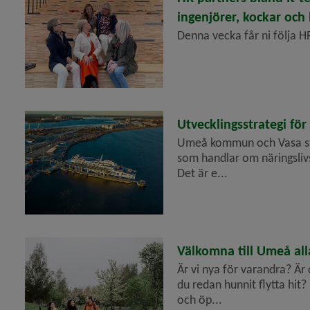
ingenjörer, kockar och
Denna vecka får ni följa H
2023-08-28
Utvecklingsstrategi fö
Umeå kommun och Vasa sta
era
som handlar om näringslivsf
Det är e...
era
2023-08-28
Välkomna till Umeå all
Är vi nya för varandra? Är
du redan hunnit flytta hit
och öp...