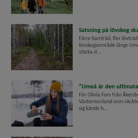
2023-08-22
Satsning på lövskog sk
Färre barrträd, fler lövträ
lövskogsområde längs Umeäl
stärka d...
2023-07-16
”Umeå är den ultimata s
För Olivia Fors från Åkers
Västernorrland som väckte 
sig kände h...