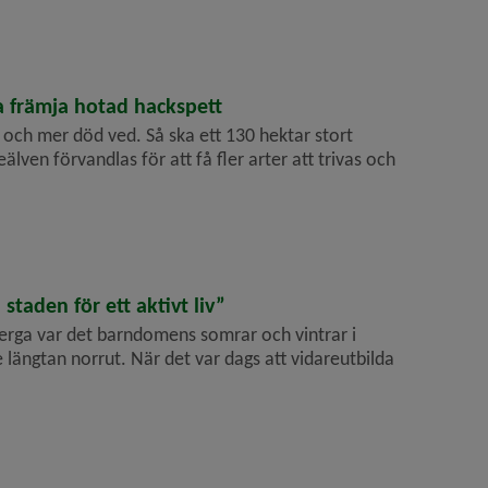
a främja hotad hackspett
d och mer död ved. Så ska ett 130 hektar stort
ven förvandlas för att få fler arter att trivas och
taden för ett aktivt liv”
berga var det barndomens somrar och vintrar i
längtan norrut. När det var dags att vidareutbilda