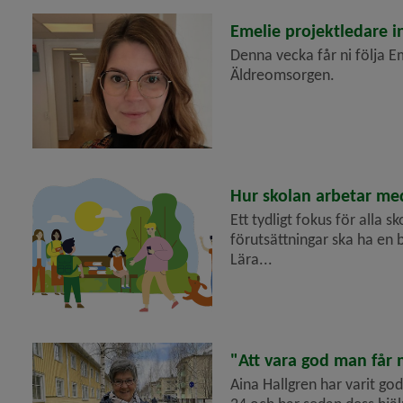
2023-05-26
Emelie projektledare 
Denna vecka får ni följa 
Äldreomsorgen.
2023-05-22
Hur skolan arbetar med
Ett tydligt fokus för alla 
förutsättningar ska ha en 
Lära...
2023-05-12
"Att vara god man får 
Aina Hallgren har varit god