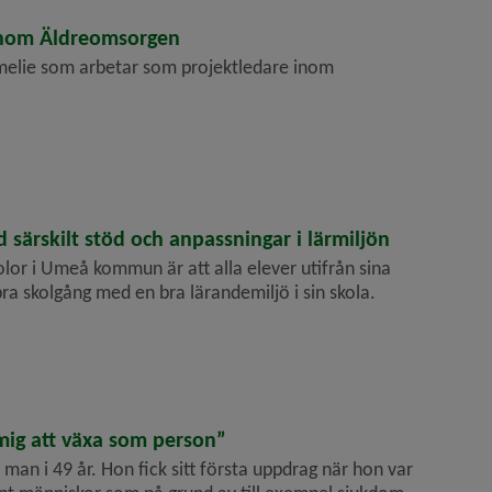
inom Äldreomsorgen
Emelie som arbetar som projektledare inom
 särskilt stöd och anpassningar i lärmiljön
skolor i Umeå kommun är att alla elever utifrån sina
bra skolgång med en bra lärandemiljö i sin skola.
mig att växa som person”
 man i 49 år. Hon fick sitt första uppdrag när hon var