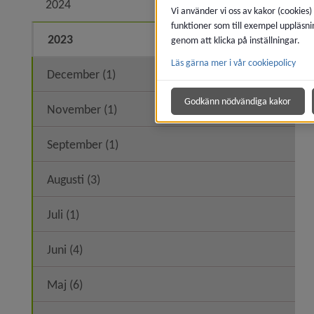
2024
Expand
Vi använder vi oss av kakor (cookies)
funktioner som till exempel uppläsni
2023
Expand
genom att klicka på inställningar.
Läs gärna mer i vår cookiepolicy
December (1)
Godkänn nödvändiga kakor
November (1)
September (1)
Augusti (3)
Juli (1)
Juni (4)
Maj (6)