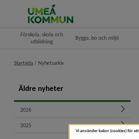
Förskola, skola och
Bygga, bo och miljö
utbildning
nivå i brödsmulenavigeringen
Startsida
Nyhetsarkiv
Äldre nyheter
2026
Expand
2025
Expand
Vi använder kakor (cookies) för at