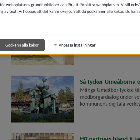
era
 för webbplatsens grundfunktioner och för att förbättra webbplatsen. Vi vill ocks
ng av text. Vi hoppas att det känns okej och att du godkänner alla kakor. Du kan
era
2023-11-07
Ny e-tjänst ska underlä
Bygglov lanserar nya e-tjä
anmälan. Om du är på gång 
Godkänn alla kakor
Anpassa inställningar
de nya...
2023-10-04
Så tycker Umeåborna 
Många Umeåbor tyckte ti
medborgardialog under so
kommunens digitala verktyg
2023-09-22
HR partners bland It-t