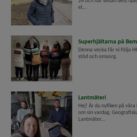
24 och har sedan dess hjä
el...
2023-05-12
Superhjältarna på Bem
Denna vecka får ni följa 
stöd och omsorg.
2023-05-08
Lantmäteri
Hej! Är du nyfiken på våra
om sin vardag. Geografisk
Lantmäter...