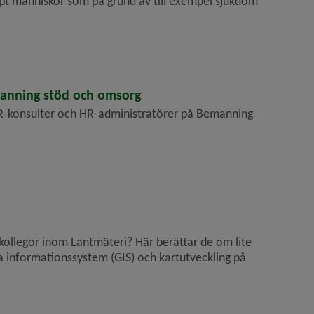
lpt människor som på grund av till exempel sjukdom
anning stöd och omsorg
HR-konsulter och HR-administratörer på Bemanning
 kollegor inom Lantmäteri? Här berättar de om lite
a informationssystem (GIS) och kartutveckling på