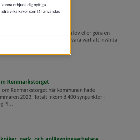
å kunna erbjuda dig nyttiga
 ändra vilka kakor som får användas
tta att söka bygglov
nster för dig som ska ansöka om lov eller göra en
att skicka en ansökan kan det vara värt att invänta
om Renmarkstorget
ll om Renmarkstorget när kommunen hade
mmaren 2023. Totalt inkom 8 400 synpunkter i
 Pl...
ekniker, park- och anläggningsarbetare,