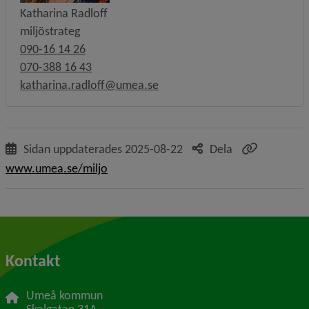
Katharina Radloff
miljöstrateg
090-16 14 26
070-388 16 43
katharina.radloff@umea.se
Sidan uppdaterades
2025-08-22
Dela
www.umea.se/miljo
Kontakt
Umeå kommun
Länk till annan webbplats, öppnas i nytt f