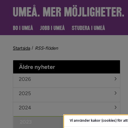
BO I UMEÅ
JOBB I UMEÅ
STUDERA I UMEÅ
nivå i brödsmulenavigeringen
Startsida
RSS-flöden
Äldre nyheter
2026
Under
2025
Under
2024
Under
Vi använder kakor (cookies) för at
2023
Under