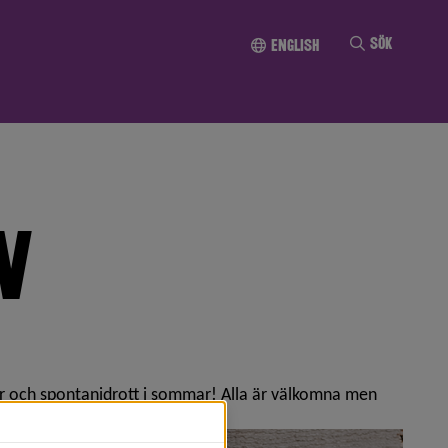
Till innehållet
Sök
English
V
r och spontanidrott i sommar! Alla är välkomna men
ll 20 år.