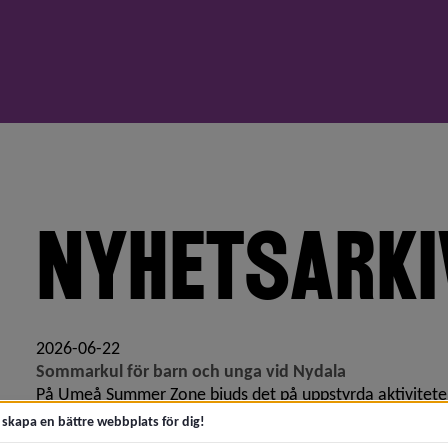
NYHETSARKI
meny för 2026
meny för 2025
2026-06-22
Sommarkul för barn och unga vid Nydala
meny för 2024
På Umeå Summer Zone bjuds det på uppstyrda aktivitete
aktiviteterna riktar sig främst till barn och unga i ålder 7 ti
t skapa en bättre webbplats för dig!
meny för 2023