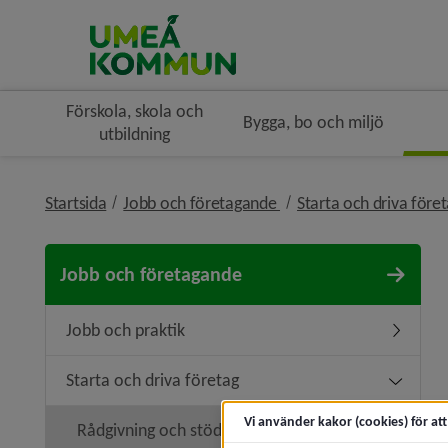
Förskola, skola och
Bygga, bo och miljö
utbildning
nivå i brödsmulenaviger
Startsida
Jobb och företagande
Starta och driva före
Jobb och företagande
Jobb och praktik
Undermen
Starta och driva företag
Undermeny
Vi använder kakor (cookies) för at
Rådgivning och stöd
Undermen