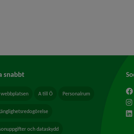
y för Upphandling och inköp
a snabbt
So
webbplatsen
A till Ö
Personalrum
ytt fönster.
lgänglighetsredogörelse
sonuppgifter och dataskydd