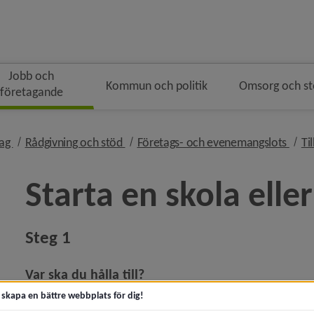
Jobb och
Kommun och politik
Omsorg och s
företagande
ingen
nivå i brödsmulenavigeringen
nivå i brödsmulenavigeringen
nivå
tag
Rådgivning och stöd
Företags- och evenemangslots
Ti
Starta en skola eller
Steg 1
y för Jobb och praktik
Var ska du hålla till?
 för Starta och driva företag
För att din planering ska gå så smidigt som möjligt är det 
t skapa en bättre webbplats för dig!
y för Rådgivning och stöd
verksamheten på platsen/i lokalen som du tänkt.