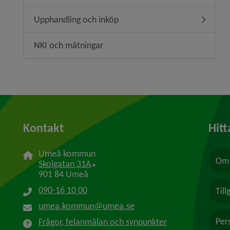
Upphandling och inköp
Undermen
NKI och mätningar
Kontakt
Hitt
Umeå kommun
Om 
Länk till annan webbplats, öppnas i n
Skolgatan 31A
901 84 Umeå
090-16 10 00
Til
umea.kommun@umea.se
Per
Frågor, felanmälan och synpunkter