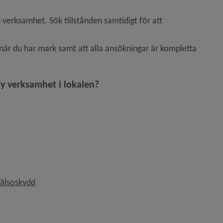
 verksamhet. Sök tillstånden samtidigt för att 
 du har mark samt att alla ansökningar är kompletta 
ny verksamhet i lokalen?
hälsoskydd
 annan webbplats, öppnas i nytt fönster.