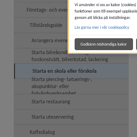
Vi använder vi oss av kakor (cookies)
Företags- och evenemangslots
funktioner som till exempel uppläsni
Undermen
genom att klicka på inställningar.
Tillståndsguide
Läs gärna mer i vår cookiepolicy
Undermen
Arrangera evenemang
Undermen
Godkänn nödvändiga kakor
Starta bilrekonditionering,
fordonstvätt, bilverkstad, lackering
Starta en skola eller förskola
Starta piercing- tatuerings-,
akupunktur- eller
fotvårdsverksamhet
Starta restaurang
Starta uteservering
Kaffedialog