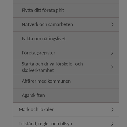
Flytta ditt företag hit
Nätverk och samarbeten
Undermen
Fakta om näringslivet
Företagsregister
Undermen
Starta och driva förskole- och
Undermeny
skolverksamhet
Affärer med kommunen
Ägarskiften
Mark och lokaler
Undermen
Tillstånd, regler och tillsyn
Undermeny