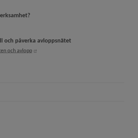
 verksamhet?
l och påverka avloppsnätet
Länk till annan webbplats, öppnas i nytt fönst
tten och avlopp
fönster.