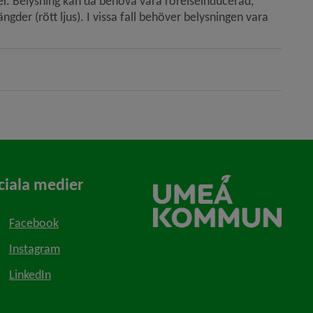
er. Belysning kan då behöva vara rörelseinducerad, 
der (rött ljus). I vissa fall behöver belysningen vara 
ciala medier
Facebook
Instagram
LinkedIn