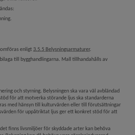
vändas:
mning.
nomföras enligt 
3.5.5 Belysningsarmaturer
.
ilaga till bygghandlingarna. Mall tillhandahålls av 
ring och styrning. Belysningen ska vara väl avbländad 
 stöd för att motverka störande ljus ska standarderna 
med hänsyn till kulturvärden eller till förutsättningar 
den för uppåtriktat ljus ger ett konkret stöd för att 
 det finns livsmiljöer för skyddade arter kan behöva 