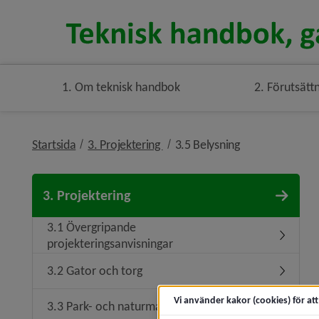
1. Om teknisk handbok
2. Förutsätt
nivå i brödsmulenavigeringen
nivå i brödsmul
Startsida
3. Projektering
3.5 Belysning
3. Projektering
3.1 Övergripande
Undermen
projekteringsanvisningar
3.2 Gator och torg
Vi använder kakor (cookies) för at
3.3 Park- och naturmark