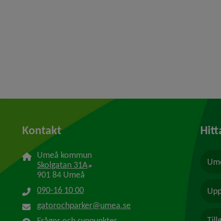
Kontakt
Hitt
Umeå kommun
Ume
Länk till annan webbplats, öppnas i n
Skolgatan 31A
901 84 Umeå
090-16 10 00
Upp
gatorochparker@umea.se
Til
Frågor och synpunkter