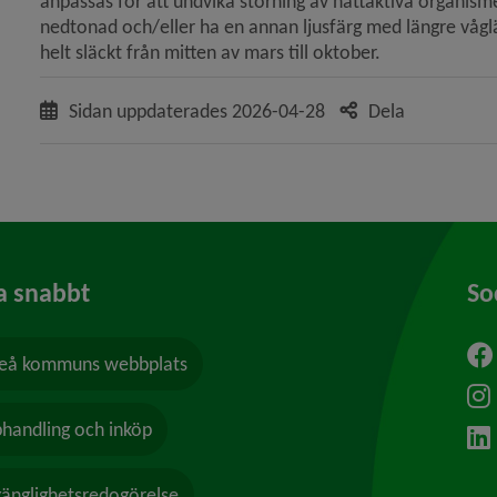
anpassas för att undvika störning av nattaktiva organism
nedtonad och/eller ha en annan ljusfärg med längre vågläng
helt släckt från mitten av mars till oktober.
Sidan uppdaterades
2026-04-28
Dela
a snabbt
So
å kommuns webbplats
ytt fönster.
handling och inköp
lgänglighetsredogörelse