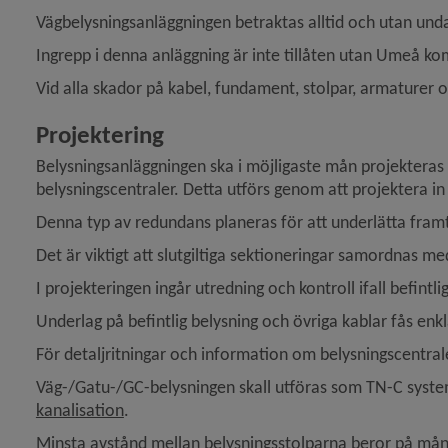
Vägbelysningsanläggningen betraktas alltid och utan und
Ingrepp i denna anläggning är inte tillåten utan Umeå
Vid alla skador på kabel, fundament, stolpar, armature
Projektering
Belysningsanläggningen ska i möjligaste mån projekteras s
belysningscentraler. Detta utförs genom att projektera in 
Denna typ av redundans planeras för att underlätta fram
Det är viktigt att slutgiltiga sektioneringar samordnas
I projekteringen ingår utredning och kontroll ifall befintl
Underlag på befintlig belysning och övriga kablar fås enkl
För detaljritningar och information om belysningscentr
Väg-/Gatu-/GC-belysningen skall utföras som TN-C system 
kanalisation
.
Minsta avstånd mellan belysningsstolparna beror på mång