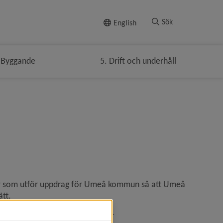
Till innehållet
Sök
English
 Byggande
5. Drift och underhåll
r som utför uppdrag för Umeå kommun så att Umeå 
tt.
tningar 
2.5.2 Ljus och Belysning
.