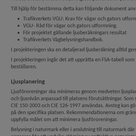
Till hjälp för bestämma detta kan följande dokument an
Trafikverkets VGU: Krav för vägar och gators utfor
VGU- Råd för vägar och gators utformning.
För projektet gällande ljusberäkningars resultat
Trafikverkets Vägbelysningshandbok.
I projekteringen ska en detaljerad ljusberäkning alltid ge
I projekteringen ingår det att upprätta en FSA-tabell som b
beställaren.
Ljusplanering
Ljusföroreningar ska minimeras genom medveten ljusplane
och ljusnivån anpassad till platsens förutsättningar. Som
CIE 150-2003 och CIE 126-1997 användas. Avsteg kan göras 
på den specifika platsen. Rekommendationerna om gränsvär
uppfylla målet om att minimera ljusföroreningar.
Belysning i naturmark eller i anslutning till naturmark där