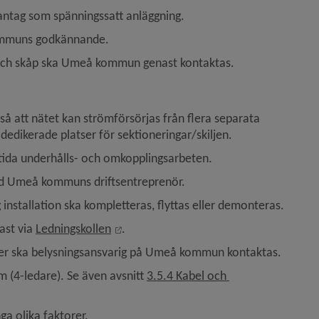
antag som spänningssatt anläggning.
 kommuns godkännande.
r och skåp ska Umeå kommun genast kontaktas.
å att nätet kan strömförsörjas från flera separata 
dedikerade platser för sektioneringar/skiljen.
tida underhålls- och omkopplingsarbeten.
 med Umeå kommuns driftsentreprenör.
ig installation ska kompletteras, flyttas eller demonteras.
Länk till annan webbplats, öppnas i nyt
ast via 
Ledningskollen
.
aler ska belysningsansvarig på Umeå kommun kontaktas.
(4-ledare). Se även avsnitt 
3.5.4 Kabel och 
a olika faktorer.