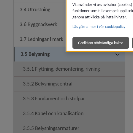
Vi använder vi oss av kakor (cookies)
3.4 Utrustning
funktioner som till exempel uppläsni
genom att klicka på inställningar.
3.6 Byggnadsverk
Läs gärna mer i vår cookiepolicy
3.7 Ledningar i mark
Godkänn nödvändiga kakor
3.5 Belysning
3.5.1 Flyttning, demontering, rivning
3.5.2 Belysningscentral
3.5.3 Fundament och stolpar
3.5.4 Kabel och kanalisation
3.5.5 Belysningsarmaturer