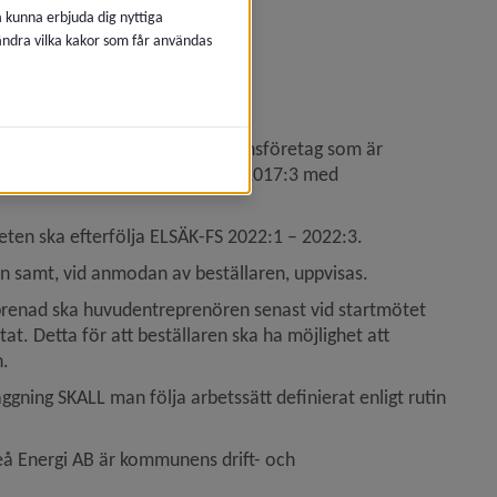
å kunna erbjuda dig nyttiga
 ändra vilka kakor som får användas
v enligt 
3.1.3.2 Material
.
sverket registrerat Elinstallationsföretag som är 
ör användning av el” (ELSÄK-FS 2017:3 med 
beten ska efterfölja ELSÄK-FS 2022:1 – 2022:3.
n samt, vid anmodan av beställaren, uppvisas.
eprenad ska huvudentreprenören senast vid startmötet 
tat. Detta för att beställaren ska ha möjlighet att 
n.
ng SKALL man följa arbetssätt definierat enligt rutin 
Energi AB är kommunens drift- och 