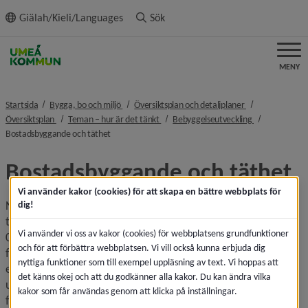
ll innehållet
Giälah/Kieli/Languages
Sök
MENY
nivå i brödsmulenavigeringen
nivå i brödsmule
Startsida
Bygga, bo och miljö
Översiktsplan och detaljplaner
nivå i brödsmulenavigeringen
nivå i brödsmulenavigeringen
nivå i brödsmu
Översiktsplan
Teman – hur är det tänkt
Bebyggelseutveckling
nivå i brödsmulenavigeringen
Bostadsbyggande och täthet
Bostadsbyggande och täthet
Vi använder kakor (cookies) för att skapa en bättre webbplats för
Nivån på det framtida bostadsbyggandet anpassas för att 
dig!
tillgodose bostadsefterfrågan. För att nå tillväxtmålet 200 
Vi använder vi oss av kakor (cookies) för webbplatsens grundfunktioner
000 invånare år 2050 krävs att utbyggnadstakten 
och för att förbättra webbplatsen. Vi vill också kunna erbjuda dig
fördubblas. Bostadsbyggandet ska präglas av 
nyttiga funktioner som till exempel uppläsning av text. Vi hoppas att
energieffektivitet, mångfald och variation vad gäller 
det känns okej och att du godkänner alla kakor. Du kan ändra vilka
upplåtelseformer, bostadsstorlekar och typer. Det ska 
kakor som får användas genom att klicka på inställningar.
finnas en blandning av boende och verksamheter, 