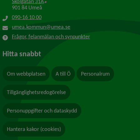
Länk till annan webbplats, öppnas i nytt f
Skolgatan 31A
901 84 Umeå
090-16 10 00
umea.kommun@umea.se
Frågor, felanmälan och synpunkter
Hitta snabbt
Om webbplatsen
A till Ö
Personalrum
Tillgänglighetsredogörelse
Personuppgifter och dataskydd
Hantera kakor (cookies)