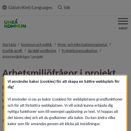
ll innehållet
Giälah/Kieli/Languages
Sök
MENY
nivå i brödsmulenavigeringen
nivå i brödsmu
Startsida
Kommun och politik
Press- och informationsmaterial
nivå i brödsmulenavigeringen
nivå i brödsmulenavigeringen
nivå i brödsmulenavi
Grafisk profil
Särskild profilering
Projektkommunikation
nivå i brödsmulenavigeringen
Arbetsmiljöfrågor i projekt
Arbetsmiljöfrågor i projekt
Vi använder kakor (cookies) för att skapa en bättre webbplats för
En hållbar arbetsmiljö handlar om att skapa en balanserad, 
dig!
inkluderande och hälsosam arbetskultur där alla deltagare 
Vi använder vi oss av kakor (cookies) för webbplatsens grundfunktioner
trivs och kan prestera långsiktigt. Här är några konkreta 
och för att förbättra webbplatsen. Vi vill också kunna erbjuda dig
förslag:
nyttiga funktioner som till exempel uppläsning av text. Vi hoppas att
det känns okej och att du godkänner alla kakor. Du kan ändra vilka
1. Arbetsbelastning och balans mellan arbete och fritid
kakor som får användas genom att klicka på inställningar.
Tydliga förväntningar – Definiera realistiska deadlines 