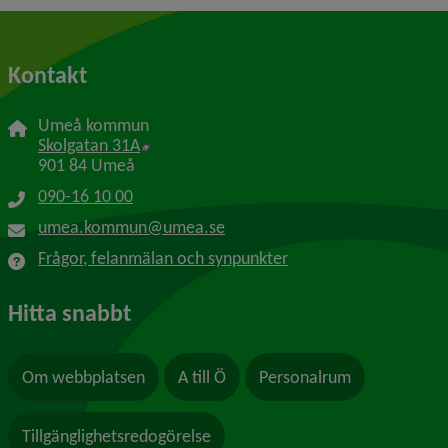
Kontakt
Umeå kommun
Länk till annan webbplats, öppnas i nytt f
Skolgatan 31A
901 84 Umeå
090-16 10 00
umea.kommun@umea.se
Frågor, felanmälan och synpunkter
Hitta snabbt
Om webbplatsen
A till Ö
Personalrum
Tillgänglighetsredogörelse