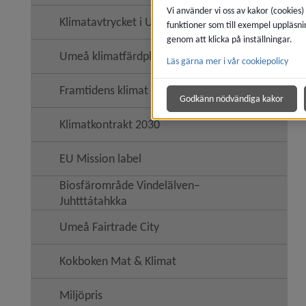
Vi använder vi oss av kakor (cookies)
Klimatavtrycket i Umeå
funktioner som till exempel uppläsni
Undermen
genom att klicka på inställningar.
Umeå klimatfärdplan
Läs gärna mer i vår cookiepolicy
Undermen
Framtidens klimat i Umeå kommun
Undermen
Godkänn nödvändiga kakor
Klimatkontrakt 2030
EU Mission label
Biosfärområde Vindelälven–
Juhtttátahkka
Umeå Fairtrade City
Kokboken Mat & Klimat
Miljöpris