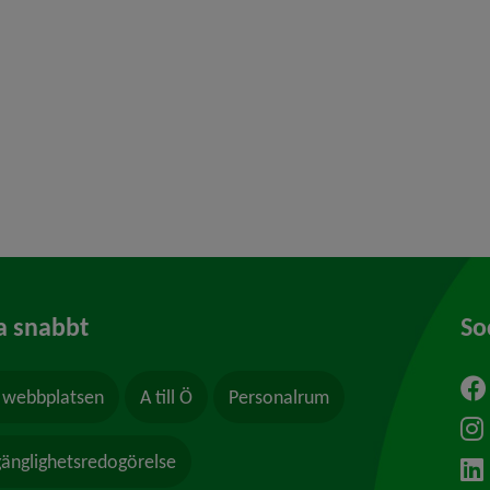
y för Stadsplanering och byggande
y för Hälsoskydd
y för Ras och skred
a snabbt
So
webbplatsen
A till Ö
Personalrum
ytt fönster.
lgänglighetsredogörelse