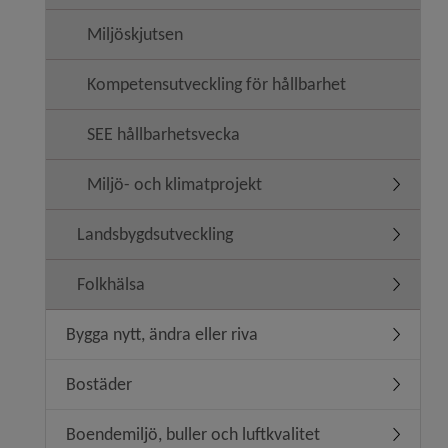
Miljöskjutsen
Kompetensutveckling för hållbarhet
SEE hållbarhetsvecka
Miljö- och klimatprojekt
Undermeny
Landsbygdsutveckling
Undermen
Folkhälsa
Undermen
Bygga nytt, ändra eller riva
Undermeny
Bostäder
Undermen
Boendemiljö, buller och luftkvalitet
Undermeny