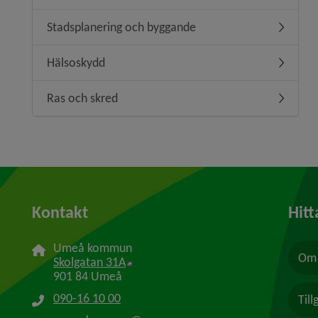
Stadsplanering och byggande
Undermen
Hälsoskydd
Undermen
Ras och skred
Undermen
Kontakt
Hitt
Umeå kommun
Om 
Länk till annan webbplats, öppnas i n
Skolgatan 31A
901 84 Umeå
090-16 10 00
Til