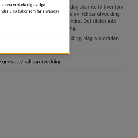
å kunna erbjuda dig nyttiga
urser med­vetet. Det vi gör i dag ska inte få äventyra 
 ändra vilka kakor som får användas
ina behov. Det tre dimensionerna av hållbar utveckling – 
och ömsesidigt beroende av varandra. Det räcker inte 
 kan vi tala om hållbar utveckling.
nomisk och ekologisk hållbar utveckling. Några områden 
het.
umea.se/hallbarutveckling