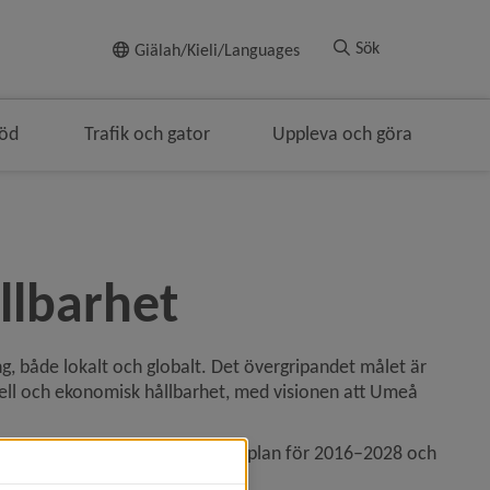
Till innehållet
Sök
Giälah/Kieli/Languages
töd
Trafik och gator
Uppleva och göra
ingen
llbarhet
, både lokalt och globalt. Det övergripandet målet är 
urell och ekonomisk hållbarhet, med visionen att Umeå 
empel i översiktsplan, strategisk plan för 2016–2028 och 