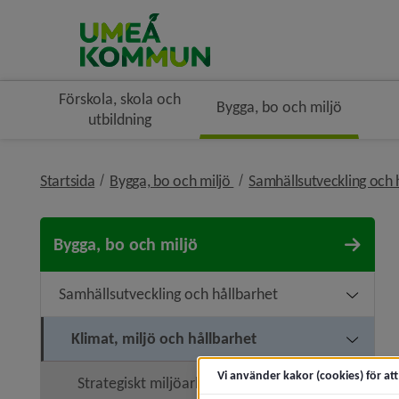
Förskola, skola och
Bygga, bo och miljö
utbildning
nivå i brödsmulenavigerin
Startsida
Bygga, bo och miljö
Samhällsutveckling och 
Bygga, bo och miljö
Samhällsutveckling och hållbarhet
Undermen
Klimat, miljö och hållbarhet
Undermeny
Vi använder kakor (cookies) för at
Strategiskt miljöarbete
Undermeny