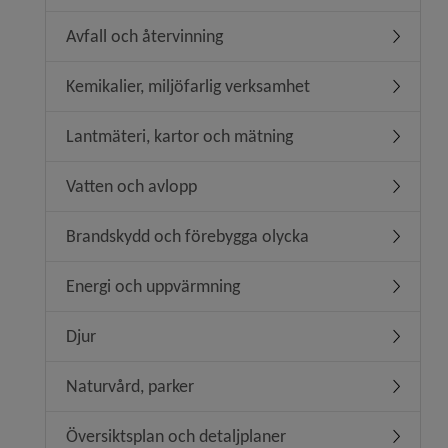
Avfall och återvinning
Undermeny
Kemikalier, miljöfarlig verksamhet
Undermeny
Lantmäteri, kartor och mätning
Undermen
Vatten och avlopp
Undermen
Brandskydd och förebygga olycka
Undermen
Energi och uppvärmning
Undermen
Djur
Undermen
Naturvård, parker
Undermen
Översiktsplan och detaljplaner
Undermeny