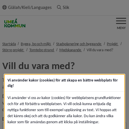
ll innehållet
Giälah/Kieli/Languages
Sök
MENY
nivå i brödsmulenavigeringen
nivå i brödsmulen
nivå i
Startsida
Bygga, bo och miljö
Stadsplanering och byggande
Projekt
nivå i brödsmulenavigeringen
nivå i brödsmulenavigeringen
nivå i brödsmulenavigeringen
nivå i brö
Större projekt
Tomtebo strand
Medskapande
Vill du vara med?
Vill du vara med?
Tomtebo strand ska skapas med stor delaktighet av bland 
Vi använder kakor (cookies) för att skapa en bättre webbplats för
dig!
annat Umeåborna.
Du kommer att bli inbjudningar till möten och workshops,
Vi använder vi oss av kakor (cookies) för webbplatsens grundfunktioner
webbenkäter och även medskapande på platsen. Skriv in
och för att förbättra webbplatsen. Vi vill också kunna erbjuda dig
din mejladress, så får du information om dialogtillfällena.
nyttiga funktioner som till exempel uppläsning av text. Vi hoppas att
det känns okej och att du godkänner alla kakor. Du kan ändra vilka
Din mejladress
kakor som får användas genom att klicka på inställningar.