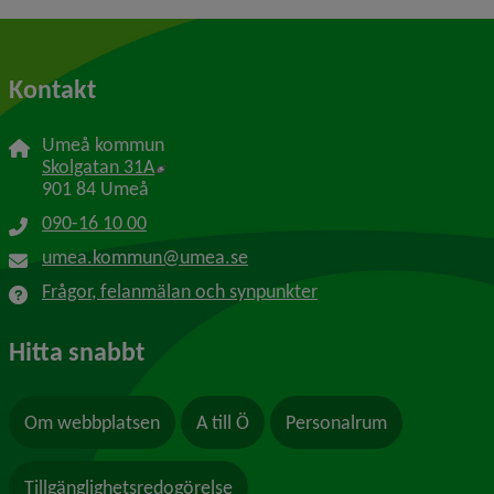
Kontakt
Umeå kommun
Länk till annan webbplats, öppnas i nytt f
Skolgatan 31A
901 84 Umeå
090-16 10 00
umea.kommun@umea.se
Frågor, felanmälan och synpunkter
Hitta snabbt
Om webbplatsen
A till Ö
Personalrum
Tillgänglighetsredogörelse