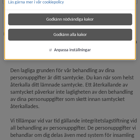
Läs gärna mer i vår cookiepolicy
Jag är inte en robot
Klicka för att verifiera
Godkänn nödvändiga kakor
Friendly
Captcha ⇗
Vi behöver spara och behandla din mejladress (som är
Godkänn alla kakor
en personuppgift). Syftet med behandlingen är att kunna
hantera er intresseanmälan angående information och
Anpassa inställningar
inbjudningar gällande Tomtebo strand.
Den lagliga grunden för vår behandling av dina
personuppgifter är ditt samtycke. Du kan när som helst
återkalla ditt lämnade samtycke. Ett återkallande av
samtycket påverkar inte lagligheten av den behandling
av dina personuppgifter som skett innan samtycket
återkallades.
Vi tillämpar vid var tid gällande integritetslagstiftning vid
all behandling av personuppgifter. De personuppgifter vi
behandlar om dig delas även med system för insamling