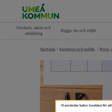
Förskola, skola och
Bygga, bo och miljö
utbildning
nivå i br
Startsida
Kommun och politik
Press-
Vi använder kakor (cookies) för at