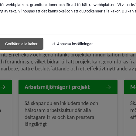
 för webbplatsens grundfunktioner och för att förbättra webbplatsen. Vi vill ocks
ng av text. Vi hoppas att det känns okej och att du godkänner alla kakor. Du kan
nikation
Godkänn alla kakor
Anpassa inställningar
onenterna i projekt. Det handlar om att etablera och upprätth
ernt. En effektiv och genomtänkt projektkommunikation bidrar ti
 förändringar, vilket bidrar till att projekt kan genomföras f
amarbete, bättre beslutsfattande och ett effektivt nyttjande av
Arbetsmiljöfrågor i projekt
Mö
Så skapar du en inkluderande och
Sk
h
hälsosam arbetskultur där alla
mö
deltagare trivs och kan prestera
ef
långsiktigt