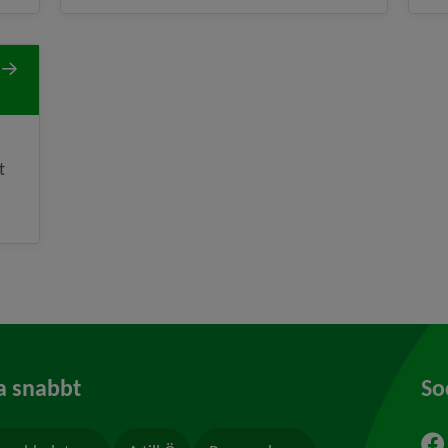
t
a snabbt
So