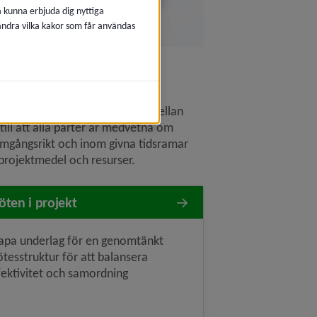
å kunna erbjuda dig nyttiga
 ändra vilka kakor som får användas
ålla effektiv kommunikation mellan 
ll att alla parter är medvetna om 
ramgångsrikt och inom givna tidsramar 
 projektmedel och resurser.
ten i projekt
apa underlag för en genomtänkt
tesstruktur för att balansera
fektivitet och samordning