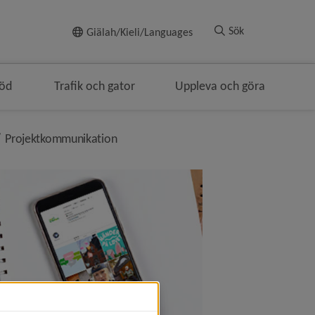
Till innehållet
Sök
Giälah/Kieli/Languages
töd
Trafik och gator
Uppleva och göra
ringen
ivå i brödsmulenavigeringen
nivå i brödsmulenavigeringen
Projektkommunikation