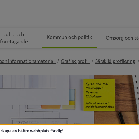
Jobb och
Kommun och politik
Omsorg och s
företagande
ödsmulenavigeringen
nivå i brödsmulenavigeringen
nivå i brödsmulenavige
n
 och informationsmaterial
Grafisk profil
Särskild profilering
t skapa en bättre webbplats för dig!