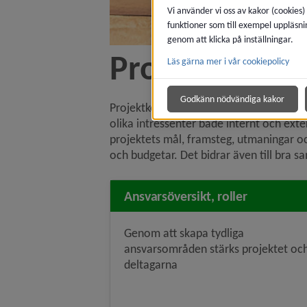
Vi använder vi oss av kakor (cookies)
funktioner som till exempel uppläsni
genom att klicka på inställningar.
Projektkommu
Läs gärna mer i vår cookiepolicy
Godkänn nödvändiga kakor
Projektkommunikation är en viktig komp
olika intressenter både internt och ext
projektets mål, framsteg, utmaningar och
och budgetar. Det bidrar även till bra s
Ansvarsöversikt, roller
Genom att skapa tydliga
ansvarsområden stärks projektet oc
deltagarna