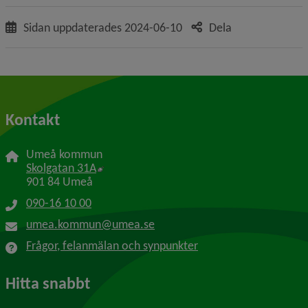
Sidan uppdaterades
2024-06-10
Dela
Kontakt
Umeå kommun
Länk till annan webbplats, öppnas i nytt f
Skolgatan 31A
901 84 Umeå
090-16 10 00
umea.kommun@umea.se
Frågor, felanmälan och synpunkter
Hitta snabbt