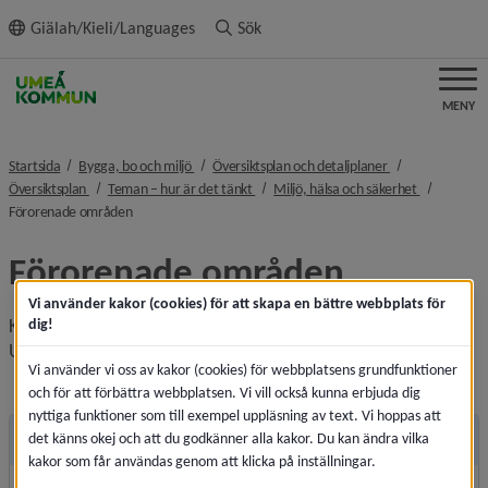
ll innehållet
Giälah/Kieli/Languages
Sök
MENY
nivå i brödsmulenavigeringen
nivå i brödsmule
Startsida
Bygga, bo och miljö
Översiktsplan och detaljplaner
nivå i brödsmulenavigeringen
nivå i brödsmulenavigeringen
nivå i bröd
Översiktsplan
Teman – hur är det tänkt
Miljö, hälsa och säkerhet
nivå i brödsmulenavigeringen
Förorenade områden
Förorenade områden
Vi använder kakor (cookies) för att skapa en bättre webbplats för
Kommunens ställningstaganden redovisas i Fördjupning för 
dig!
Umeå och gäller för kommunen som helhet.
Vi använder vi oss av kakor (cookies) för webbplatsens grundfunktioner
och för att förbättra webbplatsen. Vi vill också kunna erbjuda dig
nyttiga funktioner som till exempel uppläsning av text. Vi hoppas att
Mer information
det känns okej och att du godkänner alla kakor. Du kan ändra vilka
kakor som får användas genom att klicka på inställningar.